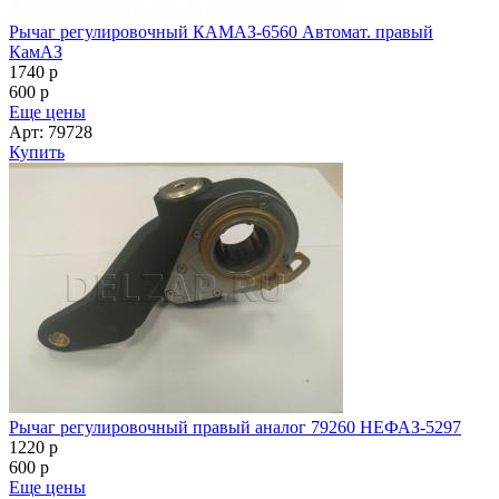
Рычаг регулировочный КАМАЗ-6560 Автомат. правый
КамАЗ
1740
p
600
p
Еще цены
Арт: 79728
Купить
Рычаг регулировочный правый аналог 79260 НЕФАЗ-5297
1220
p
600
p
Еще цены