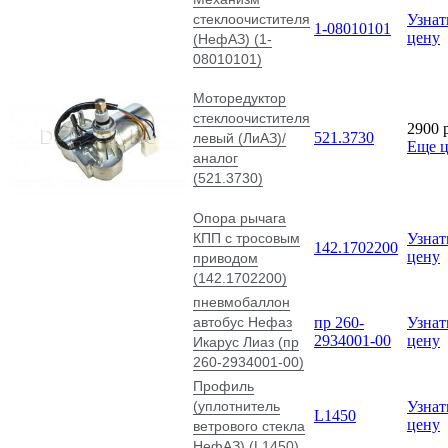
стеклоочистителя
Узнат
1-08010101
цену
(НефАЗ) (1-
08010101)
Моторедуктор
стеклоочистителя
2900
521.3730
левый (ЛиАЗ)/
Еще 
аналог
(521.3730)
Опора рычага
КПП с тросовым
Узнат
142.1702200
цену
приводом
(142.1702200)
пневмобаллон
автобус Нефаз
пр 260-
Узнат
2934001-00
цену
Икарус Лиаз (пр
260-2934001-00)
Профиль
(уплотнитель
Узнат
L1450
цену
ветрового стекла
НефАЗ) (L1450)