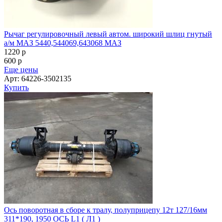
Рычаг регулировочный левый автом. широкий шлиц гнутый
а/м МАЗ 5440,544069,643068 МАЗ
1220
p
600
p
Еще цены
Арт: 64226-3502135
Купить
Ось поворотная в сборе к тралу, полуприцепу 12т 127/16мм
311*190, 1950 ОСЬ L1 ( Л1 )