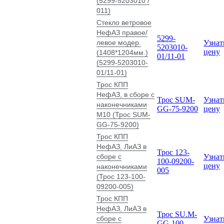
(5299-5203010 /
011)
Стекло ветровое
НефАЗ правое/
5299-
левое модер.
Узнат
5203010-
цену
(1408*1204мм.)
01/11-01
(5299-5203010-
01/11-01)
Трос КПП
НефАЗ, в сборе с
Трос SUM-
Узнат
наконечниками
GG-75-9200
цену
М10 (Трос SUM-
GG-75-9200)
Трос КПП
НефАЗ, ЛиАЗ в
Трос 123-
сборе с
Узнат
100-09200-
цену
наконечниками
005
(Трос 123-100-
09200-005)
Трос КПП
НефАЗ, ЛиАЗ в
Трос SU.М-
сборе с
Узнат
GG-100-