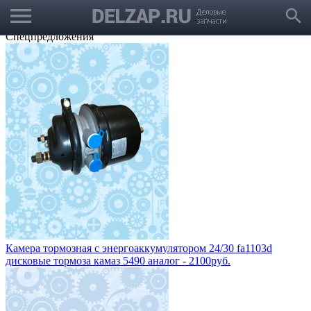
menu
Выбрать город
search
Корзина
Заказать звонок
Спецпредложения
Камера тормозная с энергоаккумулятором 24/30 fa1103d
дисковые тормоза камаз 5490 аналог - 2100руб.