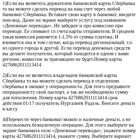
1)Если вы являетесь держателем банковской карты Сбербанка
то вы можете сделать перевод на наш счет через любой
банкомат Сбербанка. Вставьте свою карту в банкомат, введите
пин-код. Далее на экране выберите услугу под названием
«Денежные переводы». Не забудьте и про комиссию при
переводе. Ее снимают со счета карты отправителя. В среднем
такая комиссия равняется 1-1,5% от суммы платежа. И
взимается она в том случае, когда перевод региональный, т.е.
из одного города в другой. Если перевод денежных средств
вы делаете получателю, который находится в одном с вами
регионе, комиссии за транзакцию не будет.Номер карты
4276862011113414
2)Если вы не являетесь владельцем банковской карты
Сбербанка то вы можете сделать перевод в отделениях
сбербанка в окошке у операциониста. Для этого предъявите
операционисту свой паспорт, а так же необходимую сумму
для пополнения. Номер карты 4276862011113414 срок
действия 01/17 получатель Нургалиев Радэль. Внесите деньги
в кассу
4)Перевести через банкомат можно и наличные деньги, а не
использовать безналичную операцию. Для этого выберите на
экране банкомата поле «Денежные переводы», укажите номер
карты 4276862011113414, укажите сумму. Выберите вариант