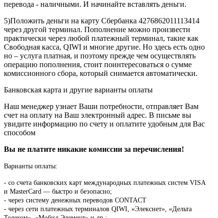
перевода - наличными. И начинайте вставлять деньги.
5)Положить деньги на карту Сбербанка 4276862011113414
через другой терминал. Пополнение можно произвести
практически через любой платежный терминал, такие как
Свободная касса, QIWI и многие другие. Но здесь есть одно
но – услуга платная, и поэтому прежде чем осуществлять
операцию пополнения, стоит поинтересоваться о сумме
комиссионного сбора, который снимается автоматически.
Банковская карта и другие варианты оплаты
Наш менеджер узнает Ваши потребности, отправляет Вам
счет на оплату на Ваш электронный адрес. В письме вы
увидите информацию по счету и оплатите удобным для Вас
способом
Вы не платите никакие комиссии за перечисления!
Варианты оплаты:
-
со счета банковских карт международных платежных систем VISA
и MasterCard — быстро и безопасно;
- через систему денежных переводов CONTACT
- через сети платежных терминалов QIWI, «Элекснет», «Дельта
Телеком», «Мобил Элемент» и др.;