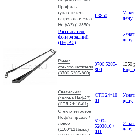
Профиль
(уплотнитель
Узнат
L3850
цену
ветрового стекла
НефАЗ) (L3850)
Рассеиватель
Узнат
фонаря задний
цену
(НефАЗ)
Рычаг
3706.5205-
1350
стеклоочистителя
800
Еще 
(3706.5205-800)
Светильник
СТЛ 24*18-
Узнат
(салона НефАЗ)
01
цену
(СТЛ 24*18-01)
Стекло ветровое
НефАЗ правое /
5299-
левое
Узнат
5203010 /
цену
(1100*1215мм.)
011