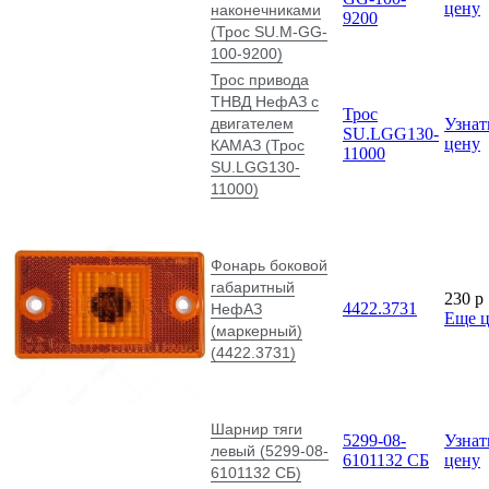
цену
наконечниками
9200
(Трос SU.М-GG-
100-9200)
Трос привода
ТНВД НефАЗ с
Трос
двигателем
Узнат
SU.LGG130-
цену
КАМАЗ (Трос
11000
SU.LGG130-
11000)
Фонарь боковой
габаритный
230
p
4422.3731
НефАЗ
Еще 
(маркерный)
(4422.3731)
Шарнир тяги
5299-08-
Узнат
левый (5299-08-
6101132 СБ
цену
6101132 СБ)