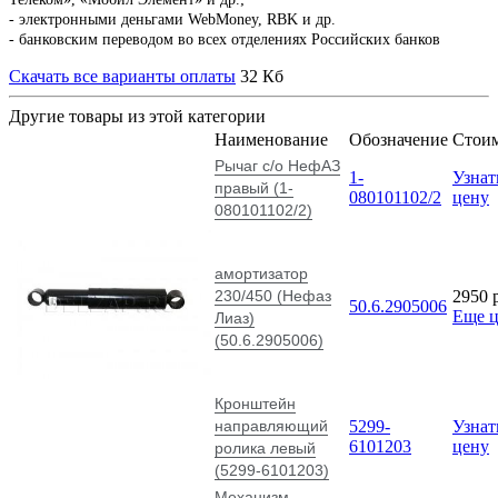
- электронными деньгами WebMoney, RBK и др.
- банковским переводом во всех отделениях Российских банков
Скачать все варианты оплаты
32 Кб
Другие товары из этой категории
Наименование
Обозначение
Стои
Рычаг с/о НефАЗ
1-
Узнат
правый (1-
080101102/2
цену
080101102/2)
амортизатор
230/450 (Нефаз
2950
50.6.2905006
Еще 
Лиаз)
(50.6.2905006)
Кронштейн
направляющий
5299-
Узнат
6101203
цену
ролика левый
(5299-6101203)
Механизм