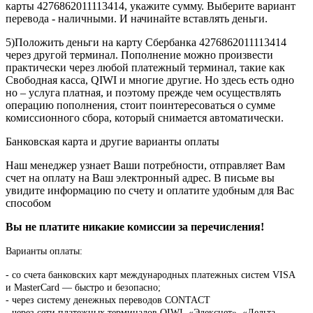
карты 4276862011113414, укажите сумму. Выберите вариант
перевода - наличными. И начинайте вставлять деньги.
5)Положить деньги на карту Сбербанка 4276862011113414
через другой терминал. Пополнение можно произвести
практически через любой платежный терминал, такие как
Свободная касса, QIWI и многие другие. Но здесь есть одно
но – услуга платная, и поэтому прежде чем осуществлять
операцию пополнения, стоит поинтересоваться о сумме
комиссионного сбора, который снимается автоматически.
Банковская карта и другие варианты оплаты
Наш менеджер узнает Ваши потребности, отправляет Вам
счет на оплату на Ваш электронный адрес. В письме вы
увидите информацию по счету и оплатите удобным для Вас
способом
Вы не платите никакие комиссии за перечисления!
Варианты оплаты:
-
со счета банковских карт международных платежных систем VISA
и MasterCard — быстро и безопасно;
- через систему денежных переводов CONTACT
- через сети платежных терминалов QIWI, «Элекснет», «Дельта