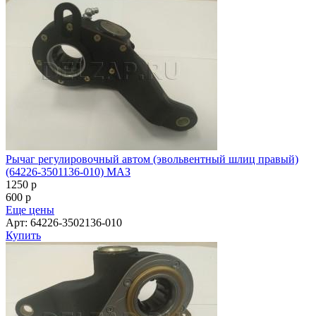
Рычаг регулировочный автом (эвольвентный шлиц правый)
(64226-3501136-010) МАЗ
1250
p
600
p
Еще цены
Арт: 64226-3502136-010
Купить