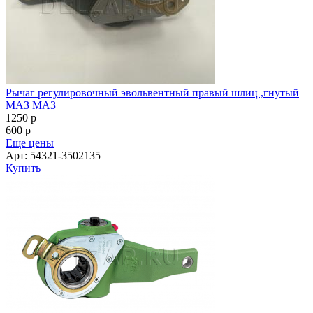
Рычаг регулировочный эвольвентный правый шлиц ,гнутый
МАЗ МАЗ
1250
p
600
p
Еще цены
Арт: 54321-3502135
Купить