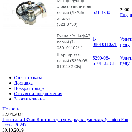
Моторедуктор
стеклоочистителя
2900
521.3730
левый (ЛиАЗ)/
Еще 
аналог
(521.3730)
Рычаг с/о НефАЗ
1-
Узнат
левый (1-
080101102/1
цену
080101102/1)
Шарнир тяги
5299-08-
Узнат
левый (5299-08-
6101132 СБ
цену
6101132 СБ)
Оплата заказа
Доставка
Возврат товара
Отзывы и предложения
Заказать звонок
Новости
22.04.2024
Посетили 135-ю Кантонскую ярмарку в Гуанчжоу (Canton Fair
весна 2024)
30.10.2019