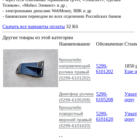
Телеком», «Мобил Элемент» и др.;
- электронными деньгами WebMoney, RBK и др.
- банковским переводом во всех отделениях Российских банков
Скачать все варианты оплаты
32 Кб
Другие товары из этой категории
Наименование
Обозначение
Стои
Кронштейн
направляющий
5299-
1850
6101202
Еще 
ролика правый
(5299-6101202)
Демпфер ролика
5299-
Узнат
6105208
цену
(5299-6105208)
Кронштейн
поворотный
5299-
Узнат
6101620
цену
верхний правый
(5299-6101620)