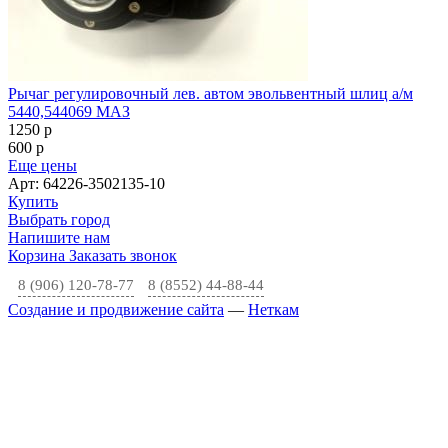
Рычаг регулировочный лев. автом эвольвентный шлиц а/м
5440,544069 МАЗ
1250
p
600
p
Еще цены
Арт: 64226-3502135-10
Купить
Выбрать город
Напишите нам
Корзина
Заказать звонок
8 (906) 120-78-77
8 (8552) 44-88-44
Создание и продвижение сайта
—
Неткам