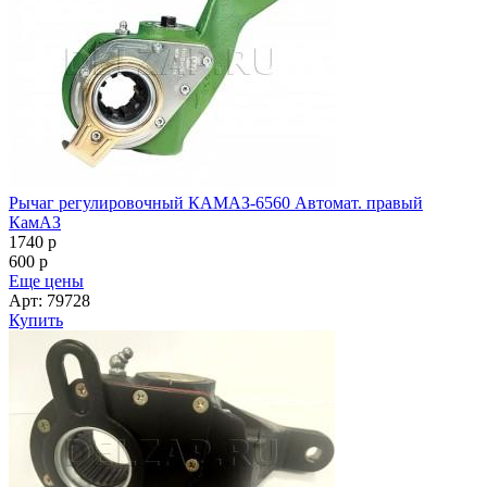
Рычаг регулировочный КАМАЗ-6560 Автомат. правый
КамАЗ
1740
p
600
p
Еще цены
Арт: 79728
Купить