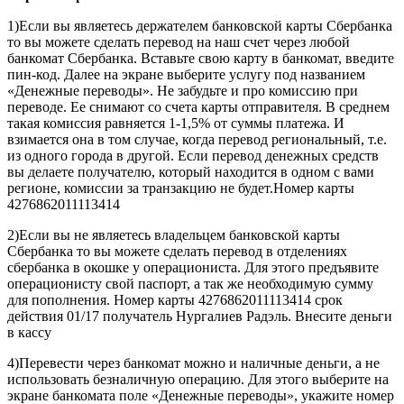
1)Если вы являетесь держателем банковской карты Сбербанка
то вы можете сделать перевод на наш счет через любой
банкомат Сбербанка. Вставьте свою карту в банкомат, введите
пин-код. Далее на экране выберите услугу под названием
«Денежные переводы». Не забудьте и про комиссию при
переводе. Ее снимают со счета карты отправителя. В среднем
такая комиссия равняется 1-1,5% от суммы платежа. И
взимается она в том случае, когда перевод региональный, т.е.
из одного города в другой. Если перевод денежных средств
вы делаете получателю, который находится в одном с вами
регионе, комиссии за транзакцию не будет.Номер карты
4276862011113414
2)Если вы не являетесь владельцем банковской карты
Сбербанка то вы можете сделать перевод в отделениях
сбербанка в окошке у операциониста. Для этого предъявите
операционисту свой паспорт, а так же необходимую сумму
для пополнения. Номер карты 4276862011113414 срок
действия 01/17 получатель Нургалиев Радэль. Внесите деньги
в кассу
4)Перевести через банкомат можно и наличные деньги, а не
использовать безналичную операцию. Для этого выберите на
экране банкомата поле «Денежные переводы», укажите номер