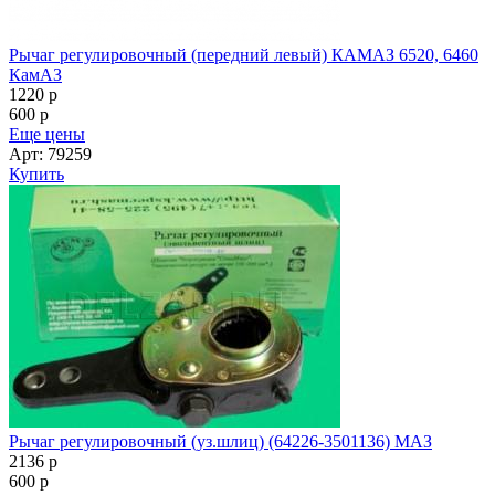
Рычаг регулировочный (передний левый) КАМАЗ 6520, 6460
КамАЗ
1220
p
600
p
Еще цены
Арт: 79259
Купить
Рычаг регулировочный (уз.шлиц) (64226-3501136) МАЗ
2136
p
600
p