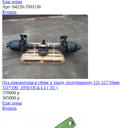
Еще цены
Арт: 64226-3501136
Купить
Ось поворотная в сборе к тралу, полуприцепу 12т 127/16мм
311*190, 1950 ОСЬ L1 ( Л1 )
370000
p
365000
p
Еще цены
Купить