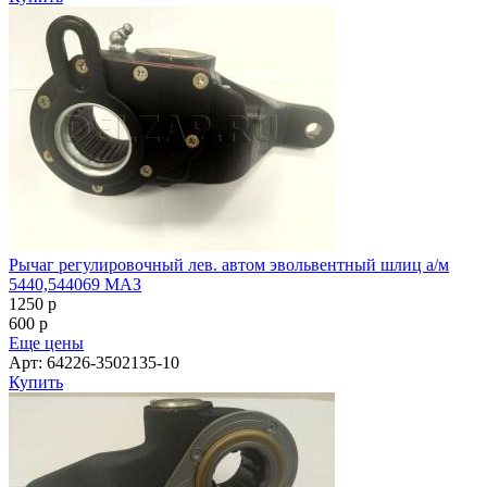
Рычаг регулировочный лев. автом эвольвентный шлиц а/м
5440,544069 МАЗ
1250
p
600
p
Еще цены
Арт: 64226-3502135-10
Купить