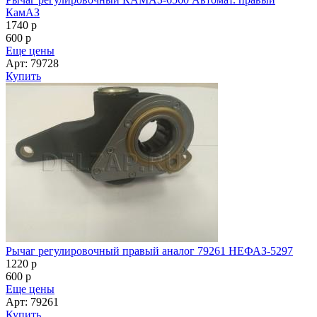
КамАЗ
1740
p
600
p
Еще цены
Арт: 79728
Купить
Рычаг регулировочный правый аналог 79261 НЕФАЗ-5297
1220
p
600
p
Еще цены
Арт: 79261
Купить