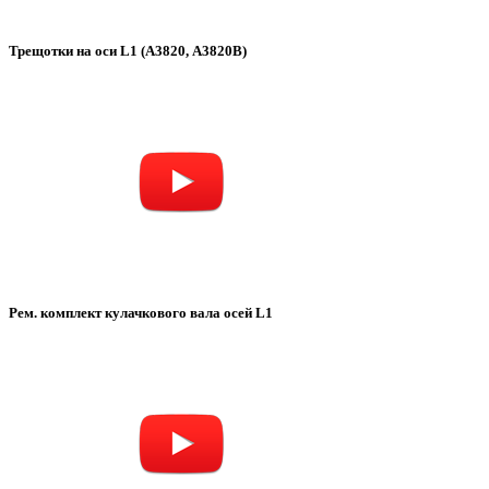
Трещотки на оси L1 (А3820, А3820В)
Рем. комплект кулачкового вала осей L1