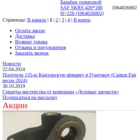
Барабан тормозной
SAF SKRS 420*180
1064026002
H=226 (1064026002)
Страницы:
В начало
|
1
|
2
|
3
|
4
|
В конец
Оплата заказа
Доставка
Возврат товара
Отзывы и предложения
Заказать звонок
Новости
22.04.2024
Посетили 135-ю Кантонскую ярмарку в Гуанчжоу (Canton Fair
весна 2024)
30.10.2019
Секреты мастерства от компании «Деловые запчасти»
Подписаться на рассылку
Акции