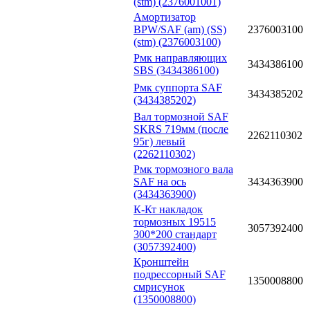
(stm) (2376001001)
Амортизатор
BPW/SAF (am) (SS)
2376003100
(stm) (2376003100)
Рмк направляющих
3434386100
SBS (3434386100)
Рмк суппорта SAF
3434385202
(3434385202)
Вал тормозной SAF
SKRS 719мм (после
2262110302
95г) левый
(2262110302)
Рмк тормозного вала
SAF на ось
3434363900
(3434363900)
К-Кт накладок
тормозных 19515
3057392400
300*200 стандарт
(3057392400)
Кронштейн
подрессорный SAF
1350008800
смрисунок
(1350008800)