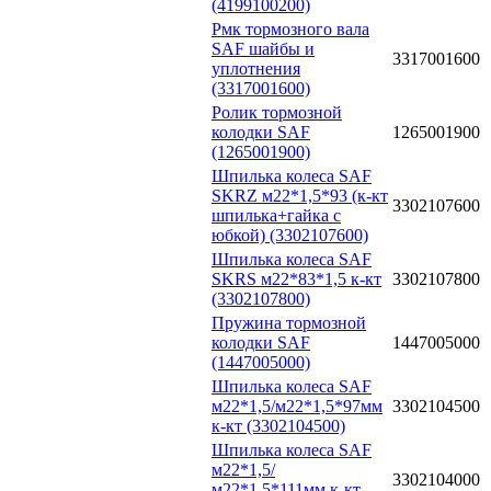
(4199100200)
Рмк тормозного вала
SAF шайбы и
3317001600
уплотнения
(3317001600)
Ролик тормозной
колодки SAF
1265001900
(1265001900)
Шпилька колеса SAF
SKRZ м22*1,5*93 (к-кт
3302107600
шпилька+гайка с
юбкой) (3302107600)
Шпилька колеса SAF
SKRS м22*83*1,5 к-кт
3302107800
(3302107800)
Пружина тормозной
колодки SAF
1447005000
(1447005000)
Шпилька колеса SAF
м22*1,5/м22*1,5*97мм
3302104500
к-кт (3302104500)
Шпилька колеса SAF
м22*1,5/
3302104000
м22*1,5*111мм к-кт