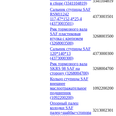
3341104819
в сборе (3341104819)
Сальник ступицы SAF
RSM11242
4373003501
117,47*152,4*25,4
(4373003501)
Рмк тормозного вала
SAF пластиковая
3268003500
втулка с крепежем
(3268003500)
Сальник ступицы SAF
120*140*13
4373000300
(4373000300)
Рмк тормозного вала
SKRS 98 SAF на
3268004700
сторону (3268004700)
Кольцо ступицы SAF
внешнее
маслоотражательное
1092200200
подшипник
(1092200200)
Опорный палец
колодки SAF
3213002301
палец+шайбы+стопора