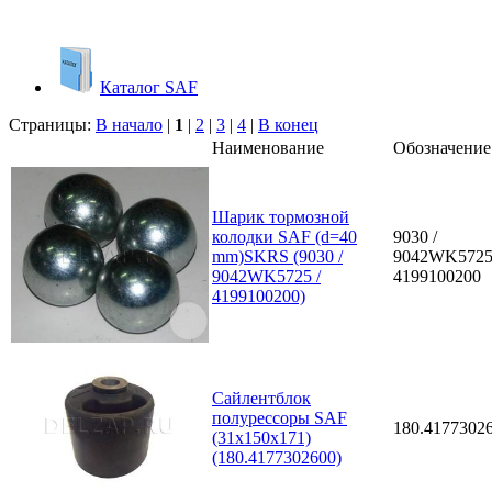
Каталог SAF
Страницы:
В начало
|
1
|
2
|
3
|
4
|
В конец
Наименование
Обозначение
Шарик тормозной
колодки SAF (d=40
9030 /
mm)SKRS (9030 /
9042WK5725
9042WK5725 /
4199100200
4199100200)
Сайлентблок
полурессоры SAF
180.4177302
(31x150x171)
(180.4177302600)