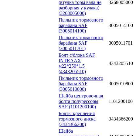
(втулка торм вала не
3268005000
разборная у кулака)
(3268005000)
Пыльник тормозного
барабана SAF
3005014100
(3005014100)
Пыльник тормозного
барабана SAF
3005011701
(3005011701)
Болт с/блока SAF
INTRAAX
4343205510
м22*250*1,5
(4343205510)
Пыльник тормозного
барабана SAF
3005010800
(3005010800)
Шайба центровочная
болта полурессоры
1101200100
SAF (1101200100)
Болты крепления
тормозного диска
3434366200
(3434366200)
Шайба