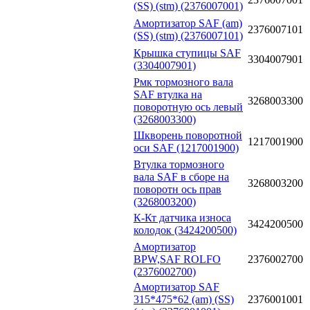
(SS) (stm) (2376007001)
Амортизатор SAF (am)
2376007101
(SS) (stm) (2376007101)
Крышка ступицы SAF
3304007901
(3304007901)
Рмк тормозного вала
SAF втулка на
3268003300
поворотную ось левый
(3268003300)
Шкворень поворотной
1217001900
оси SAF (1217001900)
Втулка тормозного
вала SAF в сборе на
3268003200
поворотн ось прав
(3268003200)
К-Кт датчика износа
3424200500
колодок (3424200500)
Амортизатор
BPW,SAF ROLFO
2376002700
(2376002700)
Амортизатор SAF
315*475*62 (am) (SS)
2376001001