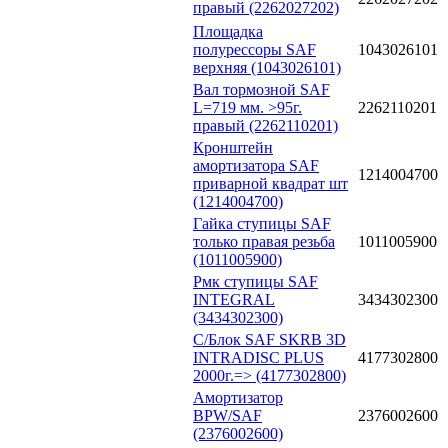
правый (2262027202)
Площадка
полурессоры SAF
1043026101
верхняя (1043026101)
Вал тормозной SAF
L=719 мм. >95г.
2262110201
правый (2262110201)
Кронштейн
амортизатора SAF
1214004700
приварной квадрат шт
(1214004700)
Гайка ступицы SAF
только правая резьба
1011005900
(1011005900)
Рмк ступицы SAF
INTEGRAL
3434302300
(3434302300)
С/Блок SAF SKRB 3D
INTRADISC PLUS
4177302800
2000г.=> (4177302800)
Амортизатор
BPW/SAF
2376002600
(2376002600)