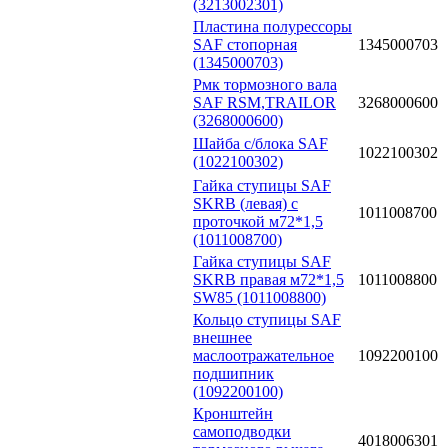
(3213002301)
Пластина полурессоры
SAF стопорная
1345000703
(1345000703)
Рмк тормозного вала
SAF RSM,TRAILOR
3268000600
(3268000600)
Шайба с/блока SAF
1022100302
(1022100302)
Гайка ступицы SAF
SKRB (левая) с
1011008700
проточкой м72*1,5
(1011008700)
Гайка ступицы SAF
SKRB правая м72*1,5
1011008800
SW85 (1011008800)
Кольцо ступицы SAF
внешнее
маслоотражательное
1092200100
подшипник
(1092200100)
Кронштейн
самоподводки
4018006301