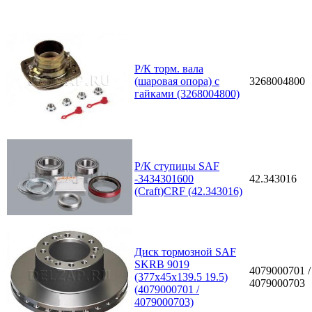
Р/К торм. вала
(шаровая опора) с
3268004800
гайками (3268004800)
Р/К ступицы SAF
-3434301600
42.343016
(Craft)CRF (42.343016)
Диск тормозной SAF
SKRB 9019
4079000701 /
(377х45х139.5 19.5)
4079000703
(4079000701 /
4079000703)