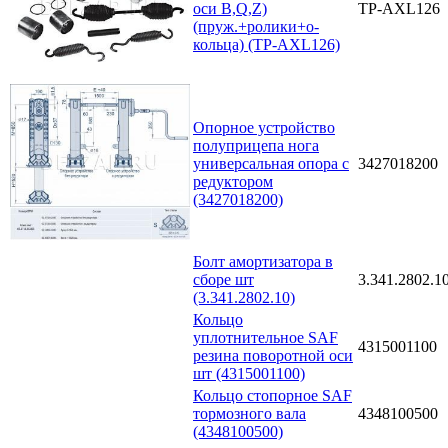
оси B,Q,Z)
TP-AXL126
(пруж.+ролики+о-
кольца) (TP-AXL126)
Опорное устройство
полуприцепа нога
универсальная опора с
3427018200
редуктором
(3427018200)
Болт амортизатора в
сборе шт
3.341.2802.1
(3.341.2802.10)
Кольцо
уплотнительное SAF
4315001100
резина поворотной оси
шт (4315001100)
Кольцо стопорное SAF
тормозного вала
4348100500
(4348100500)