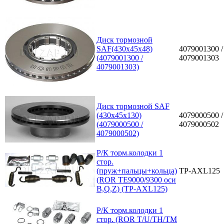
Диск тормозной
SAF(430x45x48)
4079001300 /
(4079001300 /
4079001303
4079001303)
Диск тормозной SAF
(430x45x130)
4079000500 /
(4079000500 /
4079000502
4079000502)
Р/К торм.колодки 1
стор.
(пруж+пальцы+кольца)
TP-AXL125
(ROR TE9000/9300 оси
B,Q,Z) (TP-AXL125)
Р/К торм.колодки 1
стор. (ROR T/U/TH/TM