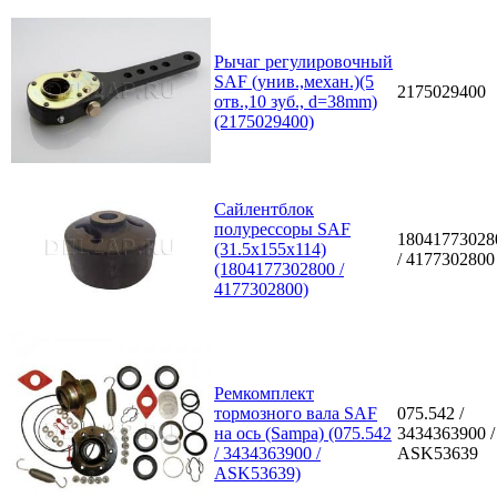
Рычаг регулировочный
SAF (унив.,механ.)(5
2175029400
отв.,10 зуб., d=38mm)
(2175029400)
Сайлентблок
полурессоры SAF
18041773028
(31.5x155x114)
/ 4177302800
(1804177302800 /
4177302800)
Ремкомплект
тормозного вала SAF
075.542 /
на ось (Sampa) (075.542
3434363900 /
/ 3434363900 /
ASK53639
ASK53639)