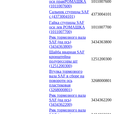
оси правРОМАШКА
1011007600
(1011007600)
Сальник ступицы SAF
4373004101
с (4373004101)
Гайка ступицы SAF
оси лев РОМАШКА
1011007700
(1011007700)
Рмк тормозного вала
SAF (на ось)
3434363800
(3434363800)
Шайба вварная SAF
кронштейна
1251200300
полурессоры шт
(1251200300)
Втулка тормозного
вала SAF в сборе на
поворотн ось
3268000801
пластиковая
(3268000801)
Рмк тормозного вала
SAF (на ось)
3434362200
(3434362200)
Рмк тормозного вала