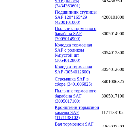
SAF (на ось)
3434363601
(3434363601)
Подшипник ступицы
SAF 120*165*29
4200101000
(4200101000)
Пыльник тормозного
барабана SAF
3005014900
(3005014900)
Колодка тормозная
SAF с роликом
3054012800
№пустой шт
(3054012800)
Колодка тормозная
3054012600
SAF (3054012600)
Стремянка SAF в
3401006825
сборе (3401006825)
Пыльник тормозного
барабана SAF
3005017100
(3005017100)
Кронштейн тормозной
камеры SAF
1171138102
(1171138102)
Вал тормозной SAF
2262027202