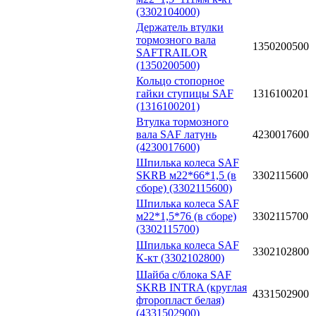
(3302104000)
Держатель втулки
тормозного вала
1350200500
SAFTRAILOR
(1350200500)
Кольцо стопорное
гайки ступицы SAF
1316100201
(1316100201)
Втулка тормозного
вала SAF латунь
4230017600
(4230017600)
Шпилька колеса SAF
SKRB м22*66*1,5 (в
3302115600
сборе) (3302115600)
Шпилька колеса SAF
м22*1,5*76 (в сборе)
3302115700
(3302115700)
Шпилька колеса SAF
3302102800
К-кт (3302102800)
Шайба с/блока SAF
SKRB INTRA (круглая
4331502900
фторопласт белая)
(4331502900)