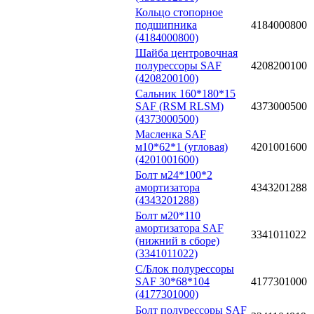
Кольцо стопорное
подшипника
4184000800
(4184000800)
Шайба центровочная
полурессоры SAF
4208200100
(4208200100)
Сальник 160*180*15
SAF (RSM RLSM)
4373000500
(4373000500)
Масленка SAF
м10*62*1 (угловая)
4201001600
(4201001600)
Болт м24*100*2
амортизатора
4343201288
(4343201288)
Болт м20*110
амортизатора SAF
3341011022
(нижний в сборе)
(3341011022)
С/Блок полурессоры
SAF 30*68*104
4177301000
(4177301000)
Болт полурессоры SAF