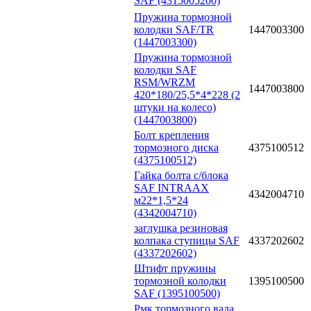
SAF (4315005200)
Пружина тормозной
колодки SAF/TR
1447003300
(1447003300)
Пружина тормозной
колодки SAF
RSM/WRZM
1447003800
420*180/25,5*4*228 (2
штуки на колесо)
(1447003800)
Болт крепления
тормозного диска
4375100512
(4375100512)
Гайка болта с/блока
SAF INTRAAX
4342004710
м22*1,5*24
(4342004710)
заглушка резиновая
колпака ступицы SAF
4337202602
(4337202602)
Штифт пружины
тормозной колодки
1395100500
SAF (1395100500)
Рмк тормозного вала