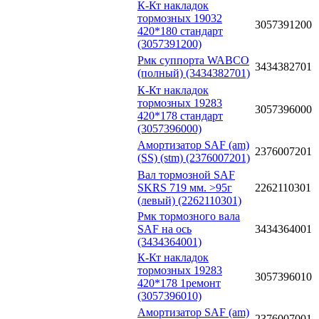
К-Кт накладок
тормозных 19032
3057391200
420*180 стандарт
(3057391200)
Рмк суппорта WABCO
3434382701
(полный) (3434382701)
К-Кт накладок
тормозных 19283
3057396000
420*178 стандарт
(3057396000)
Амортизатор SAF (am)
2376007201
(SS) (stm) (2376007201)
Вал тормозной SAF
SKRS 719 мм. >95г
2262110301
(левый) (2262110301)
Рмк тормозного вала
SAF на ось
3434364001
(3434364001)
К-Кт накладок
тормозных 19283
3057396010
420*178 1ремонт
(3057396010)
Амортизатор SAF (am)
2376007001