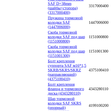
SAF D=38mm
3317000400
(шайбы+стопора)
(3317000400)
Пружина тормозной
колодки SAF
1447006000
(1447006000)
Скоба тормозной
колодки SAF под шар
1151000800
(1151000800)
Скоба тормозной
колодки SAF под шар
1151001300
(1151001300)
Болт крепления
суппорта SAF м16*1,5
SKRB/SKRS/SKRZ
4375100410
(направляющий)
(4375100410)
Болт крепления
фланца и тормозного
4343280110
диска (4343280110)
Шар тормозной
колодки SAF SKRS
4199100200
(опорный)