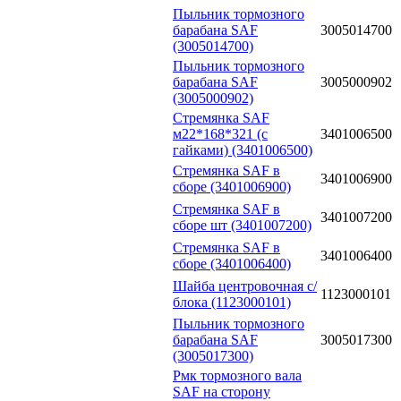
Пыльник тормозного
барабана SAF
3005014700
(3005014700)
Пыльник тормозного
барабана SAF
3005000902
(3005000902)
Стремянка SAF
м22*168*321 (с
3401006500
гайками) (3401006500)
Стремянка SAF в
3401006900
сборе (3401006900)
Стремянка SAF в
3401007200
сборе шт (3401007200)
Стремянка SAF в
3401006400
сборе (3401006400)
Шайба центровочная с/
1123000101
блока (1123000101)
Пыльник тормозного
барабана SAF
3005017300
(3005017300)
Рмк тормозного вала
SAF на сторону