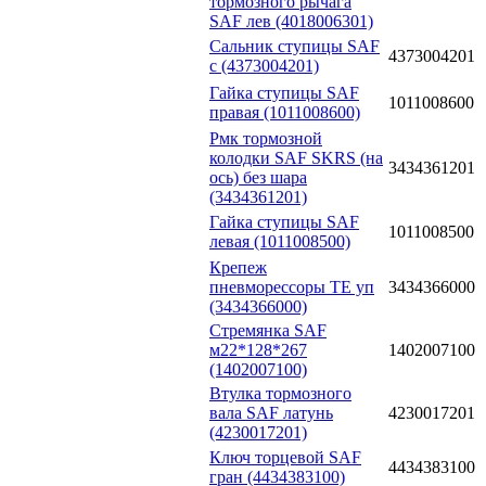
тормозного рычага
SAF лев (4018006301)
Сальник ступицы SAF
4373004201
с (4373004201)
Гайка ступицы SAF
1011008600
правая (1011008600)
Рмк тормозной
колодки SAF SKRS (на
3434361201
ось) без шара
(3434361201)
Гайка ступицы SAF
1011008500
левая (1011008500)
Крепеж
пневморессоры ТЕ уп
3434366000
(3434366000)
Стремянка SAF
м22*128*267
1402007100
(1402007100)
Втулка тормозного
вала SAF латунь
4230017201
(4230017201)
Ключ торцевой SAF
4434383100
гран (4434383100)