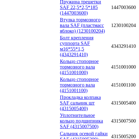
Пружина трещетки
SAF 22,5*2,5*185
1447003600
(1447003600)
Втулка тормозного
вала SAF (пластмасс
1230100204
яблоко) (1230100204)
Болт крепления
суппорта SAF
4343291410
м16*55*1,5
(4343291410)
Кольцо стопорное
тормозного вала
4151001000
(4151001000)
Кольцо стопорное
тормозного вала
4151001100
(4151001100)
Прокладка колпака
SAF сальник шт
4315005400
(4315005400)
Уплотнительное
кольцо подшипника
4315007500
SAF (4315007500)
Сальник осевой гайки
4315005200