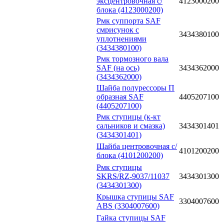
эксцентровочная с/
4123000200
блока (4123000200)
Рмк суппорта SAF
смрисунок с
3434380100
уплотнениями
(3434380100)
Рмк тормозного вала
SAF (на ось)
3434362000
(3434362000)
Шайба полурессоры П
образная SAF
4405207100
(4405207100)
Рмк ступицы (к-кт
сальников и смазка)
3434301401
(3434301401)
Шайба центровочная с/
4101200200
блока (4101200200)
Рмк ступицы
SKRS/RZ-9037/11037
3434301300
(3434301300)
Крышка ступицы SAF
3304007600
ABS (3304007600)
Гайка ступицы SAF