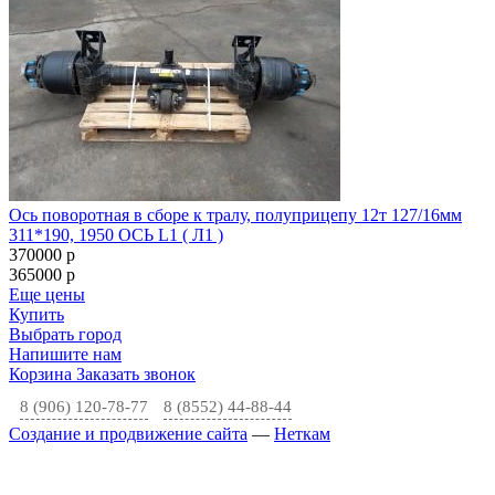
Ось поворотная в сборе к тралу, полуприцепу 12т 127/16мм
311*190, 1950 ОСЬ L1 ( Л1 )
370000
p
365000
p
Еще цены
Купить
Выбрать город
Напишите нам
Корзина
Заказать звонок
8 (906) 120-78-77
8 (8552) 44-88-44
Создание и продвижение сайта
—
Неткам