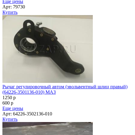
Еще цены
Арт: 79730
Купить
Рычаг регулировочный автом (эвольвентный шлиц правый)
(64226-3501136-010) МАЗ
1250
p
600
p
Еще цены
Арт: 64226-3502136-010
Купить