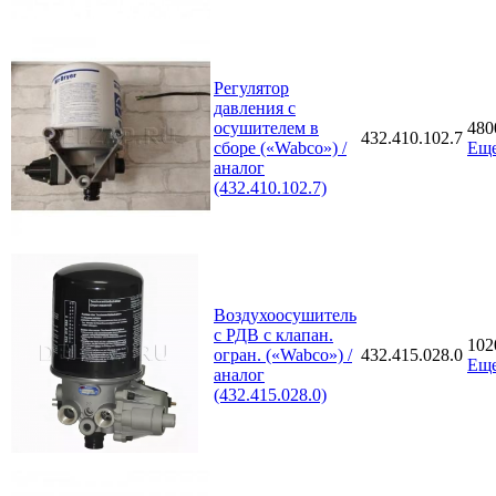
Регулятор
давления с
осушителем в
48
432.410.102.7
сборе («Wabco») /
Еще
аналог
(432.410.102.7)
Воздухоосушитель
с РДВ с клапан.
10
огран. («Wabco») /
432.415.028.0
Еще
аналог
(432.415.028.0)