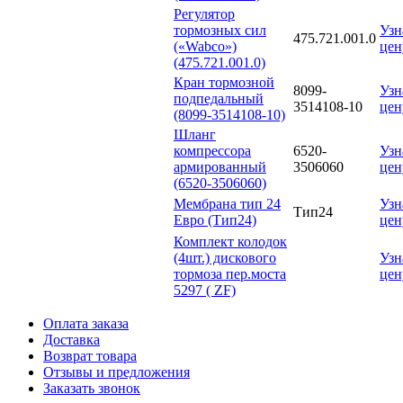
Регулятор
тормозных сил
Узн
475.721.001.0
(«Wabco»)
цен
(475.721.001.0)
Кран тормозной
8099-
Узн
подпедальный
3514108-10
цен
(8099-3514108-10)
Шланг
компрессора
6520-
Узн
армированный
3506060
цен
(6520-3506060)
Мембрана тип 24
Узн
Тип24
Евро (Тип24)
цен
Комплект колодок
(4шт.) дискового
Узн
тормоза пер.моста
цен
5297 ( ZF)
Оплата заказа
Доставка
Возврат товара
Отзывы и предложения
Заказать звонок