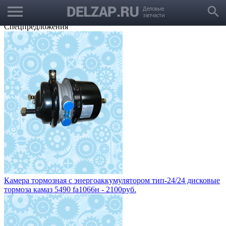
menu
Выбрать город
search
Корзина
Заказать звонок
Спецпредложения
Камера тормозная с энергоаккумулятором тип-24/24 дисковые
тормоза камаз 5490 fa1066н - 2100руб.