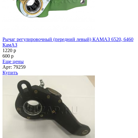
Рычаг регулировочный (передний левый) КАМАЗ 6520, 6460
КамАЗ
1220
p
600
p
Еще цены
Арт: 79259
Купить