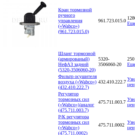
Кран тормозной
ручного
12
управления
961.723.015.0
Еще
(«Wabco»)
(961.723.015.0)
Шланг тормозной
(армированый)
5320-
25
НефАЗ задний
3506060-20
Еще
(5320-3506060-20)
Фильтр осушителя
Узн
воздуха («Wabco»)
432.410.222.7
цен
(432.410.222.7)
Регулятор
тормозных сил
Узн
475.711.003.7
(«Wabco»)/аналог
цен
(475.711.003.7)
Р/К регулятора
тормозных сил
Узн
475.711.0002
(«Wabco»)
цен
(475.711.0002)