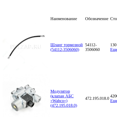
Наименование
Обозначение
Сто
Шланг тормозной
54112-
13
(54112-3506060)
3506060
Еще
Модулятор
(клапан АБС
42
472.195.018.0
«Wabco»)
Еще
(472.195.018.0)