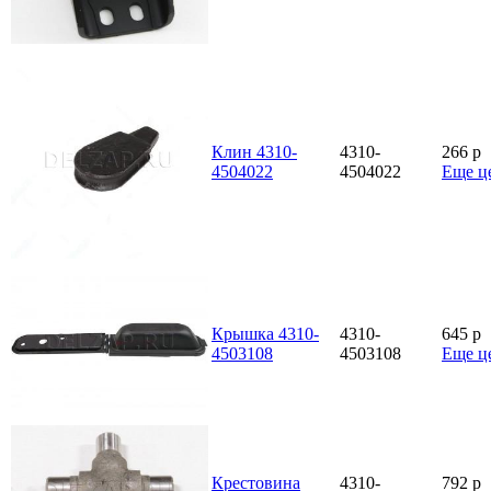
Клин 4310-
4310-
266
p
4504022
4504022
Еще ц
Крышка 4310-
4310-
645
p
4503108
4503108
Еще ц
Крестовина
4310-
792
p