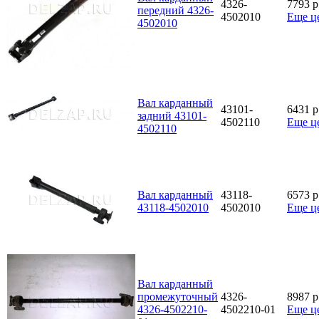
4326-
7793
p
передний 4326-
4502010
Еще ц
4502010
Вал карданный
43101-
6431
p
задний 43101-
4502110
Еще ц
4502110
Вал карданный
43118-
6573
p
43118-4502010
4502010
Еще ц
Вал карданный
промежуточный
4326-
8987
p
4326-4502210-
4502210-01
Еще ц