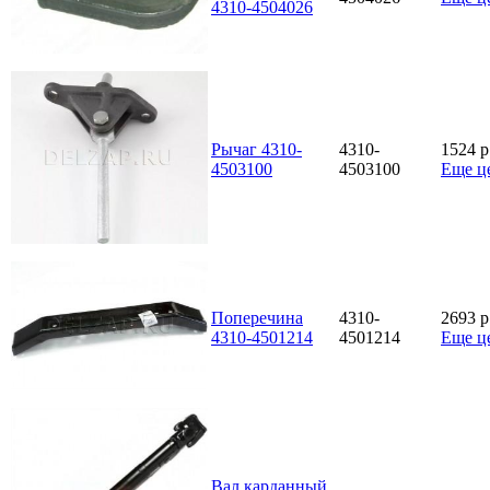
4310-4504026
Рычаг 4310-
4310-
1524
p
4503100
4503100
Еще ц
Поперечина
4310-
2693
p
4310-4501214
4501214
Еще ц
Вал карданный