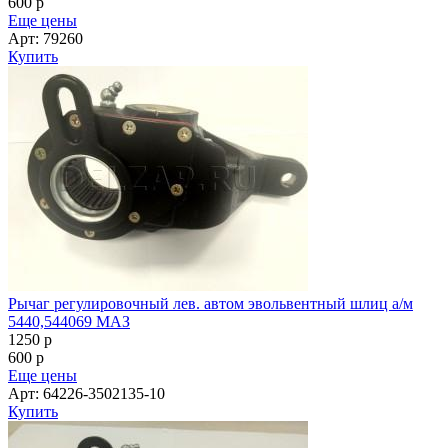
600
p
Еще цены
Арт: 79260
Купить
Рычаг регулировочный лев. автом эвольвентный шлиц а/м
5440,544069 МАЗ
1250
p
600
p
Еще цены
Арт: 64226-3502135-10
Купить