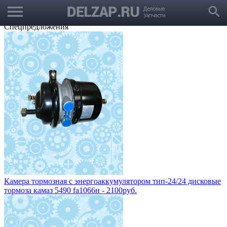
menu
Выбрать город
search
Корзина
Заказать звонок
Спецпредложения
Камера тормозная с энергоаккумулятором тип-24/24 дисковые
тормоза камаз 5490 fa1066н - 2100руб.