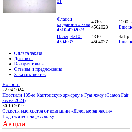
01
Фланец
4310-
1200
p
карданного вала
4502023
Еще ц
4310-4502023
Палец 4310-
4310-
321
p
4504037
4504037
Еще ц
Оплата заказа
Доставка
Возврат товара
Отзывы и предложения
Заказать звонок
Новости
22.04.2024
Посетили 135-ю Кантонскую ярмарку в Гуанчжоу (Canton Fair
весна 2024)
30.10.2019
Секреты мастерства от компании «Деловые запчасти»
Подписаться на рассылку
Акции