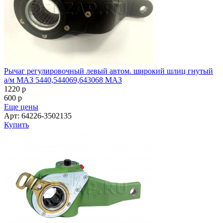
Рычаг регулировочный левый автом. широкий шлиц гнутый
а/м МАЗ 5440,544069,643068 МАЗ
1220
p
600
p
Еще цены
Арт: 64226-3502135
Купить