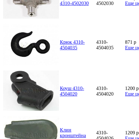
4310-4502030
4502030
Еще ц
Крюк 4310-
4310-
871
p
4504035
4504035
Еще ц
Коуш 4310-
4310-
1200
p
4504020
4504020
Еще ц
Клин
4310-
1209
p
кронштейна
4504026
Еще ц