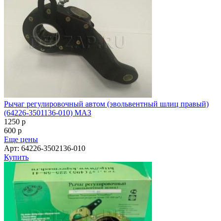
Рычаг регулировочный автом (эвольвентный шлиц правый)
(64226-3501136-010) МАЗ
1250
p
600
p
Еще цены
Арт: 64226-3502136-010
Купить