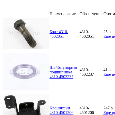
Наименование
Обозначение
Стоим
Болт 4310-
4310-
25
p
4502051
4502051
Еще ц
Шайба упорная
4310-
41
p
подшипника
4502237
Еще ц
4310-4502237
Кронштейн
4310-
247
p
4310-4501206
4501206
Еще ц