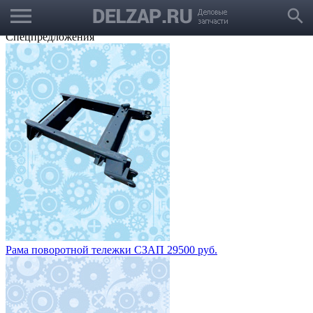
menu
Выбрать город
search
Корзина
Заказать звонок
Спецпредложения
Рама поворотной тележки СЗАП 29500 руб.