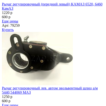
Рычаг регулировочный (передний левый) КАМАЗ 6520, 6460
КамАЗ
1220
p
600
p
Еще цены
Арт: 79259
Купить
Рычаг регулировочный лев. автом эвольвентный шлиц а/м
5440,544069 МАЗ
1250
p
600
p
Еще цены