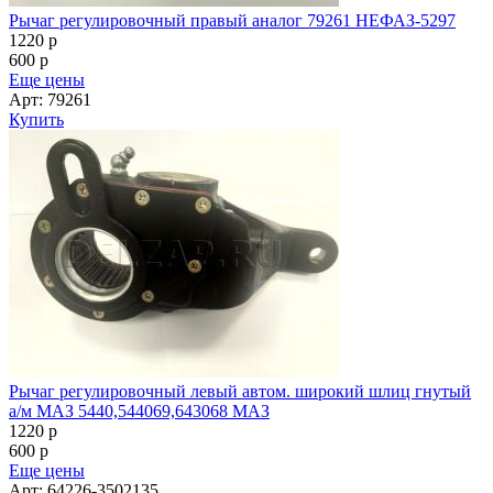
Рычаг регулировочный правый аналог 79261 НЕФАЗ-5297
1220
p
600
p
Еще цены
Арт: 79261
Купить
Рычаг регулировочный левый автом. широкий шлиц гнутый
а/м МАЗ 5440,544069,643068 МАЗ
1220
p
600
p
Еще цены
Арт: 64226-3502135