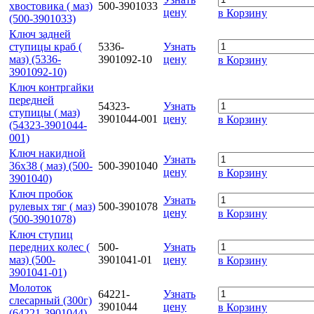
хвостовика ( маз)
500-3901033
цену
в Корзину
(500-3901033)
Ключ задней
ступицы краб (
5336-
Узнать
маз) (5336-
3901092-10
цену
в Корзину
3901092-10)
Ключ контргайки
передней
54323-
Узнать
ступицы ( маз)
3901044-001
цену
в Корзину
(54323-3901044-
001)
Ключ накидной
Узнать
36х38 ( маз) (500-
500-3901040
цену
в Корзину
3901040)
Ключ пробок
Узнать
рулевых тяг ( маз)
500-3901078
цену
в Корзину
(500-3901078)
Ключ ступиц
передних колес (
500-
Узнать
маз) (500-
3901041-01
цену
в Корзину
3901041-01)
Молоток
64221-
Узнать
слесарный (300г)
3901044
цену
в Корзину
(64221-3901044)