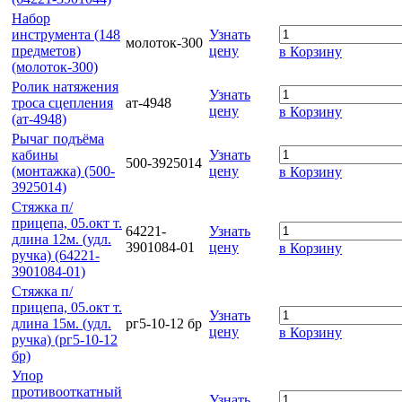
Набор
инструмента (148
Узнать
молоток-300
предметов)
цену
в Корзину
(молоток-300)
Ролик натяжения
Узнать
троса сцепления
ат-4948
цену
в Корзину
(ат-4948)
Рычаг подъёма
кабины
Узнать
500-3925014
(монтажка) (500-
цену
в Корзину
3925014)
Стяжка п/
прицепа, 05.окт т.
64221-
Узнать
длина 12м. (удл.
3901084-01
цену
в Корзину
ручка) (64221-
3901084-01)
Стяжка п/
прицепа, 05.окт т.
Узнать
длина 15м. (удл.
рг5-10-12 бр
цену
в Корзину
ручка) (рг5-10-12
бр)
Упор
противооткатный
Узнать