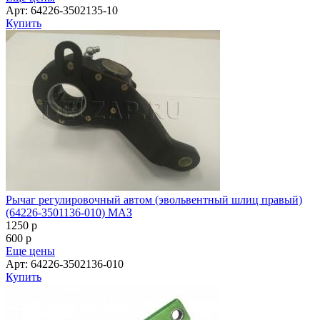
Арт: 64226-3502135-10
Купить
Рычаг регулировочный автом (эвольвентный шлиц правый)
(64226-3501136-010) МАЗ
1250
p
600
p
Еще цены
Арт: 64226-3502136-010
Купить