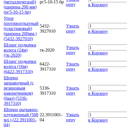
(металлический)
рг5-10-15 бр
цену
в Корзину
(ширина 200 мм)
(рг5-10-15 бр)
Упор
противооткатный
5432-
Узнать
(пластиковый)
3927010
цену
в Корзину
(ширина 200мм.)
(5432-3927010)
Шланг подкачки
Узнать
колеса (24м)
тк-2020
цену
в Корзину
(тк-2020)
Шланг подкачки
6422-
Узнать
колеса (16м)
3917310
цену
в Корзину
(6422-3917310)
Шприц
заправочный (с
резиновым
5336-
Узнать
наконечником)
3917310
цену
в Корзину
(бааз) (5336-
3917310)
Шприц рычажно-
плунжерный (500
22.3911001-
Узнать
мл.) (22.3911001-
04
цену
в Корзину
04)