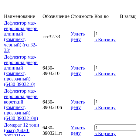
Наименование
Обозначение
Стоимость
Кол-во
В заявк
Дефлектор маз-
евро окна двери
длинный
Узнать
гсг32-33
(комплект,
цену
в Корзину
черный) (гсг32-
33)
Дефлектор маз-
евро окна двери
длинный
6430-
Узнать
(комплект,
3903210
цену
в Корзину
прозрачный)
(6430-3903210)
Дефлектор маз-
евро окна двери
короткий
6430-
Узнать
(комплект,
3903210п
цену
в Корзину
прозрачный)
(6430-3903210п)
Домкрат 12 тонн
6430-
Узнать
(бааз) (6430-
3903211п
цену
в Корзину
3903211п)