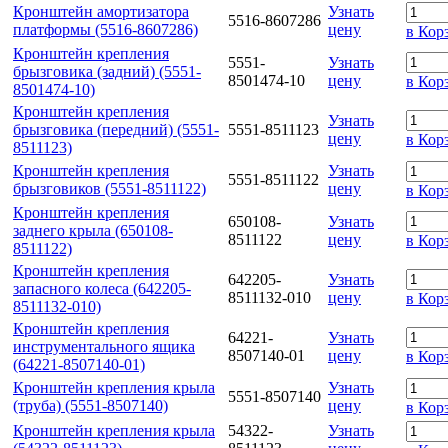
Кронштейн амортизатора
Узнать
5516-8607286
платформы (5516-8607286)
цену
в Кор
Кронштейн крепления
5551-
Узнать
брызговика (задний) (5551-
8501474-10
цену
в Кор
8501474-10)
Кронштейн крепления
Узнать
брызговика (передний) (5551-
5551-8511123
цену
в Кор
8511123)
Кронштейн крепления
Узнать
5551-8511122
брызговиков (5551-8511122)
цену
в Кор
Кронштейн крепления
650108-
Узнать
заднего крыла (650108-
8511122
цену
в Кор
8511122)
Кронштейн крепления
642205-
Узнать
запасного колеса (642205-
8511132-010
цену
в Кор
8511132-010)
Кронштейн крепления
64221-
Узнать
инструментального ящика
8507140-01
цену
в Кор
(64221-8507140-01)
Кронштейн крепления крыла
Узнать
5551-8507140
(труба) (5551-8507140)
цену
в Кор
Кронштейн крепления крыла
54322-
Узнать