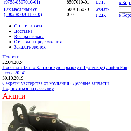
(9758-8507010-01)
8507010-01
цену
в Кор
Бак масляный сб.
500а-8507011-
Узнать
(500а-8507011-010)
010
цену
в Кор
Оплата заказа
Доставка
Возврат товара
Отзывы и предложения
Заказать звонок
Новости
22.04.2024
Посетили 135-ю Кантонскую ярмарку в Гуанчжоу (Canton Fair
весна 2024)
30.10.2019
Секреты мастерства от компании «Деловые запчасти»
Подписаться на рассылку
Акции