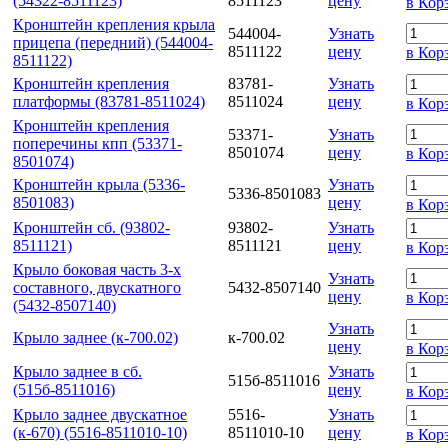
(54322-8511123)
8511123
цену
в Кор
Кронштейн крепления крыла
544004-
Узнать
прицепа (передний) (544004-
8511122
цену
в Кор
8511122)
Кронштейн крепления
83781-
Узнать
платформы (83781-8511024)
8511024
цену
в Кор
Кронштейн крепления
53371-
Узнать
поперечины кпп (53371-
8501074
цену
в Кор
8501074)
Кронштейн крыла (5336-
Узнать
5336-8501083
8501083)
цену
в Кор
Кронштейн сб. (93802-
93802-
Узнать
8511121)
8511121
цену
в Кор
Крыло боковая часть 3-х
Узнать
составного, двускатного
5432-8507140
цену
в Кор
(5432-8507140)
Узнать
Крыло заднее (к-700.02)
к-700.02
цену
в Кор
Крыло заднее в сб.
Узнать
515б-8511016
(515б-8511016)
цену
в Кор
Крыло заднее двускатное
5516-
Узнать
(к-670) (5516-8511010-10)
8511010-10
цену
в Кор