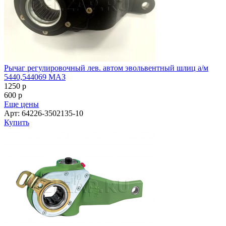
Рычаг регулировочный лев. автом эвольвентный шлиц а/м
5440,544069 МАЗ
1250
p
600
p
Еще цены
Арт: 64226-3502135-10
Купить