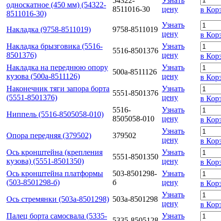
54322-
Узнать
односкатное (450 мм) (54322-
8511016-30
цену
в Кор
8511016-30)
Узнать
Накладка (9758-8511019)
9758-8511019
цену
в Кор
Накладка брызговика (5516-
Узнать
5516-8501376
8501376)
цену
в Кор
Накладка на переднюю опору
Узнать
500а-8511126
кузова (500а-8511126)
цену
в Кор
Наконечник тяги запора борта
Узнать
5551-8501376
(5551-8501376)
цену
в Кор
5516-
Узнать
Ниппель (5516-8505058-010)
8505058-010
цену
в Кор
Узнать
Опора передняя (379502)
379502
цену
в Кор
Ось кронштейна (крепления
Узнать
5551-8501350
кузова) (5551-8501350)
цену
в Кор
Ось кронштейна платформы
503-8501298-
Узнать
(503-8501298-б)
б
цену
в Кор
Узнать
Ось стремянки (503а-8501298)
503а-8501298
цену
в Кор
Палец борта самосвала (5335-
Узнать
5335-8505128