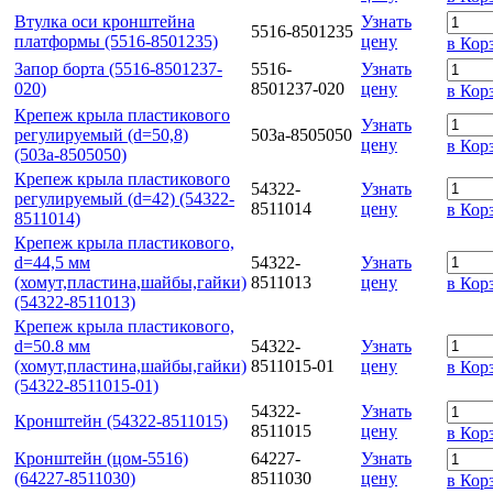
Втулка оси кронштейна
Узнать
5516-8501235
платформы (5516-8501235)
цену
в Кор
Запор борта (5516-8501237-
5516-
Узнать
020)
8501237-020
цену
в Кор
Крепеж крыла пластикового
Узнать
регулируемый (d=50,8)
503а-8505050
цену
в Кор
(503а-8505050)
Крепеж крыла пластикового
54322-
Узнать
регулируемый (d=42) (54322-
8511014
цену
в Кор
8511014)
Крепеж крыла пластикового,
d=44,5 мм
54322-
Узнать
(хомут,пластина,шайбы,гайки)
8511013
цену
в Кор
(54322-8511013)
Крепеж крыла пластикового,
d=50.8 мм
54322-
Узнать
(хомут,пластина,шайбы,гайки)
8511015-01
цену
в Кор
(54322-8511015-01)
54322-
Узнать
Кронштейн (54322-8511015)
8511015
цену
в Кор
Кронштейн (цом-5516)
64227-
Узнать
(64227-8511030)
8511030
цену
в Кор