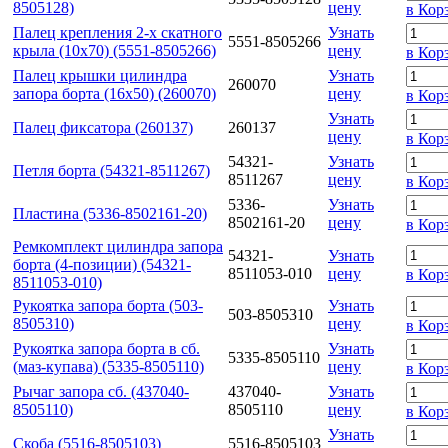
8505128)
цену
в Кор
Палец крепления 2-х скатного
Узнать
5551-8505266
крыла (10х70) (5551-8505266)
цену
в Кор
Палец крышки цилиндра
Узнать
260070
запора борта (16х50) (260070)
цену
в Кор
Узнать
Палец фиксатора (260137)
260137
цену
в Кор
54321-
Узнать
Петля борта (54321-8511267)
8511267
цену
в Кор
5336-
Узнать
Пластина (5336-8502161-20)
8502161-20
цену
в Кор
Ремкомплект цилиндра запора
54321-
Узнать
борта (4-позиции) (54321-
8511053-010
цену
в Кор
8511053-010)
Рукоятка запора борта (503-
Узнать
503-8505310
8505310)
цену
в Кор
Рукоятка запора борта в сб.
Узнать
5335-8505110
(маз-купава) (5335-8505110)
цену
в Кор
Рычаг запора сб. (437040-
437040-
Узнать
8505110)
8505110
цену
в Кор
Узнать
Скоба (5516-8505103)
5516-8505103