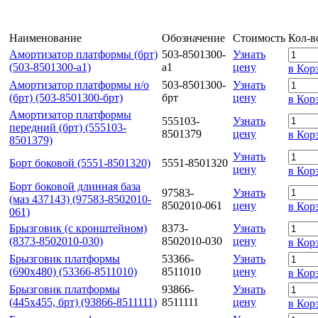
Наименование
Обозначение
Стоимость
Кол-в
Амортизатор платформы (брт)
503-8501300-
Узнать
(503-8501300-а1)
а1
цену
в Кор
Амортизатор платформы н/о
503-8501300-
Узнать
(брт) (503-8501300-брт)
брт
цену
в Кор
Амортизатор платформы
555103-
Узнать
передний (брт) (555103-
8501379
цену
в Кор
8501379)
Узнать
Борт боковой (5551-8501320)
5551-8501320
цену
в Кор
Борт боковой длинная база
97583-
Узнать
(маз 437143) (97583-8502010-
8502010-061
цену
в Кор
061)
Брызговик (с кронштейном)
8373-
Узнать
(8373-8502010-030)
8502010-030
цену
в Кор
Брызговик платформы
53366-
Узнать
(690х480) (53366-8511010)
8511010
цену
в Кор
Брызговик платформы
93866-
Узнать
(445х455, брт) (93866-8511111)
8511111
цену
в Кор