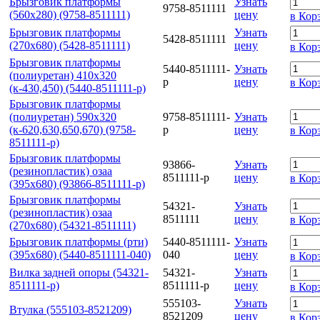
Брызговик платформы
Узнать
9758-8511111
(560х280) (9758-8511111)
цену
в Кор
Брызговик платформы
Узнать
5428-8511111
(270х680) (5428-8511111)
цену
в Кор
Брызговик платформы
5440-8511111-
Узнать
(полиуретан) 410х320
р
цену
в Кор
(к-430,450) (5440-8511111-р)
Брызговик платформы
(полиуретан) 590х320
9758-8511111-
Узнать
(к-620,630,650,670) (9758-
р
цену
в Кор
8511111-р)
Брызговик платформы
93866-
Узнать
(резинопластик) озаа
8511111-р
цену
в Кор
(395х680) (93866-8511111-р)
Брызговик платформы
54321-
Узнать
(резинопластик) озаа
8511111
цену
в Кор
(270х680) (54321-8511111)
Брызговик платформы (рти)
5440-8511111-
Узнать
(395х680) (5440-8511111-040)
040
цену
в Кор
Вилка задней опоры (54321-
54321-
Узнать
8511111-р)
8511111-р
цену
в Кор
555103-
Узнать
Втулка (555103-8521209)
8521209
цену
в Кор