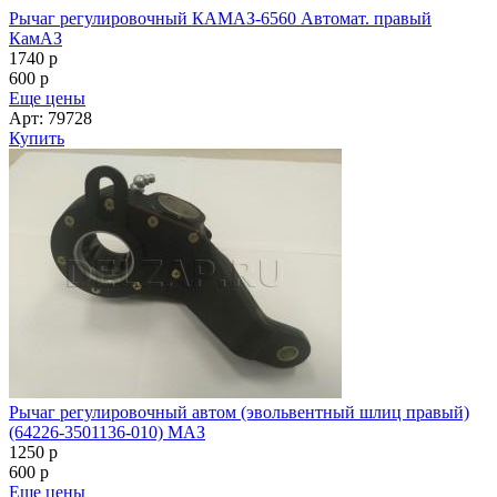
Рычаг регулировочный КАМАЗ-6560 Автомат. правый
КамАЗ
1740
p
600
p
Еще цены
Арт: 79728
Купить
Рычаг регулировочный автом (эвольвентный шлиц правый)
(64226-3501136-010) МАЗ
1250
p
600
p
Еще цены