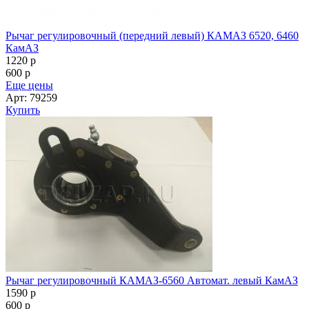
Рычаг регулировочный (передний левый) КАМАЗ 6520, 6460
КамАЗ
1220
p
600
p
Еще цены
Арт: 79259
Купить
Рычаг регулировочный КАМАЗ-6560 Автомат. левый КамАЗ
1590
p
600
p