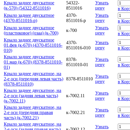
Крыло заднее двускатное
54322-
Узнать
(к-570) (54322-8511016)
8511016
цену
в Кор
Крыло заднее двускатное
4370-
Узнать
(4370-8511016-р)
8511016-р
цену
в Кор
Крыло заднее двускатное
Узнать
к-700
(пластиковое) (озаа) (к-700)
цену
в Кор
Крыло заднее двускатное
4370-
Узнать
01.фев (к-670) (4370-8511016-
8511016-010
цену
в Кор
010)
Крыло заднее двускатное
8378-
Узнать
01.мар (к-670) (8378-8511010-
8511010-01
цену
в Кор
01)
Крыло заднее двускатное, на
Узнать
2-е оси (передняя левая часть)
8378-8511010
цену
в Кор
(8378-8511010)
Крыло заднее двускатное, на
Узнать
2-е оси (задняя левая часть)
к-7002.11
цену
в Кор
(к-7002.11)
Крыло заднее двускатное, на
Узнать
2-е оси (передняя правая
к-7002.21
цену
в Кор
часть) (к-7002.21)
Крыло заднее двускатное, на
Узнать
2-е оси (задняя правая часть)
к-7002.12