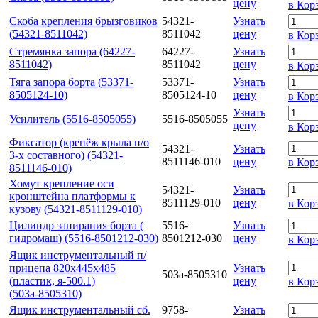
цену
в Кор
Скоба крепления брызговиков
54321-
Узнать
(54321-8511042)
8511042
цену
в Кор
Стремянка запора (64227-
64227-
Узнать
8511042)
8511042
цену
в Кор
Тяга запора борта (53371-
53371-
Узнать
8505124-10)
8505124-10
цену
в Кор
Узнать
Усилитель (5516-8505055)
5516-8505055
цену
в Кор
Фиксатор (крепёж крыла н/о
54321-
Узнать
3-х составного) (54321-
8511146-010
цену
в Кор
8511146-010)
Хомут крепление оси
54321-
Узнать
кронштейна платформы к
8511129-010
цену
в Кор
кузову (54321-8511129-010)
Цилиндр запирания борта (
5516-
Узнать
гидромаш) (5516-8501212-030)
8501212-030
цену
в Кор
Ящик инструментальный п/
прицепа 820х445х485
Узнать
503а-8505310
(пластик, я-500.1)
цену
в Кор
(503а-8505310)
Ящик инструментальный сб.
9758-
Узнать