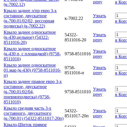
цену
в Кор
(к-7002.12)
Крыло заднее л/пр евро 3-х
составное, двускатное
Узнать
к-7002.22
(к-700.01/02/02, рессорная
цену
в Кор
подвеска) (к-7002.22)
Крыло заднее односкатное
54322-
Узнать
(к-430,цельное) (54322-
8511016-20
цену
в Кор
8511016-20)
Крыло заднее односкатное
Узнать
(к-430 п, с площадкой) (9758-
9758-8511016
цену
в Кор
8511016)
Крыло заднее односкатное
9758-
Узнать
01.мар (к-430) (9758-8511016-
8511016-п
цену
в Кор
п)
Крыло заднее правое евро 3-х
составное, двускатное
Узнать
(к-700.01/02/04,
9758-8511010
цену
в Кор
пневмоподвеска) (9758-
8511010)
Крыло средняя часть 3-х
54322-
Узнать
составного, двускатного
8511017-20п
цену
в Кор
(к-700.01) (54322-8511017-20п)
Крыло-Щиток прямое