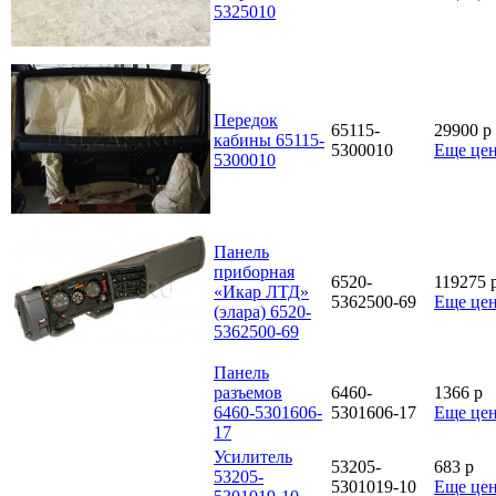
5325010
Передок
65115-
29900
p
кабины 65115-
5300010
Еще це
5300010
Панель
приборная
6520-
119275
«Икар ЛТД»
5362500-69
Еще це
(элара) 6520-
5362500-69
Панель
разъемов
6460-
1366
p
6460-5301606-
5301606-17
Еще це
17
Усилитель
53205-
683
p
53205-
5301019-10
Еще це