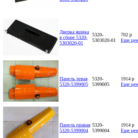
Дверка ящика
5320-
702
p
в сборе 5320-
5303020-01
Еще це
5303020-01
Панель левая
5320-
1914
p
5320-5399005
5399005
Еще це
Панель правая
5320-
1914
p
5320-5399004
5399004
Еще це