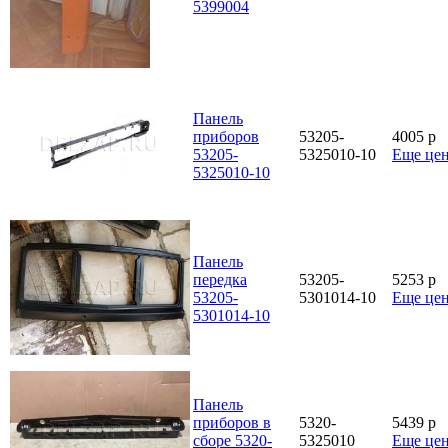
5399004
Панель
приборов
53205-
4005
p
53205-
5325010-10
Еще це
5325010-10
Панель
передка
53205-
5253
p
53205-
5301014-10
Еще це
5301014-10
Панель
приборов в
5320-
5439
p
сборе 5320-
5325010
Еще це