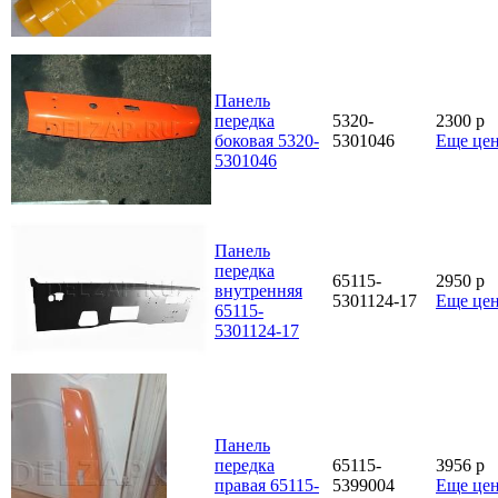
Панель
передка
5320-
2300
p
боковая 5320-
5301046
Еще це
5301046
Панель
передка
65115-
2950
p
внутренняя
5301124-17
Еще це
65115-
5301124-17
Панель
передка
65115-
3956
p
правая 65115-
5399004
Еще це