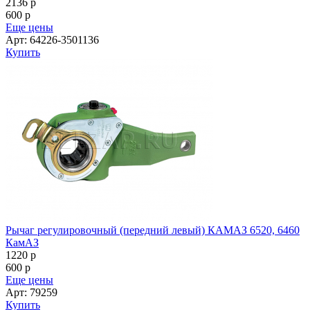
2136
p
600
p
Еще цены
Арт: 64226-3501136
Купить
Рычаг регулировочный (передний левый) КАМАЗ 6520, 6460
КамАЗ
1220
p
600
p
Еще цены
Арт: 79259
Купить