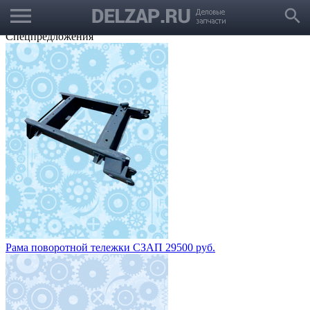
menu
Выбрать город
search
Корзина
Заказать звонок
Спецпредложения
Рама поворотной тележки СЗАП 29500 руб.