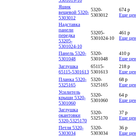
5301019-10
Ящик
5320-
674
p
вещевой 5320-
5303012
Еще це
5303012
Надставка
панели
53205-
461
p
передка
5301024-10
Еще це
53205-
5301024-10
Панель 5320-
5320-
410
p
5301048
5301048
Еще це
Заглушка
65115-
218
p
65115-5301613
5301613
Еще це
Планка 5320-
5320-
68
p
5325165
5325165
Еще це
Усилитель
5320-
64
p
крыши 5320-
5301060
Еще це
5301060
Заглушка
5320-
37
p
окантовки
5325170
Еще це
5320-5325170
Петля 5320-
5320-
36
p
5303034
5303034
Еще це