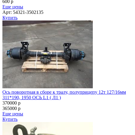
600
p
Еще цены
Арт: 54321-3502135
Купить
Ось поворотная в сборе к тралу, полуприцепу 12т 127/16мм
311*190, 1950 ОСЬ L1 ( Л1 )
370000
p
365000
p
Еще цены
Купить