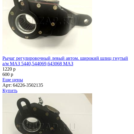
Рычаг регулировочный левый автом. широкий шлиц гнутый
а/м МАЗ 5440,544069,643068 МАЗ
1220
p
600
p
Еще цены
Арт: 64226-3502135
Купить