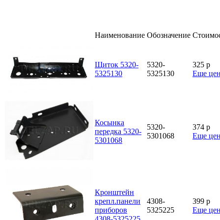
Наименование
Обозначение
Стоимо
Щиток 5320-
5320-
325
p
5325130
5325130
Еще це
Косынка
5320-
374
p
передка 5320-
5301068
Еще це
5301068
Кронштейн
крепл.панели
4308-
399
p
приборов
5325225
Еще це
4308-5325225