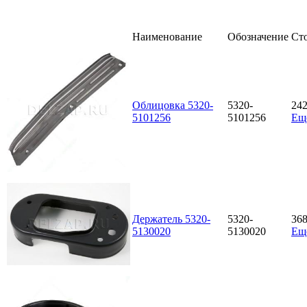
Наименование
Обозначение
Ст
Облицовка 5320-
5320-
24
5101256
5101256
Ещ
Держатель 5320-
5320-
36
5130020
5130020
Ещ