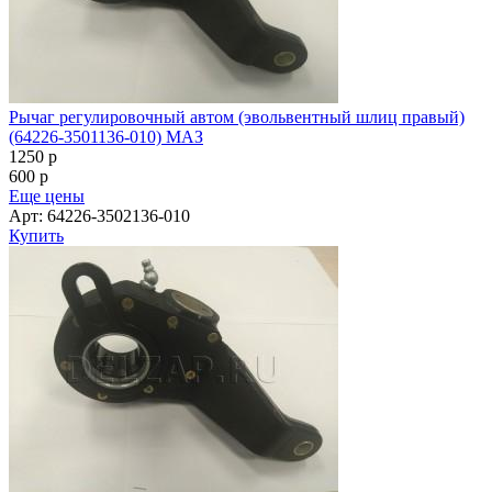
Рычаг регулировочный автом (эвольвентный шлиц правый)
(64226-3501136-010) МАЗ
1250
p
600
p
Еще цены
Арт: 64226-3502136-010
Купить