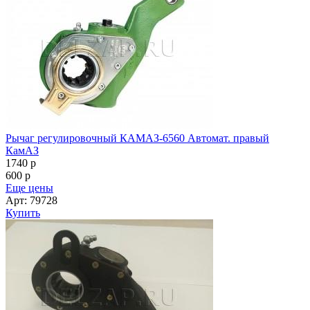
Рычаг регулировочный КАМАЗ-6560 Автомат. правый
КамАЗ
1740
p
600
p
Еще цены
Арт: 79728
Купить