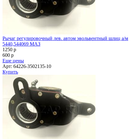
Рычаг регулировочный лев. автом эвольвентный шлиц а/м
5440,544069 МАЗ
1250
p
600
p
Еще цены
Арт: 64226-3502135-10
Купить