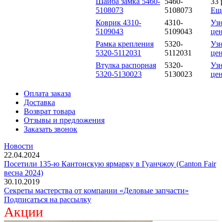
Шайба замка 5460-
5460-
33
5108073
5108073
Ещ
Коврик 4310-
4310-
Узн
5109043
5109043
це
Рамка крепления
5320-
Узн
5320-5112031
5112031
це
Втулка распорная
5320-
Узн
5320-5130023
5130023
це
Оплата заказа
Доставка
Возврат товара
Отзывы и предложения
Заказать звонок
Новости
22.04.2024
Посетили 135-ю Кантонскую ярмарку в Гуанчжоу (Canton Fair
весна 2024)
30.10.2019
Секреты мастерства от компании «Деловые запчасти»
Подписаться на рассылку
Акции