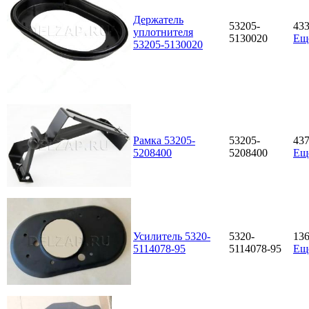
Держатель
53205-
43
уплотнителя
5130020
Ещ
53205-5130020
Рамка 53205-
53205-
43
5208400
5208400
Ещ
Усилитель 5320-
5320-
13
5114078-95
5114078-95
Ещ