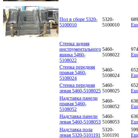
Пол в сборе 5320-
5320-
68
5100010
5100010
Ещ
Стенка задняя
инструментального
5460-
97
ящика 5460-
5108022
Ещ
5108022
Стенка передняя
5460-
65
правая 5460-
5108024
Ещ
5108024
Стенка передняя
5460-
65
левая 5460-5108025
5108025
Ещ
Надставка панели
5460-
63
правая 5460-
5108052
Ещ
5108052
Надставка панели
5460-
63
левая 5460-5108053
5108053
Ещ
Надставка пола
5320-
59
левая 5320-5101191
5101191
Ещ