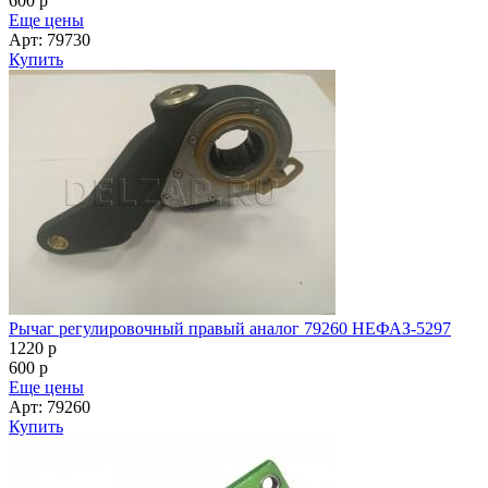
600
p
Еще цены
Арт: 79730
Купить
Рычаг регулировочный правый аналог 79260 НЕФАЗ-5297
1220
p
600
p
Еще цены
Арт: 79260
Купить