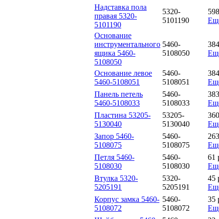
Надставка пола
5320-
59
правая 5320-
5101190
Ещ
5101190
Основание
инструментального
5460-
38
ящика 5460-
5108050
Ещ
5108050
Основание левое
5460-
38
5460-5108051
5108051
Ещ
Панель петель
5460-
38
5460-5108033
5108033
Ещ
Пластина 53205-
53205-
36
5130040
5130040
Ещ
Запор 5460-
5460-
26
5108075
5108075
Ещ
Петля 5460-
5460-
61
5108030
5108030
Ещ
Втулка 5320-
5320-
45
5205191
5205191
Ещ
Корпус замка 5460-
5460-
35
5108072
5108072
Ещ