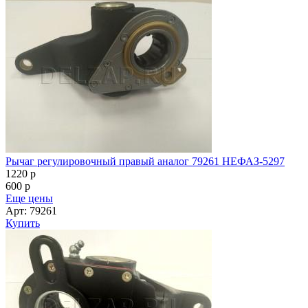
Рычаг регулировочный правый аналог 79261 НЕФАЗ-5297
1220
p
600
p
Еще цены
Арт: 79261
Купить