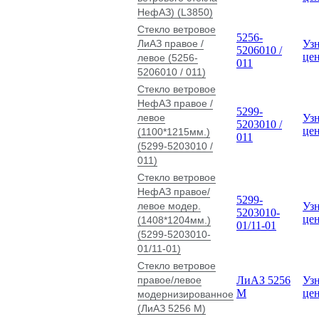
НефАЗ) (L3850)
Стекло ветровое
5256-
ЛиАЗ правое /
Узн
5206010 /
це
левое (5256-
011
5206010 / 011)
Стекло ветровое
НефАЗ правое /
5299-
левое
Узн
5203010 /
це
(1100*1215мм.)
011
(5299-5203010 /
011)
Стекло ветровое
НефАЗ правое/
5299-
левое модер.
Узн
5203010-
це
(1408*1204мм.)
01/11-01
(5299-5203010-
01/11-01)
Стекло ветровое
правое/левое
ЛиАЗ 5256
Узн
М
це
модернизированное
(ЛиАЗ 5256 М)