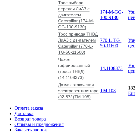
Трос выбора
передач ЛиАЗ с
174-М-GG-
Узн
двигателем
100-9130
це
Caterpillar (174-М-
GG-100-9130)
Трос привода ТНВД
ЛиАЗ с двигателем
770-L-TG-
Узн
50-11600
це
Caterpillar (770-L-
TG-50-11600)
Чехол
гофрированный
Узн
14.1108373
це
(троса ТНВД)
(14.1108373)
Датчик включения
18
ТМ 108
электровентилятора
Ещ
/92-87/ (ТМ 108)
Оплата заказа
Доставка
Возврат товара
Отзывы и предложения
Заказать звонок