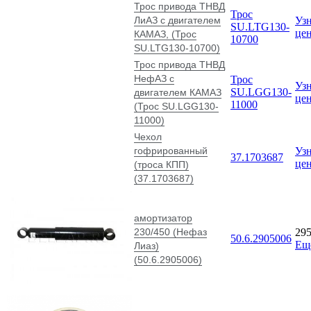
Трос привода ТНВД
Трос
ЛиАЗ с двигателем
Узн
SU.LTG130-
це
КАМАЗ, (Трос
10700
SU.LTG130-10700)
Трос привода ТНВД
НефАЗ с
Трос
Узн
SU.LGG130-
двигателем КАМАЗ
це
11000
(Трос SU.LGG130-
11000)
Чехол
гофрированный
Узн
37.1703687
це
(троса КПП)
(37.1703687)
амортизатор
230/450 (Нефаз
29
50.6.2905006
Ещ
Лиаз)
(50.6.2905006)