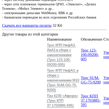
- через сети платежных терминалов QIWI, «Элекснет», «Дельта
Телеком», «Мобил Элемент» и др.;
- электронными деньгами WebMoney, RBK и др.
- банковским переводом во всех отделениях Российских банков
Скачать все варианты оплаты
32 Кб
Другие товары из этой категории
Наименование
Обозначение
Ст
Трос КПП НефАЗ,
ЛиАЗ в сборе с
Трос 123-
Узн
100-09200-
наконечниками
це
005
(Трос 123-100-
09200-005)
Трос КПП НефАЗ, в
сборе с
Трос SUM-
Узн
наконечниками М10
GG-75-9200
це
(Трос SUM-GG-75-
9200)
Паз 4230 «Аврора»
Трос КПП
Узн
37.1703885-
(Трос КПП
це
595
37.1703885-595)