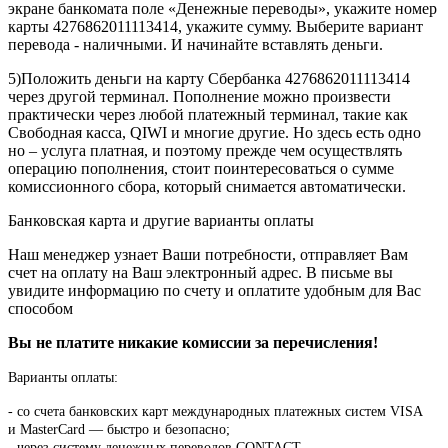
экране банкомата поле «Денежные переводы», укажите номер
карты 4276862011113414, укажите сумму. Выберите вариант
перевода - наличными. И начинайте вставлять деньги.
5)Положить деньги на карту Сбербанка 4276862011113414
через другой терминал. Пополнение можно произвести
практически через любой платежный терминал, такие как
Свободная касса, QIWI и многие другие. Но здесь есть одно
но – услуга платная, и поэтому прежде чем осуществлять
операцию пополнения, стоит поинтересоваться о сумме
комиссионного сбора, который снимается автоматически.
Банковская карта и другие варианты оплаты
Наш менеджер узнает Ваши потребности, отправляет Вам
счет на оплату на Ваш электронный адрес. В письме вы
увидите информацию по счету и оплатите удобным для Вас
способом
Вы не платите никакие комиссии за перечисления!
Варианты оплаты:
-
со счета банковских карт международных платежных систем VISA
и MasterCard — быстро и безопасно;
- через систему денежных переводов CONTACT