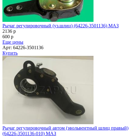
Рычаг регулировочный (уз.шлиц) (64226-3501136) МАЗ
2136
p
600
p
Еще цены
Арт: 64226-3501136
Купить
Рычаг регулировочный автом (эвольвентный шлиц правый)
(64226-3501136-010) МАЗ