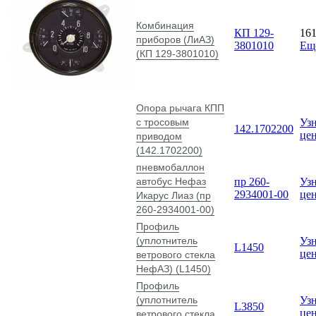
Комбинация
КП 129-
16
приборов (ЛиАЗ)
3801010
Ещ
(КП 129-3801010)
Опора рычага КПП
с тросовым
Узн
142.1702200
це
приводом
(142.1702200)
пневмобаллон
автобус Нефаз
пр 260-
Узн
2934001-00
це
Икарус Лиаз (пр
260-2934001-00)
Профиль
(уплотнитель
Узн
L1450
це
ветрового стекла
НефАЗ) (L1450)
Профиль
(уплотнитель
Узн
L3850
це
ветрового стекла