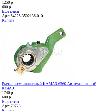
1250
p
600
p
Еще цены
Арт: 64226-3502136-010
Купить
Рычаг регулировочный КАМАЗ-6560 Автомат. правый
КамАЗ
1740
p
600
p
Еще цены
Арт: 79728
Купить