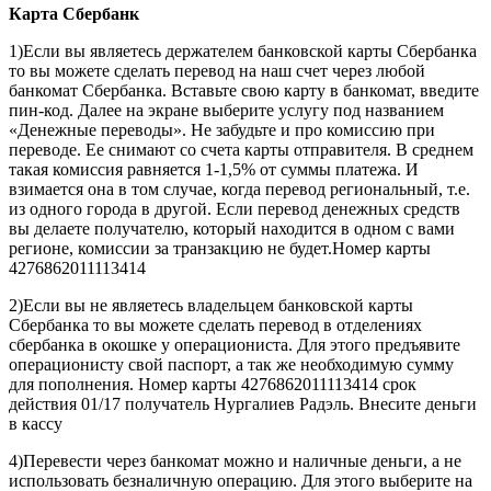
Карта
Сбербанк
1)Если вы являетесь держателем банковской карты Сбербанка
то вы можете сделать перевод на наш счет через любой
банкомат Сбербанка. Вставьте свою карту в банкомат, введите
пин-код. Далее на экране выберите услугу под названием
«Денежные переводы». Не забудьте и про комиссию при
переводе. Ее снимают со счета карты отправителя. В среднем
такая комиссия равняется 1-1,5% от суммы платежа. И
взимается она в том случае, когда перевод региональный, т.е.
из одного города в другой. Если перевод денежных средств
вы делаете получателю, который находится в одном с вами
регионе, комиссии за транзакцию не будет.Номер карты
4276862011113414
2)Если вы не являетесь владельцем банковской карты
Сбербанка то вы можете сделать перевод в отделениях
сбербанка в окошке у операциониста. Для этого предъявите
операционисту свой паспорт, а так же необходимую сумму
для пополнения. Номер карты 4276862011113414 срок
действия 01/17 получатель Нургалиев Радэль. Внесите деньги
в кассу
4)Перевести через банкомат можно и наличные деньги, а не
использовать безналичную операцию. Для этого выберите на