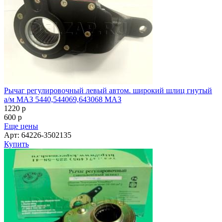
Рычаг регулировочный левый автом. широкий шлиц гнутый
а/м МАЗ 5440,544069,643068 МАЗ
1220
p
600
p
Еще цены
Арт: 64226-3502135
Купить