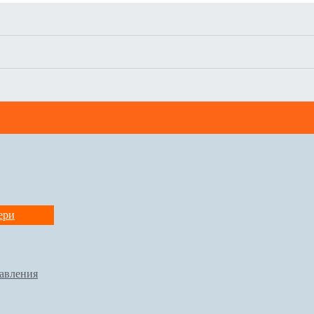
ери
авления