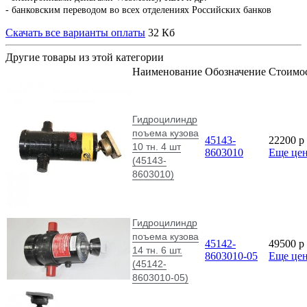
- банковским переводом во всех отделениях Российских банков
Скачать все варианты оплаты
32 Кб
Другие товары из этой категории
Наименование
Обозначение
Стоимо
Гидроцилиндр
поъема кузова
45143-
22200
p
10 тн. 4 шт
8603010
Еще це
(45143-
8603010)
Гидроцилиндр
поъема кузова
45142-
49500
p
14 тн. 6 шт.
8603010-05
Еще це
(45142-
8603010-05)