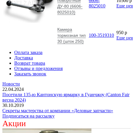
поворотный
6606-
10500
p
8025010
Еще це
ДУ-80 (6606-
8025010)
Камера
950
p
100-3519310
тормозная тип
Еще це
30 (шток 250)
Оплата заказа
Доставка
Возврат товара
Отзывы и предложения
Заказать звонок
Новости
22.04.2024
Посетили 135-ю Кантонскую ярмарку в Гуанчжоу (Canton Fair
весна 2024)
30.10.2019
Секреты мастерства от компании «Деловые запчасти»
Подписаться на рассылку
Акции