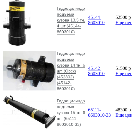
Гидроцилиндр
подъема
45144-
52500
p
кузова 13,5 тн.
8603010
Еще це
4 шт (45144-
8603010)
Гидроцилиндр
подъема
кузова 14 тн. 6
45142-
51500
p
шт. (Орск)
8603010
Еще це
(452802)
(45142-
8603010)
Гидроцилиндр
подъема
65111-
48300
p
кузова 15 тн. 6
8603010-33
Еще це
шт. (65111-
8603010-33)