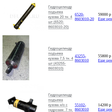
Гидроцилиндр
подъема
6520-
59000
p
кузова 20 тн. 4
8603010-20
Еще це
шт (6520-
8603010-20)
Гидроцилиндр
подъема
43255-
55800
p
кузова 7,5 тн. 4
8603010
Еще це
шт (43255-
8603010)
Гидроцилиндр
подъема
кузова н/о с
55102-
14200
p
8603010
Еще це
гидрозам. 7 тн.