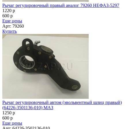
Рычаг регулировочный правый аналог 79260 НЕФАЗ-5297
1220
p
600
p
Еще цены
Арт: 79260
Купить
Рычаг регулировочный автом (эвольвентный шлиц правый)
(64226-3501136-010) МАЗ
1250
p
600
p
Еще цены
Арт: 64226-3502136-010