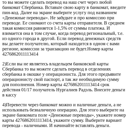
то вы можете сделать перевод на наш счет через любой
банкомат Сбербанка. Вставьте свою карту в банкомат, введите
пин-код. Далее на экране выберите услугу под названием
«Денежные переводы». Не забудьте и про комиссию при
переводе. Ее снимают со счета карты отправителя. В среднем
такая комиссия равняется 1-1,5% от суммы платежа. И
взимается она в том случае, когда перевод региональный, т.е.
из одного города в другой. Если перевод денежных средств
вы делаете получателю, который находится в одном с вами
регионе, комиссии за транзакцию не будет.Номер карты
4276862011113414
2)Если вы не являетесь владельцем банковской карты
Сбербанка то вы можете сделать перевод в отделениях
сбербанка в окошке у операциониста. Для этого предъявите
операционисту свой паспорт, а так же необходимую сумму
для пополнения. Номер карты 4276862011113414 срок
действия 01/17 получатель Нургалиев Радэль. Внесите деньги
в кассу
4)Перевести через банкомат можно и наличные деньги, а не
использовать безналичную операцию. Для этого выберите на
экране банкомата поле «Денежные переводы», укажите номер
карты 4276862011113414, укажите сумму. Выберите вариант
перевода - наличными. И начинайте вставлять деньги.