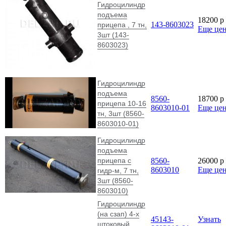
Гидроцилиндр
подъема
18200
p
143-8603023
прицепа , 7 тн,
Еще це
3шт (143-
8603023)
Гидроцилиндр
подъема
8560-
18700
p
прицепа 10-16
8603010-01
Еще це
тн, 3шт (8560-
8603010-01)
Гидроцилиндр
подъема
прицепа с
8560-
26000
p
8603010
Еще це
гидр-м, 7 тн,
3шт (8560-
8603010)
Гидроцилиндр
(на сзап) 4-х
45143-
Узнать
штоковый