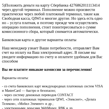
5)Положить деньги на карту Сбербанка 4276862011113414
через другой терминал. Пополнение можно произвести
практически через любой платежный терминал, такие как
Свободная касса, QIWI и многие другие. Но здесь есть одно
но – услуга платная, и поэтому прежде чем осуществлять
операцию пополнения, стоит поинтересоваться о сумме
комиссионного сбора, который снимается автоматически.
Банковская карта и другие варианты оплаты
Наш менеджер узнает Ваши потребности, отправляет Вам
счет на оплату на Ваш электронный адрес. В письме вы
увидите информацию по счету и оплатите удобным для Вас
способом
Вы не платите никакие комиссии за перечисления!
Варианты оплаты:
-
со счета банковских карт международных платежных систем VISA
и MasterCard — быстро и безопасно;
- через систему денежных переводов CONTACT
- через сети платежных терминалов QIWI, «Элекснет», «Дельта
Телеком», «Мобил Элемент» и др.;
- электронными деньгами WebMoney, RBK и др.