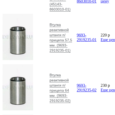
8603010-01
цену
(45143-
8603010-01)
Втулка
реактивной
штанги п/
9693-
220
p
2919235-01
Еще це
прицепа 57,5
мм. (9693-
2919235-01)
Втулка
реактивной
штанги п/
9693-
230
p
2919235-02
Еще це
прицепа 64
мм. (9693-
2919235-02)