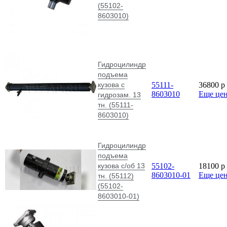
(55102-
8603010)
Гидроцилиндр
подъема
кузова с
55111-
36800
p
8603010
Еще це
гидрозам. 13
тн. (55111-
8603010)
Гидроцилиндр
подъема
кузова с/об 13
55102-
18100
p
8603010-01
Еще це
тн. (55112)
(55102-
8603010-01)