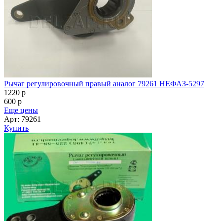
Рычаг регулировочный правый аналог 79261 НЕФАЗ-5297
1220
p
600
p
Еще цены
Арт: 79261
Купить