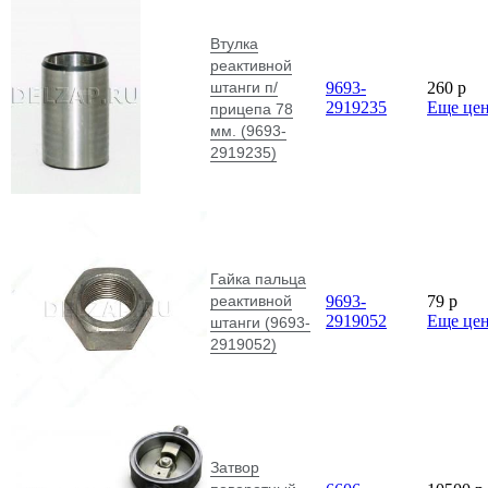
Втулка
реактивной
штанги п/
9693-
260
p
2919235
Еще це
прицепа 78
мм. (9693-
2919235)
Гайка пальца
реактивной
9693-
79
p
2919052
Еще це
штанги (9693-
2919052)
Затвор