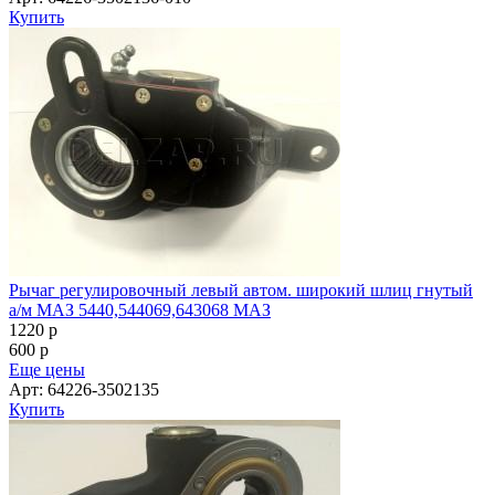
Купить
Рычаг регулировочный левый автом. широкий шлиц гнутый
а/м МАЗ 5440,544069,643068 МАЗ
1220
p
600
p
Еще цены
Арт: 64226-3502135
Купить