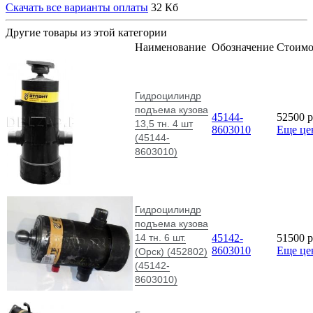
Скачать все варианты оплаты
32 Кб
Другие товары из этой категории
Наименование
Обозначение
Стоимо
Гидроцилиндр
подъема кузова
45144-
52500
p
13,5 тн. 4 шт
8603010
Еще це
(45144-
8603010)
Гидроцилиндр
подъема кузова
14 тн. 6 шт.
45142-
51500
p
8603010
Еще це
(Орск) (452802)
(45142-
8603010)