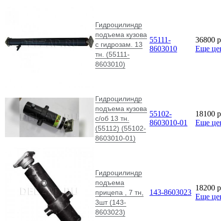
Гидроцилиндр
подъема кузова
55111-
36800
p
с гидрозам. 13
8603010
Еще це
тн. (55111-
8603010)
Гидроцилиндр
подъема кузова
55102-
18100
p
с/об 13 тн.
8603010-01
Еще це
(55112) (55102-
8603010-01)
Гидроцилиндр
подъема
18200
p
143-8603023
прицепа , 7 тн,
Еще це
3шт (143-
8603023)