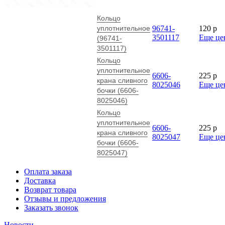
Кольцо
уплотнительное
96741-
120
p
3501117
Еще це
(96741-
3501117)
Кольцо
уплотнительное
6606-
225
p
крана сливного
8025046
Еще це
бочки (6606-
8025046)
Кольцо
уплотнительное
6606-
225
p
крана сливного
8025047
Еще це
бочки (6606-
8025047)
Оплата заказа
Доставка
Возврат товара
Отзывы и предложения
Заказать звонок
Новости