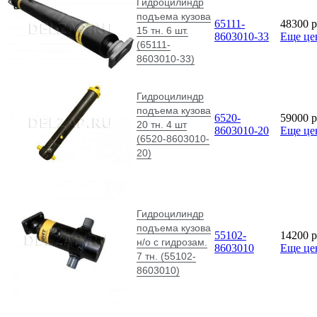
Гидроцилиндр
подъема кузова
65111-
48300
p
15 тн. 6 шт.
8603010-33
Еще це
(65111-
8603010-33)
Гидроцилиндр
подъема кузова
6520-
59000
p
20 тн. 4 шт
8603010-20
Еще це
(6520-8603010-
20)
Гидроцилиндр
подъема кузова
55102-
14200
p
н/о с гидрозам.
8603010
Еще це
7 тн. (55102-
8603010)