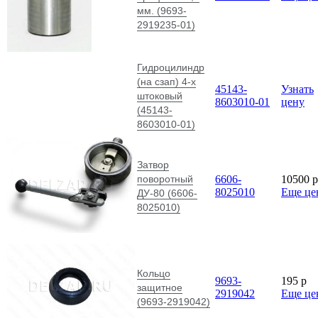
мм. (9693-
2919235-01)
Гидроцилиндр
(на сзап) 4-х
45143-
Узнать
штоковый
8603010-01
цену
(45143-
8603010-01)
Затвор
поворотный
6606-
10500
p
8025010
Еще це
ДУ-80 (6606-
8025010)
Кольцо
9693-
195
p
защитное
2919042
Еще це
(9693-2919042)