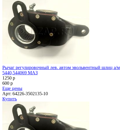
Рычаг регулировочный лев. автом эвольвентный шлиц а/м
5440,544069 МАЗ
1250
p
600
p
Еще цены
Арт: 64226-3502135-10
Купить