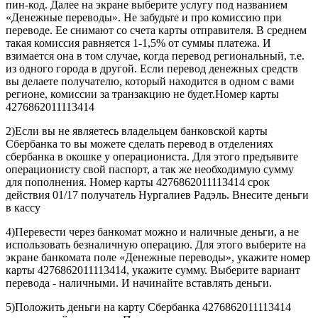
пин-код. Далее на экране выберите услугу под названием
«Денежные переводы». Не забудьте и про комиссию при
переводе. Ее снимают со счета карты отправителя. В среднем
такая комиссия равняется 1-1,5% от суммы платежа. И
взимается она в том случае, когда перевод региональный, т.е.
из одного города в другой. Если перевод денежных средств
вы делаете получателю, который находится в одном с вами
регионе, комиссии за транзакцию не будет.Номер карты
4276862011113414
2)Если вы не являетесь владельцем банковской карты
Сбербанка то вы можете сделать перевод в отделениях
сбербанка в окошке у операциониста. Для этого предъявите
операционисту свой паспорт, а так же необходимую сумму
для пополнения. Номер карты 4276862011113414 срок
действия 01/17 получатель Нургалиев Радэль. Внесите деньги
в кассу
4)Перевести через банкомат можно и наличные деньги, а не
использовать безналичную операцию. Для этого выберите на
экране банкомата поле «Денежные переводы», укажите номер
карты 4276862011113414, укажите сумму. Выберите вариант
перевода - наличными. И начинайте вставлять деньги.
5)Положить деньги на карту Сбербанка 4276862011113414