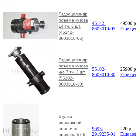
Гидроцилиндр
поъема кузова
45142-
49500
p
14 тн. 6 шт.
8603010-05
Еще це
(45142-
8603010-05)
Гидроцилиндр
поъема кузова
55102-
25900
p
н/о 7 тн. 3 шт.
8603010-30
Еще це
(55102-
8603010-30)
Втулка
реактивной
штанги п/
9693-
220
p
2919235-01
Еще це
прицепа 57,5