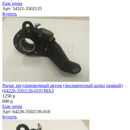
Еще цены
Арт: 54321-3502135
Купить
Рычаг регулировочный автом (эвольвентный шлиц правый)
(64226-3501136-010) МАЗ
1250
p
600
p
Еще цены
Арт: 64226-3502136-010
Купить