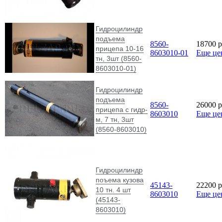
Гидроцилиндр
подъема
8560-
18700
p
прицепа 10-16
8603010-01
Еще це
тн, 3шт (8560-
8603010-01)
Гидроцилиндр
подъема
8560-
26000
p
прицепа с гидр-
8603010
Еще це
м, 7 тн, 3шт
(8560-8603010)
Гидроцилиндр
поъема кузова
45143-
22200
p
10 тн. 4 шт
8603010
Еще це
(45143-
8603010)