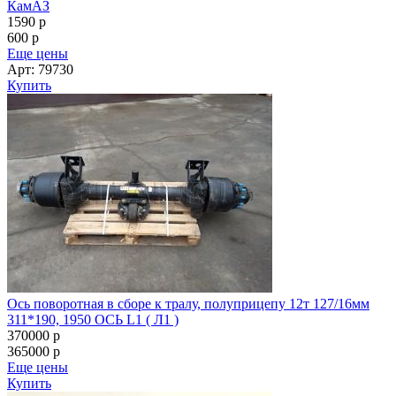
КамАЗ
1590
p
600
p
Еще цены
Арт: 79730
Купить
Ось поворотная в сборе к тралу, полуприцепу 12т 127/16мм
311*190, 1950 ОСЬ L1 ( Л1 )
370000
p
365000
p
Еще цены
Купить