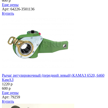
600
p
Еще цены
Арт: 64226-3501136
Купить
Рычаг регулировочный (передний левый) КАМАЗ 6520, 6460
КамАЗ
1220
p
600
p
Еще цены
Арт: 79259
Купить