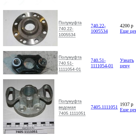
Полумуфта
740.22-
4200
p
740.22-
1005534
Еще це
1005534
Полумуфта
740.51-
Узнать
740.51-
1111054-01
цену
1111054-01
Полумуфта
1937
p
7405.1111051
ведомая
Еще це
7405.1111051