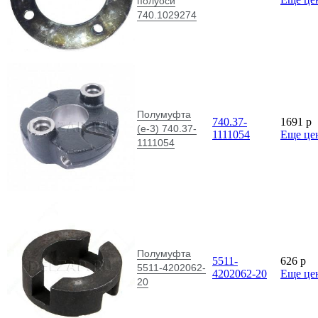
полуоси
740.1029274
Полумуфта
740.37-
1691
p
(е-3) 740.37-
1111054
Еще це
1111054
Полумуфта
5511-
626
p
5511-4202062-
4202062-20
Еще це
20