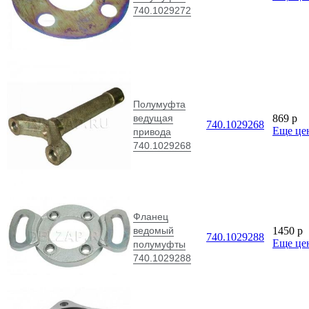
740.1029272
Полумуфта
ведущая
869
p
740.1029268
Еще це
привода
740.1029268
Фланец
ведомый
1450
p
740.1029288
Еще це
полумуфты
740.1029288