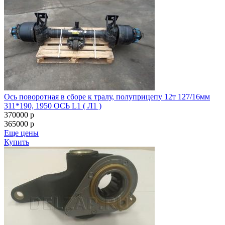
Ось поворотная в сборе к тралу, полуприцепу 12т 127/16мм
311*190, 1950 ОСЬ L1 ( Л1 )
370000
p
365000
p
Еще цены
Купить