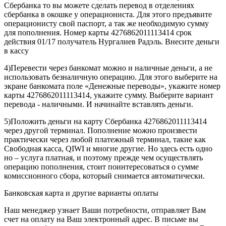
Сбербанка то вы можете сделать перевод в отделениях
сбербанка в окошке у операциониста. Для этого предъявите
операционисту свой паспорт, а так же необходимую сумму
для пополнения. Номер карты 4276862011113414 срок
действия 01/17 получатель Нургалиев Радэль. Внесите деньги
в кассу
4)Перевести через банкомат можно и наличные деньги, а не
использовать безналичную операцию. Для этого выберите на
экране банкомата поле «Денежные переводы», укажите номер
карты 4276862011113414, укажите сумму. Выберите вариант
перевода - наличными. И начинайте вставлять деньги.
5)Положить деньги на карту Сбербанка 4276862011113414
через другой терминал. Пополнение можно произвести
практически через любой платежный терминал, такие как
Свободная касса, QIWI и многие другие. Но здесь есть одно
но – услуга платная, и поэтому прежде чем осуществлять
операцию пополнения, стоит поинтересоваться о сумме
комиссионного сбора, который снимается автоматически.
Банковская карта и другие варианты оплаты
Наш менеджер узнает Ваши потребности, отправляет Вам
счет на оплату на Ваш электронный адрес. В письме вы