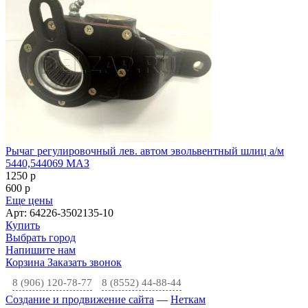
Рычаг регулировочный лев. автом эвольвентный шлиц а/м
5440,544069 МАЗ
1250
p
600
p
Еще цены
Арт: 64226-3502135-10
Купить
Выбрать город
Напишите нам
Корзина
Заказать звонок
8 (906) 120-78-77
8 (8552) 44-88-44
Создание и продвижение сайта
—
Неткам