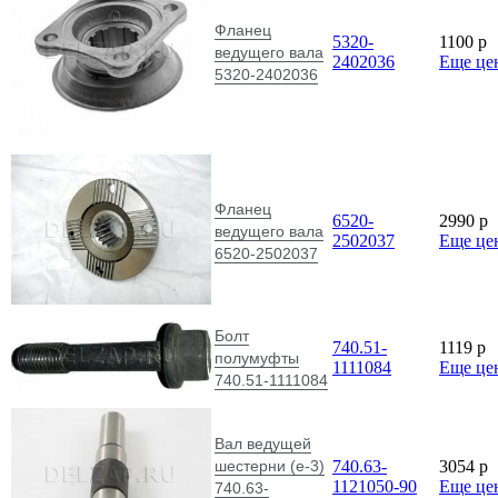
Фланец
5320-
1100
p
ведущего вала
2402036
Еще це
5320-2402036
Фланец
6520-
2990
p
ведущего вала
2502037
Еще це
6520-2502037
Болт
740.51-
1119
p
полумуфты
1111084
Еще це
740.51-1111084
Вал ведущей
шестерни (е-3)
740.63-
3054
p
1121050-90
Еще це
740.63-