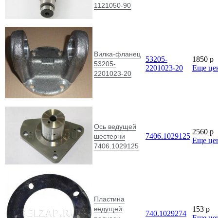
1121050-90
Вилка-фланец
53205-
1850
p
53205-
2201023-20
Еще це
2201023-20
Ось ведущей
2560
p
7406.1029125
шестерни
Еще це
7406.1029125
Пластина
ведущей
153
p
740.1029274
Еще це