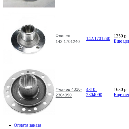
Фланец
1350
p
142.1701240
Еще це
142.1701240
Фланец 4310-
4310-
1630
p
2304090
Еще це
2304090
Оплата заказа