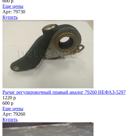
600
p
Еще цены
Арт: 79730
Купить
Рычаг регулировочный правый аналог 79260 НЕФАЗ-5297
1220
p
600
p
Еще цены
Арт: 79260
Купить