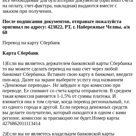
Все необходимые для бухгалтерии документы (оригинал счета
на оплату, счет-фактура, накладная) выдаются вместе с
заказом при получении.
После подписания документов, отправьте пожалуйста
оригинал по адресу: 423822, РТ, г. Набережные Челны, а/я
68
Перевод на карту Сбербанк
Карта
Сбербанк
1)Если вы являетесь держателем банковской карты Сбербанка
то вы можете сделать перевод на наш счет через любой
банкомат Сбербанка. Вставьте свою карту в банкомат, введите
пин-код. Далее на экране выберите услугу под названием
«Денежные переводы». Не забудьте и про комиссию при
переводе. Ее снимают со счета карты отправителя. В среднем
такая комиссия равняется 1-1,5% от суммы платежа. И
взимается она в том случае, когда перевод региональный, т.е.
из одного города в другой. Если перевод денежных средств
вы делаете получателю, который находится в одном с вами
регионе, комиссии за транзакцию не будет.Номер карты
4276862011113414
2)Если вы не являетесь владельцем банковской карты