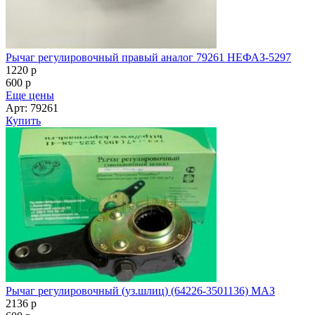
Рычаг регулировочный правый аналог 79261 НЕФАЗ-5297
1220
p
600
p
Еще цены
Арт: 79261
Купить
Рычаг регулировочный (уз.шлиц) (64226-3501136) МАЗ
2136
p