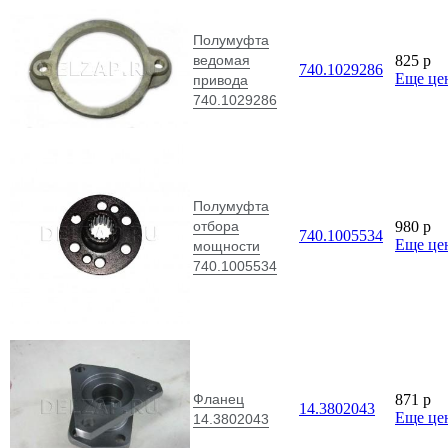
Полумуфта
ведомая
825
p
740.1029286
Еще це
привода
740.1029286
Полумуфта
отбора
980
p
740.1005534
Еще це
мощности
740.1005534
Фланец
871
p
14.3802043
Еще це
14.3802043