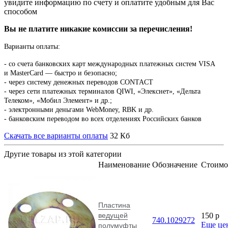
увидите информацию по счету и оплатите удобным для Вас
способом
Вы не платите никакие комиссии за перечисления!
Варианты оплаты:
-
со счета банковских карт международных платежных систем VISA
и MasterCard — быстро и безопасно;
- через систему денежных переводов CONTACT
- через сети платежных терминалов QIWI, «Элекснет», «Дельта
Телеком», «Мобил Элемент» и др.;
- электронными деньгами WebMoney, RBK и др.
- банковским переводом во всех отделениях Российских банков
Скачать все варианты оплаты
32 Кб
Другие товары из этой категории
Наименование
Обозначение
Стоимо
Пластина
ведущей
150
p
740.1029272
Еще це
полумуфты