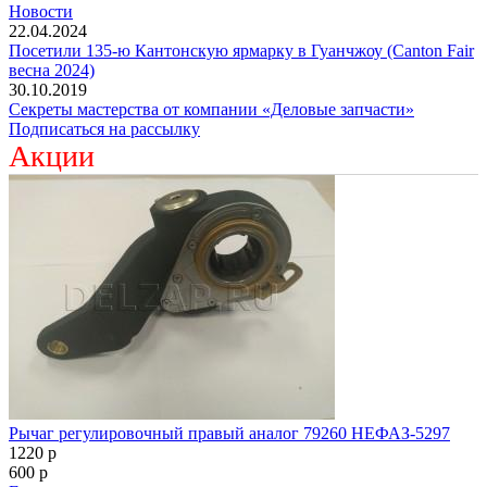
Новости
22.04.2024
Посетили 135-ю Кантонскую ярмарку в Гуанчжоу (Canton Fair
весна 2024)
30.10.2019
Секреты мастерства от компании «Деловые запчасти»
Подписаться на рассылку
Акции
Рычаг регулировочный правый аналог 79260 НЕФАЗ-5297
1220
p
600
p