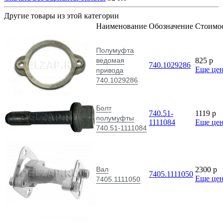
Другие товары из этой категории
Наименование
Обозначение
Стоимо
Полумуфта
ведомая
825
p
740.1029286
Еще це
привода
740.1029286
Болт
740.51-
1119
p
полумуфты
1111084
Еще це
740.51-1111084
Вал
2300
p
7405.1111050
Еще це
7405.1111050