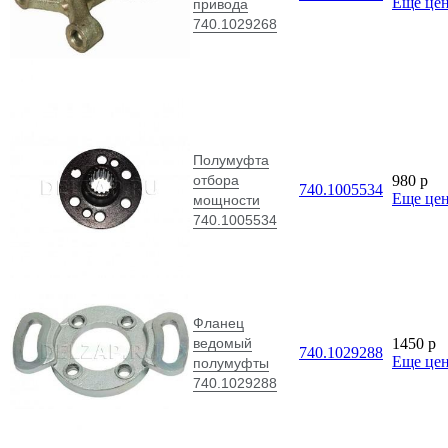
Еще це
привода
740.1029268
Полумуфта
отбора
980
p
740.1005534
Еще це
мощности
740.1005534
Фланец
ведомый
1450
p
740.1029288
Еще це
полумуфты
740.1029288