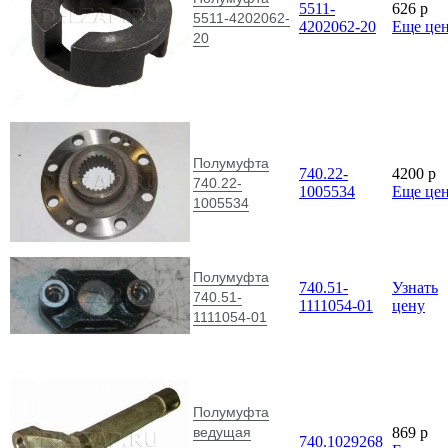
5511-
626
p
5511-4202062-
4202062-20
Еще це
20
Полумуфта
740.22-
4200
p
740.22-
1005534
Еще це
1005534
Полумуфта
740.51-
Узнать
740.51-
1111054-01
цену
1111054-01
Полумуфта
ведущая
869
p
740.1029268