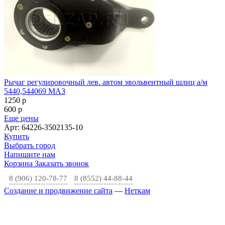
Рычаг регулировочный лев. автом эвольвентный шлиц а/м
5440,544069 МАЗ
1250
p
600
p
Еще цены
Арт: 64226-3502135-10
Купить
Выбрать город
Напишите нам
Корзина
Заказать звонок
8 (906) 120-78-77
8 (8552) 44-88-44
Создание и продвижение сайта
—
Неткам