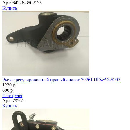
Арт: 64226-3502135
Купить
Рычаг регулировочный правый аналог 79261 НЕФАЗ-5297
1220
p
600
p
Еще цены
Арт: 79261
Купить