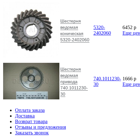
Шестерня
ведомая
5320-
6452
p
2402060
Еще це
коническая
5320-2402060
Шестерня
ведомая
740.1011230-
1666
p
привода
30
Еще це
740.1011230-
30
Оплата заказа
Доставка
Возврат товара
Отзывы и предложения
Заказать звонок