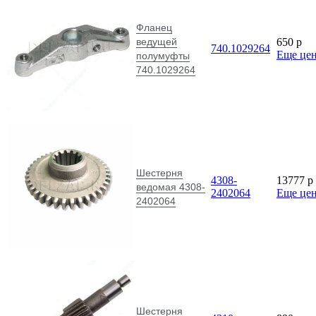
Фланец
ведущей
650
p
740.1029264
Еще це
полумуфты
740.1029264
Шестерня
4308-
13777
p
ведомая 4308-
2402064
Еще це
2402064
Шестерня