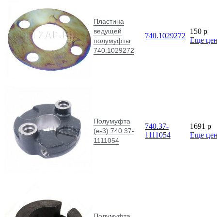
Пластина
ведущей
150
p
740.1029272
Еще це
полумуфты
740.1029272
Полумуфта
740.37-
1691
p
(е-3) 740.37-
1111054
Еще це
1111054
Полумуфта