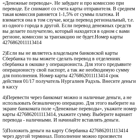
«Денежные переводы». Не забудьте и про комиссию при
переводе. Ее снимают со счета карты отправителя. В среднем
такая комиссия равняется 1-1,5% от суммы платежа. И
взимается она в том случае, когда перевод региональный, т.е.
из одного города в другой. Если перевод денежных средств
вы делаете получателю, который находится в одном с вами
регионе, комиссии за транзакцию не будет.Номер карты
4276862011113414
2)Если вы не являетесь владельцем банковской карты
Сбербанка то вы можете сделать перевод в отделениях
сбербанка в окошке у операциониста. Для этого предъявите
операционисту свой паспорт, а так же необходимую сумму
для пополнения. Номер карты 4276862011113414 срок
действия 01/17 получатель Нургалиев Радэль. Внесите деньги
в кассу
4)Перевести через банкомат можно и наличные деньги, а не
использовать безналичную операцию. Для этого выберите на
экране банкомата поле «Денежные переводы», укажите номер
карты 4276862011113414, укажите сумму. Выберите вариант
перевода - наличными. И начинайте вставлять деньги.
5)Положить деньги на карту Сбербанка 4276862011113414
через другой терминал. Пополнение можно произвести