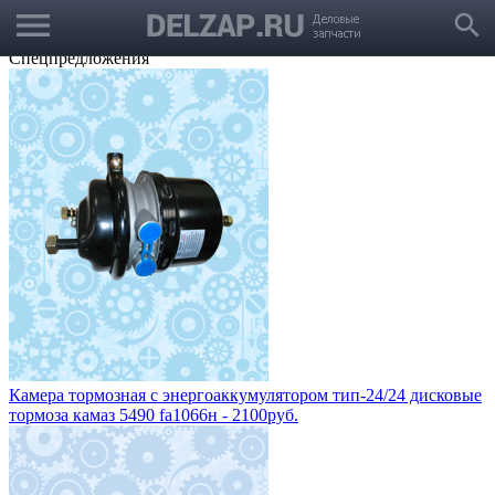
menu
Выбрать город
search
Корзина
Заказать звонок
Спецпредложения
Камера тормозная с энергоаккумулятором тип-24/24 дисковые
тормоза камаз 5490 fa1066н - 2100руб.