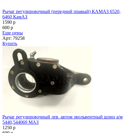
Рычаг регулировочный (передний правый) КАМАЗ 6520,
6460 КамАЗ
1590
p
600
p
Еще цены
Арт: 79258
Купить
Рычаг регулировочный лев. автом эвольвентный шлиц а/м
5440,544069 МАЗ
1250
p
600
p