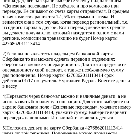
пин-код. Далее на экране выберите услугу под названием
«Денежные переводы». Не забудьте и про комиссию при
переводе. Ее снимают со счета карты отправителя. В среднем
такая комиссия равняется 1-1,5% от суммы платежа. И
взимается она в том случае, когда перевод региональный, т.е.
из одного города в другой. Если перевод денежных средств
вы делаете получателю, который находится в одном с вами
регионе, комиссии за транзакцию не будет.Номер карты
4276862011113414
2)Если вы не являетесь владельцем банковской карты
Сбербанка то вы можете сделать перевод в отделениях
сбербанка в окошке у операциониста. Для этого предъявите
операционисту свой паспорт, а так же необходимую сумму
для пополнения. Номер карты 4276862011113414 срок
действия 01/17 получатель Нургалиев Радэль. Внесите деньги
в кассу
4)Перевести через банкомат можно и наличные деньги, а не
использовать безналичную операцию. Для этого выберите на
экране банкомата поле «Денежные переводы», укажите номер
карты 4276862011113414, укажите сумму. Выберите вариант
перевода - наличными. И начинайте вставлять деньги.
5)Положить деньги на карту Сбербанка 4276862011113414
через другой терминал. Пополнение можно произвести