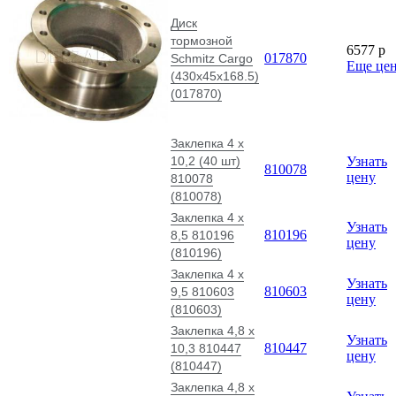
Диск
тормозной
6577
p
017870
Schmitz Cargo
Еще це
(430х45х168.5)
(017870)
Заклепка 4 x
10,2 (40 шт)
Узнать
810078
цену
810078
(810078)
Заклепка 4 x
Узнать
810196
8,5 810196
цену
(810196)
Заклепка 4 x
Узнать
810603
9,5 810603
цену
(810603)
Заклепка 4,8 x
Узнать
810447
10,3 810447
цену
(810447)
Заклепка 4,8 x