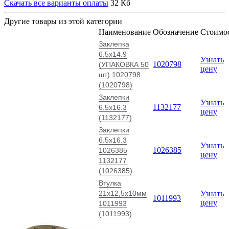
Скачать все варианты оплаты
32 Кб
Другие товары из этой категории
Наименование
Обозначение
Стоимо
Заклепка
6.5х14.9
Узнать
1020798
(УПАКОВКА 50
цену
шт) 1020798
(1020798)
Заклепки
Узнать
1132177
6.5х16.3
цену
(1132177)
Заклепки
6.5х16.3
Узнать
1026385
1026385
цену
1132177
(1026385)
Втулка
21х12,5х10мм
Узнать
1011993
цену
1011993
(1011993)