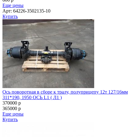
Еще цены
Арт: 64226-3502135-10
Купить
Ось поворотная в сборе к тралу, полуприцепу 12т 127/16мм
311*190, 1950 ОСЬ L1 ( Л1 )
370000
p
365000
p
Еще цены
Купить