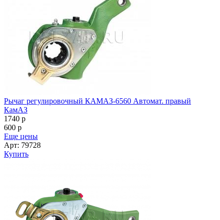
Рычаг регулировочный КАМАЗ-6560 Автомат. правый
КамАЗ
1740
p
600
p
Еще цены
Арт: 79728
Купить