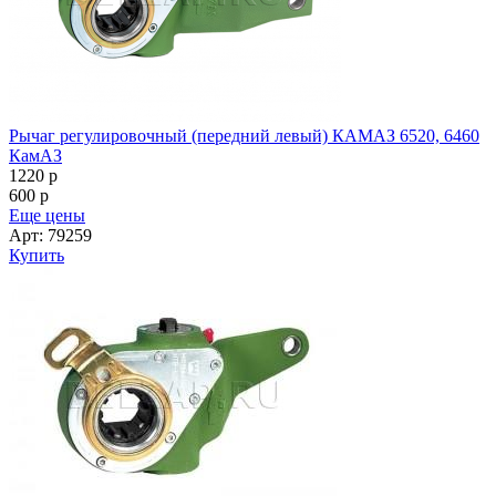
Рычаг регулировочный (передний левый) КАМАЗ 6520, 6460
КамАЗ
1220
p
600
p
Еще цены
Арт: 79259
Купить