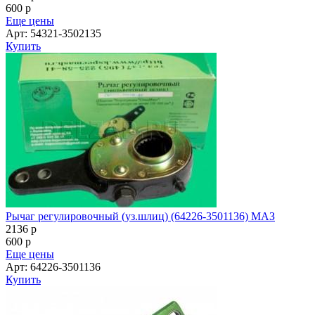
600
p
Еще цены
Арт: 54321-3502135
Купить
Рычаг регулировочный (уз.шлиц) (64226-3501136) МАЗ
2136
p
600
p
Еще цены
Арт: 64226-3501136
Купить