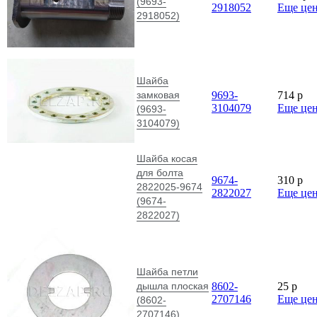
(9693-
2918052
Еще це
2918052)
Шайба
замковая
9693-
714
p
3104079
Еще це
(9693-
3104079)
Шайба косая
для болта
9674-
310
p
2822025-9674
2822027
Еще це
(9674-
2822027)
Шайба петли
дышла плоская
8602-
25
p
2707146
Еще це
(8602-
2707146)