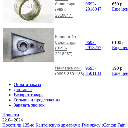
балансира
9693-
650
p
2918047
Еще це
(9693-
2918047)
Кронштейн
балансира
9693-
6100
p
2918257
Еще це
(9693-
2918257)
Накладка оси
9693-
190
p
3501133
Еще це
(9693-3501133)
Оплата заказа
Доставка
Возврат товара
Отзывы и предложения
Заказать звонок
Новости
22.04.2024
Посетили 135-ю Кантонскую ярмарку в Гуанчжоу (Canton Fair