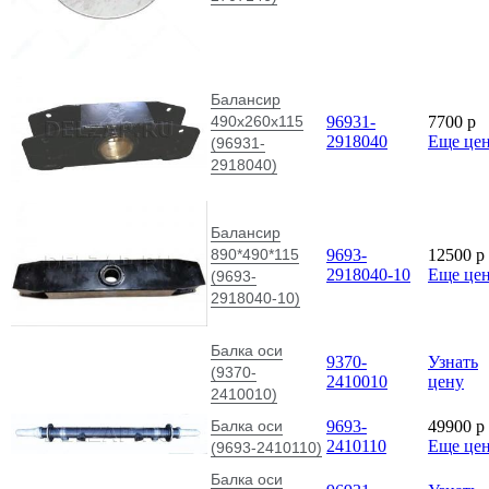
Балансир
490х260х115
96931-
7700
p
2918040
Еще це
(96931-
2918040)
Балансир
890*490*115
9693-
12500
p
2918040-10
Еще це
(9693-
2918040-10)
Балка оси
9370-
Узнать
(9370-
2410010
цену
2410010)
Балка оси
9693-
49900
p
2410110
Еще це
(9693-2410110)
Балка оси