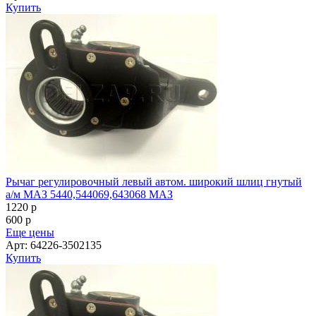
Купить
Рычаг регулировочный левый автом. широкий шлиц гнутый
а/м МАЗ 5440,544069,643068 МАЗ
1220
p
600
p
Еще цены
Арт: 64226-3502135
Купить