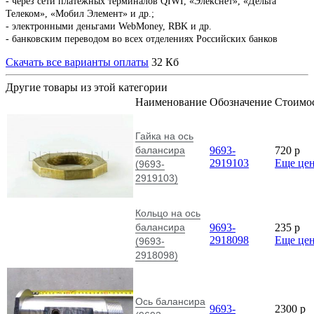
- через сети платежных терминалов QIWI, «Элекснет», «Дельта
Телеком», «Мобил Элемент» и др.;
- электронными деньгами WebMoney, RBK и др.
- банковским переводом во всех отделениях Российских банков
Скачать все варианты оплаты
32 Кб
Другие товары из этой категории
Наименование
Обозначение
Стоимо
Гайка на ось
балансира
9693-
720
p
2919103
Еще це
(9693-
2919103)
Кольцо на ось
балансира
9693-
235
p
2918098
Еще це
(9693-
2918098)
Ось балансира
9693-
2300
p