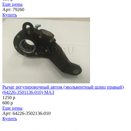
Еще цены
Арт: 79260
Купить
Рычаг регулировочный автом (эвольвентный шлиц правый)
(64226-3501136-010) МАЗ
1250
p
600
p
Еще цены
Арт: 64226-3502136-010
Купить