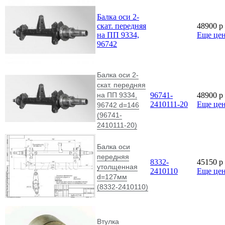
Балка оси 2-
скат. передняя
48900
p
на ПП 9334,
Еще це
96742
Балка оси 2-
скат. передняя
на ПП 9334,
96741-
48900
p
2410111-20
Еще це
96742 d=146
(96741-
2410111-20)
Балка оси
передняя
8332-
45150
p
утолщенная
2410110
Еще це
d=127мм
(8332-2410110)
Втулка