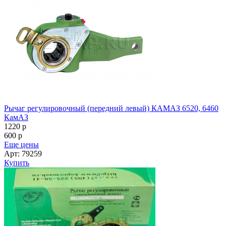
Рычаг регулировочный (передний левый) КАМАЗ 6520, 6460
КамАЗ
1220
p
600
p
Еще цены
Арт: 79259
Купить