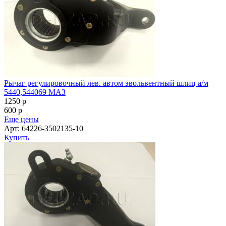
Рычаг регулировочный лев. автом эвольвентный шлиц а/м
5440,544069 МАЗ
1250
p
600
p
Еще цены
Арт: 64226-3502135-10
Купить