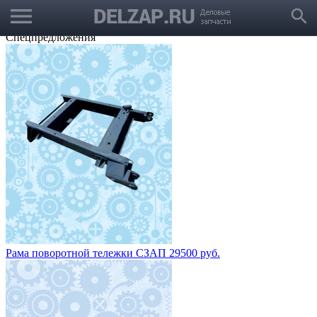
menu
Выбрать город
search
Корзина
Заказать звонок
Спецпредложения
Рама поворотной тележки СЗАП 29500 руб.