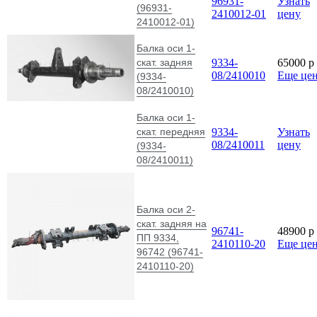
96931-
Узнать
(96931-
2410012-01
цену
2410012-01)
Балка оси 1-
скат. задняя
9334-
65000
p
08/2410010
Еще це
(9334-
08/2410010)
Балка оси 1-
скат. передняя
9334-
Узнать
08/2410011
цену
(9334-
08/2410011)
Балка оси 2-
скат. задняя на
96741-
48900
p
ПП 9334,
2410110-20
Еще це
96742 (96741-
2410110-20)