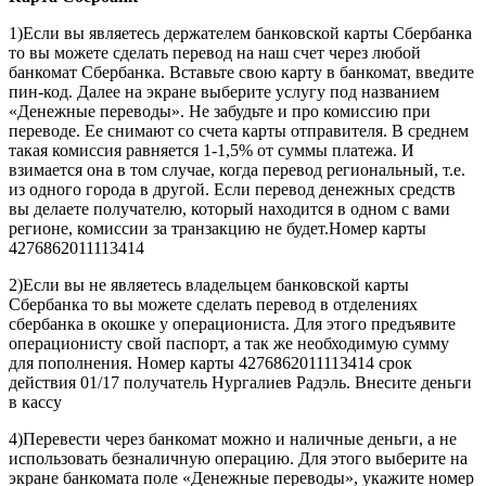
1)Если вы являетесь держателем банковской карты Сбербанка
то вы можете сделать перевод на наш счет через любой
банкомат Сбербанка. Вставьте свою карту в банкомат, введите
пин-код. Далее на экране выберите услугу под названием
«Денежные переводы». Не забудьте и про комиссию при
переводе. Ее снимают со счета карты отправителя. В среднем
такая комиссия равняется 1-1,5% от суммы платежа. И
взимается она в том случае, когда перевод региональный, т.е.
из одного города в другой. Если перевод денежных средств
вы делаете получателю, который находится в одном с вами
регионе, комиссии за транзакцию не будет.Номер карты
4276862011113414
2)Если вы не являетесь владельцем банковской карты
Сбербанка то вы можете сделать перевод в отделениях
сбербанка в окошке у операциониста. Для этого предъявите
операционисту свой паспорт, а так же необходимую сумму
для пополнения. Номер карты 4276862011113414 срок
действия 01/17 получатель Нургалиев Радэль. Внесите деньги
в кассу
4)Перевести через банкомат можно и наличные деньги, а не
использовать безналичную операцию. Для этого выберите на
экране банкомата поле «Денежные переводы», укажите номер