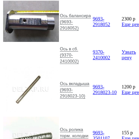
Ось балансира
9693-
2300
p
(9693-
2918052
Еще це
2918052)
Ось в сб.
9370-
Узнать
(9370-
2410002
цену
2410002)
Ось вкладыша
9693-
1200
p
(9693-
2918023-10
Еще це
2918023-10)
Ось ролика
9693-
155
p
торм. колодки
3501107
Еще це