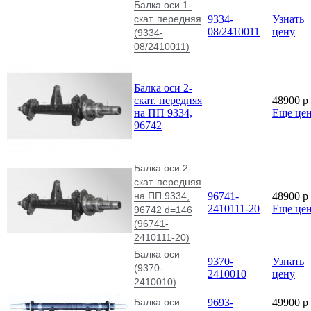
Балка оси 1-
скат. передняя
9334-
Узнать
08/2410011
цену
(9334-
08/2410011)
Балка оси 2-
скат. передняя
48900
p
на ПП 9334,
Еще це
96742
Балка оси 2-
скат. передняя
на ПП 9334,
96741-
48900
p
2410111-20
Еще це
96742 d=146
(96741-
2410111-20)
Балка оси
9370-
Узнать
(9370-
2410010
цену
2410010)
Балка оси
9693-
49900
p