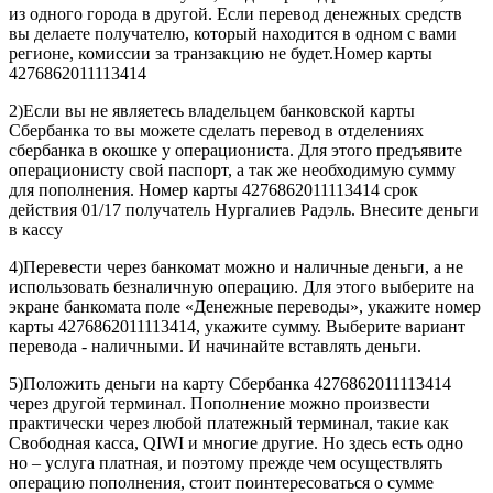
из одного города в другой. Если перевод денежных средств
вы делаете получателю, который находится в одном с вами
регионе, комиссии за транзакцию не будет.Номер карты
4276862011113414
2)Если вы не являетесь владельцем банковской карты
Сбербанка то вы можете сделать перевод в отделениях
сбербанка в окошке у операциониста. Для этого предъявите
операционисту свой паспорт, а так же необходимую сумму
для пополнения. Номер карты 4276862011113414 срок
действия 01/17 получатель Нургалиев Радэль. Внесите деньги
в кассу
4)Перевести через банкомат можно и наличные деньги, а не
использовать безналичную операцию. Для этого выберите на
экране банкомата поле «Денежные переводы», укажите номер
карты 4276862011113414, укажите сумму. Выберите вариант
перевода - наличными. И начинайте вставлять деньги.
5)Положить деньги на карту Сбербанка 4276862011113414
через другой терминал. Пополнение можно произвести
практически через любой платежный терминал, такие как
Свободная касса, QIWI и многие другие. Но здесь есть одно
но – услуга платная, и поэтому прежде чем осуществлять
операцию пополнения, стоит поинтересоваться о сумме