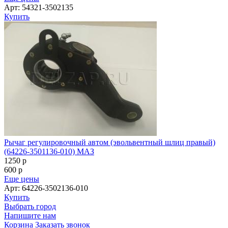
Арт: 54321-3502135
Купить
Рычаг регулировочный автом (эвольвентный шлиц правый)
(64226-3501136-010) МАЗ
1250
p
600
p
Еще цены
Арт: 64226-3502136-010
Купить
Выбрать город
Напишите нам
Корзина
Заказать звонок