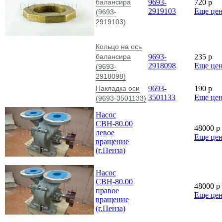
балансира
9693-
720
p
2919103
Еще це
(9693-
2919103)
Кольцо на ось
балансира
9693-
235
p
2918098
Еще це
(9693-
2918098)
Накладка оси
9693-
190
p
3501133
Еще це
(9693-3501133)
Насос
СВН-80.00
48000
p
левое
Еще це
вращение
(г.Пенза)
Насос
СВН-80.00
48000
p
правое
Еще це
вращение
(г.Пенза)