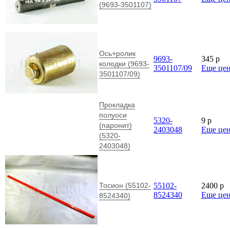
(9693-3501107)
Ось+ролик
9693-
345
p
колодки (9693-
3501107/09
Еще це
3501107/09)
Прокладка
полуоси
5320-
9
p
(паронит)
2403048
Еще це
(5320-
2403048)
Тосион (55102-
55102-
2400
p
8524340
Еще це
8524340)