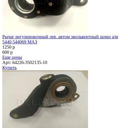
Рычаг регулировочный лев. автом эвольвентный шлиц а/м
5440,544069 МАЗ
1250
p
600
p
Еще цены
Арт: 64226-3502135-10
Купить