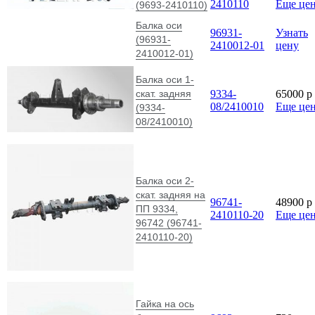
2410110
Еще це
(9693-2410110)
Балка оси
96931-
Узнать
(96931-
2410012-01
цену
2410012-01)
Балка оси 1-
скат. задняя
9334-
65000
p
08/2410010
Еще це
(9334-
08/2410010)
Балка оси 2-
скат. задняя на
96741-
48900
p
ПП 9334,
2410110-20
Еще це
96742 (96741-
2410110-20)
Гайка на ось