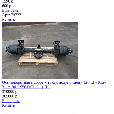
1590
p
600
p
Еще цены
Арт: 79727
Купить
Ось поворотная в сборе к тралу, полуприцепу 12т 127/16мм
311*190, 1950 ОСЬ L1 ( Л1 )
370000
p
365000
p
Еще цены
Купить