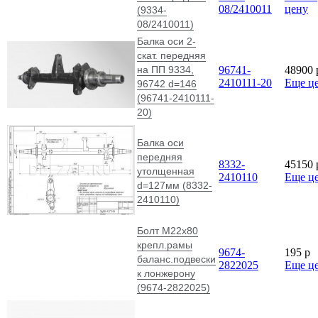
08/2410011
цену
(9334-
08/2410011)
Балка оси 2-
скат. передняя
на ПП 9334,
96741-
48900
2410111-20
Еще ц
96742 d=146
(96741-2410111-
20)
Балка оси
передняя
8332-
45150
утолщенная
2410110
Еще ц
d=127мм (8332-
2410110)
Болт М22х80
крепл.рамы
9674-
195
p
баланс.подвески
2822025
Еще ц
к лонжерону
(9674-2822025)