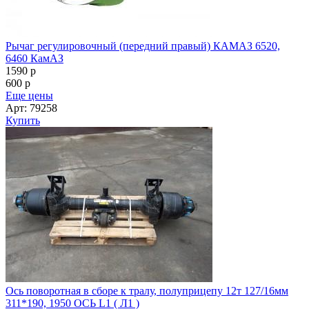
Рычаг регулировочный (передний правый) КАМАЗ 6520,
6460 КамАЗ
1590
p
600
p
Еще цены
Арт: 79258
Купить
Ось поворотная в сборе к тралу, полуприцепу 12т 127/16мм
311*190, 1950 ОСЬ L1 ( Л1 )