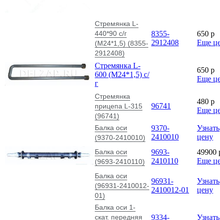
Стремянка L-
440*90 с/г
8355-
650
p
2912408
Еще ц
(М24*1,5) (8355-
2912408)
Стремянка L-
650
p
600 (М24*1,5) с/
Еще ц
г
Стремянка
480
p
96741
прицепа L-315
Еще ц
(96741)
Балка оси
9370-
Узнать
2410010
цену
(9370-2410010)
Балка оси
9693-
49900
2410110
Еще ц
(9693-2410110)
Балка оси
96931-
Узнать
(96931-2410012-
2410012-01
цену
01)
Балка оси 1-
скат. передняя
9334-
Узнать