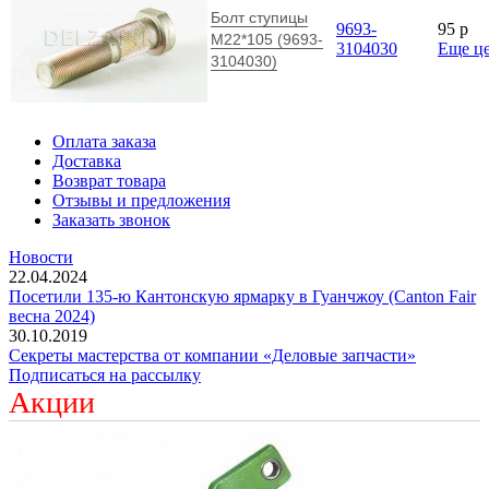
Болт ступицы
9693-
95
p
М22*105 (9693-
3104030
Еще ц
3104030)
Оплата заказа
Доставка
Возврат товара
Отзывы и предложения
Заказать звонок
Новости
22.04.2024
Посетили 135-ю Кантонскую ярмарку в Гуанчжоу (Canton Fair
весна 2024)
30.10.2019
Секреты мастерства от компании «Деловые запчасти»
Подписаться на рассылку
Акции