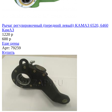
Рычаг регулировочный (передний левый) КАМАЗ 6520, 6460
КамАЗ
1220
p
600
p
Еще цены
Арт: 79259
Купить