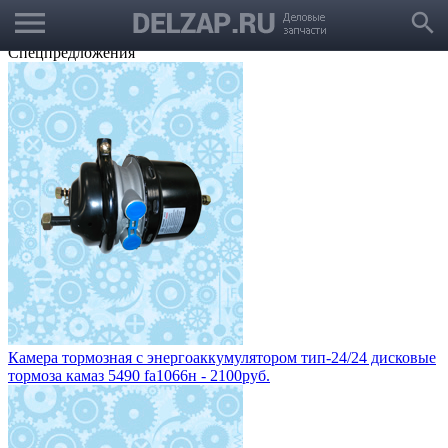
menu
Выбрать город
search
Корзина
Заказать звонок
Спецпредложения
Камера тормозная с энергоаккумулятором тип-24/24 дисковые
тормоза камаз 5490 fa1066н - 2100руб.