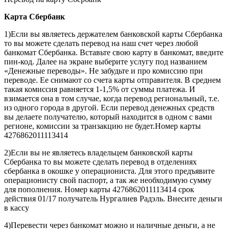
Карта
Сбербанк
1)Если вы являетесь держателем банковской карты Сбербанка
то вы можете сделать перевод на наш счет через любой
банкомат Сбербанка. Вставьте свою карту в банкомат, введите
пин-код. Далее на экране выберите услугу под названием
«Денежные переводы». Не забудьте и про комиссию при
переводе. Ее снимают со счета карты отправителя. В среднем
такая комиссия равняется 1-1,5% от суммы платежа. И
взимается она в том случае, когда перевод региональный, т.е.
из одного города в другой. Если перевод денежных средств
вы делаете получателю, который находится в одном с вами
регионе, комиссии за транзакцию не будет.Номер карты
4276862011113414
2)Если вы не являетесь владельцем банковской карты
Сбербанка то вы можете сделать перевод в отделениях
сбербанка в окошке у операциониста. Для этого предъявите
операционисту свой паспорт, а так же необходимую сумму
для пополнения. Номер карты 4276862011113414 срок
действия 01/17 получатель Нургалиев Радэль. Внесите деньги
в кассу
4)Перевести через банкомат можно и наличные деньги, а не