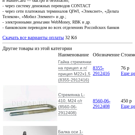
и MasterCard — быстро и безопасно;
- через систему денежных переводов CONTACT
- через сети платежных терминалов QIWI, «Элекснет», «Дельта
Телеком», «Мобил Элемент» и др.;
- электронными деньгами WebMoney, RBK и др.
- банковским переводом во всех отделениях Российских банков
Скачать все варианты оплаты
32 Кб
Другие товары из этой категории
Наименование
Обозначение
Стоим
Гайка стремянки
на прицеп и п/
8355-
76
p
2912416
Еще ц
прицеп М22х1,5
(8355-2912416)
Стремянка L-
410, М24 с/г
8560-06-
450
p
2912408
Еще ц
(8560-06-
2912408)
Балка оси 1-