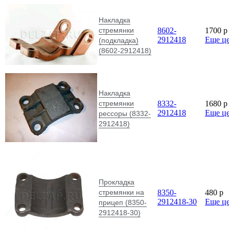
Накладка
стремянки
8602-
1700
p
2912418
Еще ц
(подкладка)
(8602-2912418)
Накладка
стремянки
8332-
1680
p
2912418
Еще ц
рессоры (8332-
2912418)
Прокладка
стремянки на
8350-
480
p
2912418-30
Еще ц
прицеп (8350-
2912418-30)