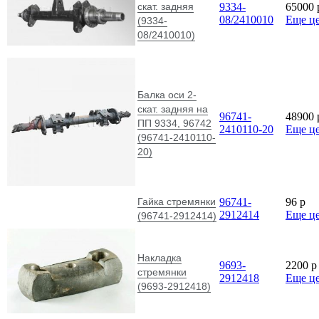
скат. задняя
9334-
65000
08/2410010
Еще ц
(9334-
08/2410010)
Балка оси 2-
скат. задняя на
96741-
48900
ПП 9334, 96742
2410110-20
Еще ц
(96741-2410110-
20)
Гайка стремянки
96741-
96
p
2912414
Еще ц
(96741-2912414)
Накладка
9693-
2200
p
стремянки
2912418
Еще ц
(9693-2912418)