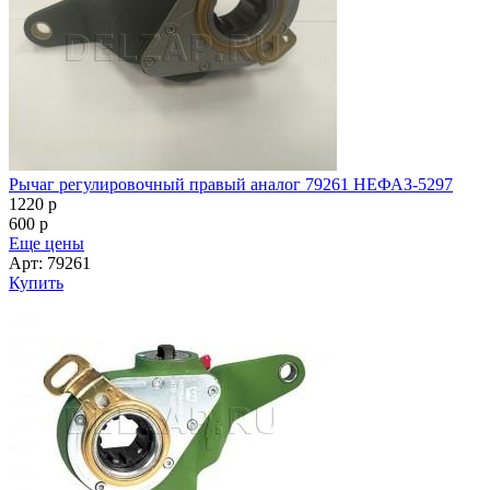
Рычаг регулировочный правый аналог 79261 НЕФАЗ-5297
1220
p
600
p
Еще цены
Арт: 79261
Купить