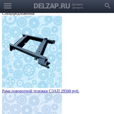
menu
Выбрать город
search
Корзина
Заказать звонок
Спецпредложения
Рама поворотной тележки СЗАП 29500 руб.