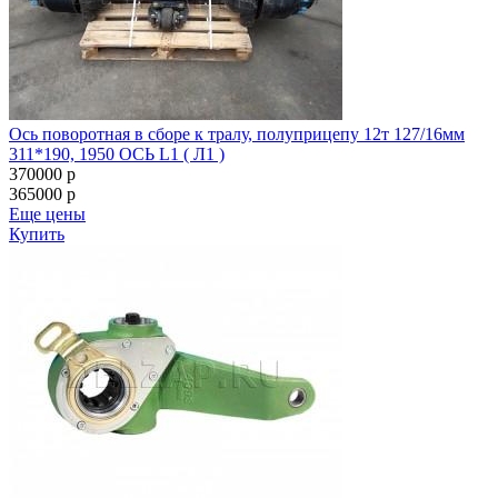
Ось поворотная в сборе к тралу, полуприцепу 12т 127/16мм
311*190, 1950 ОСЬ L1 ( Л1 )
370000
p
365000
p
Еще цены
Купить