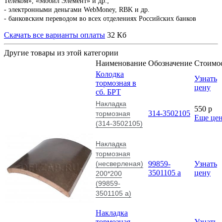
Телеком», «Мобил Элемент» и др.;
- электронными деньгами WebMoney, RBK и др.
- банковским переводом во всех отделениях Российских банков
Скачать все варианты оплаты
32 Кб
Другие товары из этой категории
Наименование
Обозначение
Стоимо
Колодка
Узнать
тормозная в
цену
сб. БРТ
Накладка
550
p
314-3502105
тормозная
Еще це
(314-3502105)
Накладка
тормозная
(несверленая)
99859-
Узнать
3501105 а
цену
200*200
(99859-
3501105 а)
Накладка
тормозная
Узнать