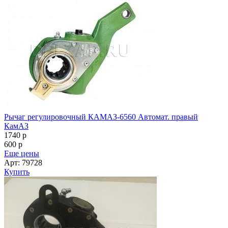
Рычаг регулировочный КАМАЗ-6560 Автомат. правый
КамАЗ
1740
p
600
p
Еще цены
Арт: 79728
Купить