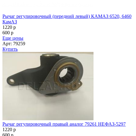
Рычаг регулировочный (передний левый) КАМАЗ 6520, 6460
КамАЗ
1220
p
600
p
Еще цены
Арт: 79259
Купить
Рычаг регулировочный правый аналог 79261 НЕФАЗ-5297
1220
p
600
p