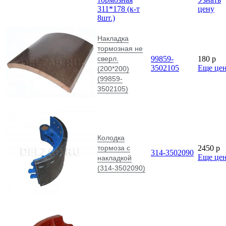
311*178 (к-т
цену
8шт.)
Накладка
тормозная не
сверл.
99859-
180
p
3502105
Еще це
(200*200)
(99859-
3502105)
Колодка
тормоза с
2450
p
314-3502090
Еще це
накладкой
(314-3502090)