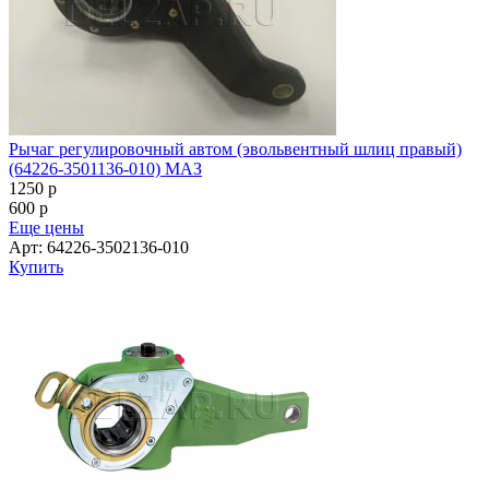
Рычаг регулировочный автом (эвольвентный шлиц правый)
(64226-3501136-010) МАЗ
1250
p
600
p
Еще цены
Арт: 64226-3502136-010
Купить