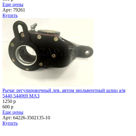
Еще цены
Арт: 79261
Купить
Рычаг регулировочный лев. автом эвольвентный шлиц а/м
5440,544069 МАЗ
1250
p
600
p
Еще цены
Арт: 64226-3502135-10
Купить