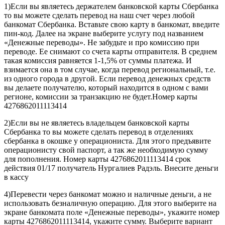
1)Если вы являетесь держателем банковской карты Сбербанка
то вы можете сделать перевод на наш счет через любой
банкомат Сбербанка. Вставьте свою карту в банкомат, введите
пин-код. Далее на экране выберите услугу под названием
«Денежные переводы». Не забудьте и про комиссию при
переводе. Ее снимают со счета карты отправителя. В среднем
такая комиссия равняется 1-1,5% от суммы платежа. И
взимается она в том случае, когда перевод региональный, т.е.
из одного города в другой. Если перевод денежных средств
вы делаете получателю, который находится в одном с вами
регионе, комиссии за транзакцию не будет.Номер карты
4276862011113414
2)Если вы не являетесь владельцем банковской карты
Сбербанка то вы можете сделать перевод в отделениях
сбербанка в окошке у операциониста. Для этого предъявите
операционисту свой паспорт, а так же необходимую сумму
для пополнения. Номер карты 4276862011113414 срок
действия 01/17 получатель Нургалиев Радэль. Внесите деньги
в кассу
4)Перевести через банкомат можно и наличные деньги, а не
использовать безналичную операцию. Для этого выберите на
экране банкомата поле «Денежные переводы», укажите номер
карты 4276862011113414, укажите сумму. Выберите вариант