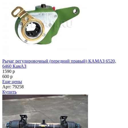
Рычаг регулировочный (передний правый) КАМАЗ 6520,
6460 КамАЗ
1590
p
600
p
Еще цены
Арт: 79258
Купить