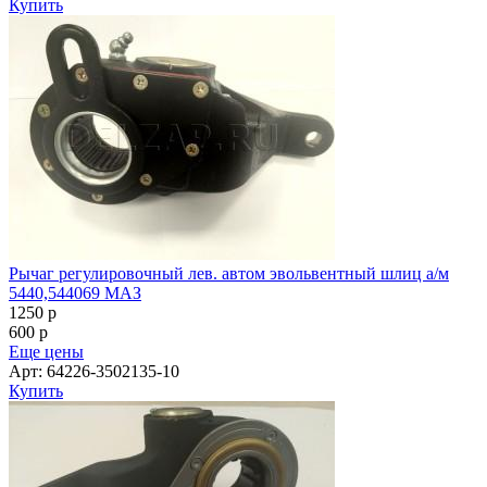
Купить
Рычаг регулировочный лев. автом эвольвентный шлиц а/м
5440,544069 МАЗ
1250
p
600
p
Еще цены
Арт: 64226-3502135-10
Купить