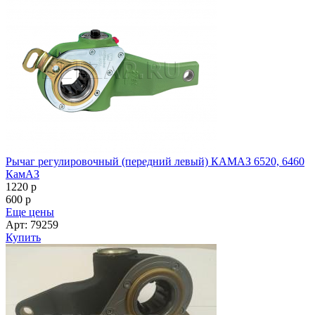
Рычаг регулировочный (передний левый) КАМАЗ 6520, 6460
КамАЗ
1220
p
600
p
Еще цены
Арт: 79259
Купить