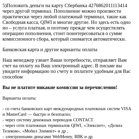
5)Положить деньги на карту Сбербанка 4276862011113414
через другой терминал. Пополнение можно произвести
практически через любой платежный терминал, такие как
Свободная касса, QIWI и многие другие. Но здесь есть одно
но – услуга платная, и поэтому прежде чем осуществлять
операцию пополнения, стоит поинтересоваться о сумме
комиссионного сбора, который снимается автоматически.
Банковская карта и другие варианты оплаты
Наш менеджер узнает Ваши потребности, отправляет Вам
счет на оплату на Ваш электронный адрес. В письме вы
увидите информацию по счету и оплатите удобным для Вас
способом
Вы не платите никакие комиссии за перечисления!
Варианты оплаты:
-
со счета банковских карт международных платежных систем VISA
и MasterCard — быстро и безопасно;
- через систему денежных переводов CONTACT
- через сети платежных терминалов QIWI, «Элекснет», «Дельта
Телеком», «Мобил Элемент» и др.;
- электронными деньгами WebMoney, RBK и др.