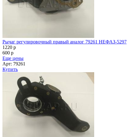
Рычаг регулировочный правый аналог 79261 НЕФАЗ-5297
1220
p
600
p
Еще цены
Арт: 79261
Купить