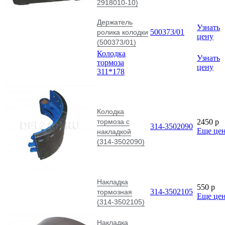
2918010-10)
Держатель
Узнать
500373/01
ролика колодки
цену
(500373/01)
Колодка
Узнать
тормоза
цену
311*178
Колодка
тормоза с
2450
p
314-3502090
Еще це
накладкой
(314-3502090)
Накладка
550
p
314-3502105
тормозная
Еще це
(314-3502105)
Накладка