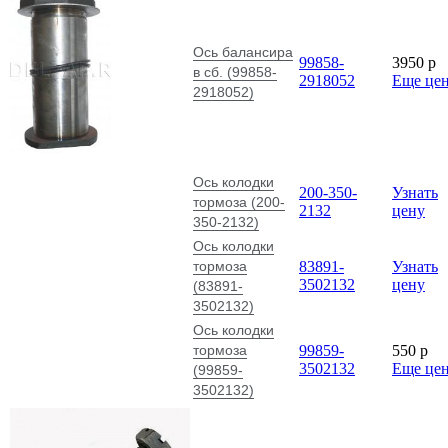
Ось балансира
99858-
3950
p
в сб. (99858-
2918052
Еще це
2918052)
Ось колодки
200-350-
Узнать
тормоза (200-
2132
цену
350-2132)
Ось колодки
тормоза
83891-
Узнать
3502132
цену
(83891-
3502132)
Ось колодки
тормоза
99859-
550
p
3502132
Еще це
(99859-
3502132)