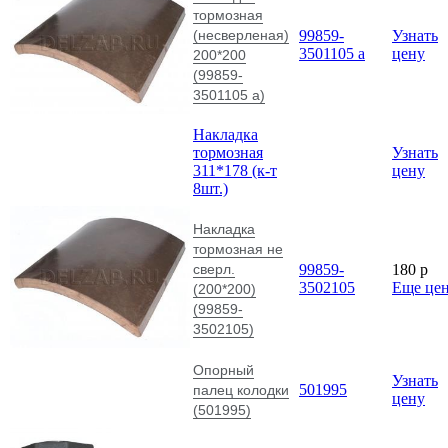
тормозная
(несверленая)
99859-
Узнать
3501105 а
цену
200*200
(99859-
3501105 а)
Накладка
тормозная
Узнать
311*178 (к-т
цену
8шт.)
Накладка
тормозная не
сверл.
99859-
180
p
3502105
Еще це
(200*200)
(99859-
3502105)
Опорный
Узнать
501995
палец колодки
цену
(501995)