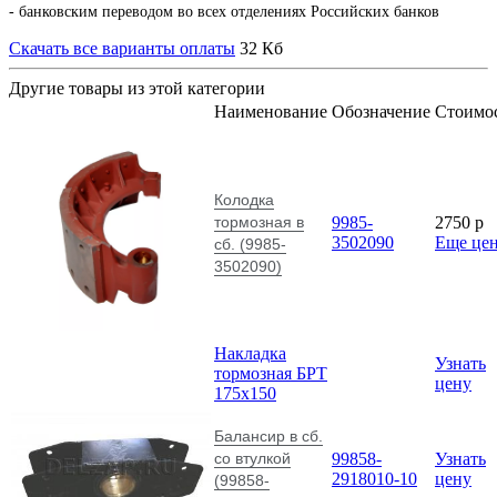
- банковским переводом во всех отделениях Российских банков
Скачать все варианты оплаты
32 Кб
Другие товары из этой категории
Наименование
Обозначение
Стоимо
Колодка
тормозная в
9985-
2750
p
3502090
Еще це
сб. (9985-
3502090)
Накладка
Узнать
тормозная БРТ
цену
175х150
Балансир в сб.
со втулкой
99858-
Узнать
2918010-10
цену
(99858-