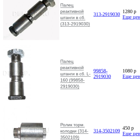
Палец
реактивной
1280
p
313-2919030
Еще це
штанги в сб.
(313-2919030)
Палец
реактивной
99858-
1080
p
штанги в сб. L-
2919030
Еще це
160 (99858-
2919030)
Ролик торм.
450
p
314-3502109
колодки (314-
Еще це
3502109)