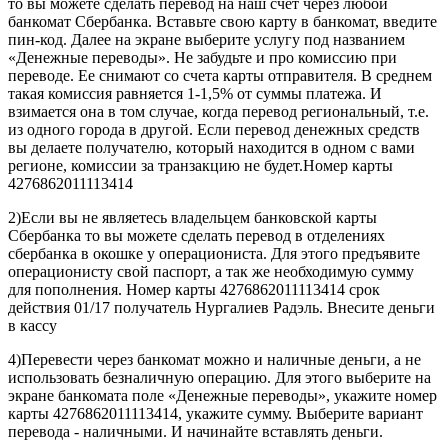
то вы можете сделать перевод на наш счет через любой
банкомат Сбербанка. Вставьте свою карту в банкомат, введите
пин-код. Далее на экране выберите услугу под названием
«Денежные переводы». Не забудьте и про комиссию при
переводе. Ее снимают со счета карты отправителя. В среднем
такая комиссия равняется 1-1,5% от суммы платежа. И
взимается она в том случае, когда перевод региональный, т.е.
из одного города в другой. Если перевод денежных средств
вы делаете получателю, который находится в одном с вами
регионе, комиссии за транзакцию не будет.Номер карты
4276862011113414
2)Если вы не являетесь владельцем банковской карты
Сбербанка то вы можете сделать перевод в отделениях
сбербанка в окошке у операциониста. Для этого предъявите
операционисту свой паспорт, а так же необходимую сумму
для пополнения. Номер карты 4276862011113414 срок
действия 01/17 получатель Нургалиев Радэль. Внесите деньги
в кассу
4)Перевести через банкомат можно и наличные деньги, а не
использовать безналичную операцию. Для этого выберите на
экране банкомата поле «Денежные переводы», укажите номер
карты 4276862011113414, укажите сумму. Выберите вариант
перевода - наличными. И начинайте вставлять деньги.