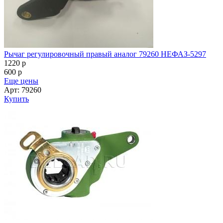
Рычаг регулировочный (передний правый) КАМАЗ 6520,
6460 КамАЗ
1590
p
600
p
Еще цены
Арт: 79258
Купить
Выбрать город
Напишите нам
Корзина
Заказать звонок
8 (906) 120-78-77
8 (8552) 44-88-44
Создание и продвижение сайта
—
Неткам