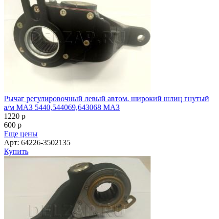
Купить
Рычаг регулировочный правый аналог 79260 НЕФАЗ-5297
1220
p
600
p
Еще цены
Арт: 79260
Купить