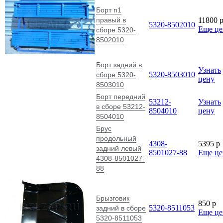
8501027-88
Еще ц
4308-8501027-
88
Брызговик
850
p
5320-8511053
задний в сборе
Еще ц
5320-8511053
Брызговик
403
p
5320-8403265
крыла левый
Еще ц
5320-8403265
Оплата заказа
Доставка
Возврат товара
Отзывы и предложения
Заказать звонок