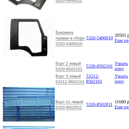
Борт n1 левый
11680
5320-8502011
Еще ц
5320-8502011
Борт n1
правый в
11800
5320-8502010
Еще ц
сборе 5320-
8502010
Борт задний в
Узнать
5320-8503010
сборе 5320-
цену
8503010
Борт передний
53212-
Узнать
в сборе 53212-
8504010
цену
8504010
Брус
продольный
4308-
5395
p
задний левый