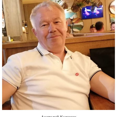
Анатолий Калинин
Менеджер по продаже запчастей
8 8552 44 88 44
pr1@delzap.ru
Cвязаться с менеджером
Оплата заказа
Доставка
Возврат товара
Отзывы и предложения
Заказать звонок
Новости
22.04.2024
Посетили 135-ю Кантонскую ярмарку в Гуанчжоу (Canton Fair
весна 2024)
30.10.2019