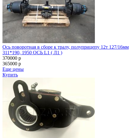
Рычаг регулировочный лев. автом эвольвентный шлиц а/м
5440,544069 МАЗ
1250
p
600
p
Еще цены
Арт: 64226-3502135-10
Купить