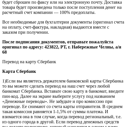
банкомат Сбербанка. Вставьте свою карту в банкомат, введите
пин-код. Далее на экране выберите услугу под названием
«Денежные переводы». Не забудьте и про комиссию при
переводе. Ее снимают со счета карты отправителя. В среднем
такая комиссия равняется 1-1,5% от суммы платежа. И
взимается она в том случае, когда перевод региональный, т.е.
из одного города в другой. Если перевод денежных средств
вы делаете получателю, который находится в одном с вами
регионе, комиссии за транзакцию не будет.Номер карты
4276862011113414
2)Если вы не являетесь владельцем банковской карты
Сбербанка то вы можете сделать перевод в отделениях
сбербанка в окошке у операциониста. Для этого предъявите
операционисту свой паспорт, а так же необходимую сумму
для пополнения. Номер карты 4276862011113414 срок
действия 01/17 получатель Нургалиев Радэль. Внесите деньги
в кассу
4)Перевести через банкомат можно и наличные деньги, а не
использовать безналичную операцию. Для этого выберите на
экране банкомата поле «Денежные переводы», укажите номер
карты 4276862011113414, укажите сумму. Выберите вариант
перевода - наличными. И начинайте вставлять деньги.