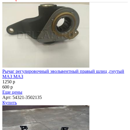
Еще цены
Арт: 54321-3502135
Купить
Ось поворотная в сборе к тралу, полуприцепу 12т 127/16мм
311*190, 1950 ОСЬ L1 ( Л1 )
370000
p
365000
p
Еще цены
Купить