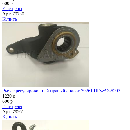
Рычаг регулировочный правый аналог 79261 НЕФАЗ-5297
1220
p
600
p
Еще цены
Арт: 79261
Купить
Рычаг регулировочный левый автом. широкий шлиц гнутый
а/м МАЗ 5440,544069,643068 МАЗ
1220
p
600
p
Еще цены
Арт: 64226-3502135