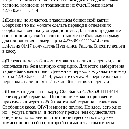
5)Положить деньги на карту Сбербанка 4276862011113414
через другой терминал. Пополнение можно произвести
практически через любой платежный терминал, такие как
Свободная касса, QIWI и многие другие. Но здесь есть одно
но – услуга платная, и поэтому прежде чем осуществлять
операцию пополнения, стоит поинтересоваться о сумме
комиссионного сбора, который снимается автоматически.
Банковская карта и другие варианты оплаты
Наш менеджер узнает Ваши потребности, отправляет Вам
счет на оплату на Ваш электронный адрес. В письме вы
увидите информацию по счету и оплатите удобным для Вас
способом
Вы не платите никакие комиссии за перечисления!
Варианты оплаты:
-
со счета банковских карт международных платежных систем VISA
и MasterCard — быстро и безопасно;
- через систему денежных переводов CONTACT
- через сети платежных терминалов QIWI, «Элекснет», «Дельта
Телеком», «Мобил Элемент» и др.;
- электронными деньгами WebMoney, RBK и др.