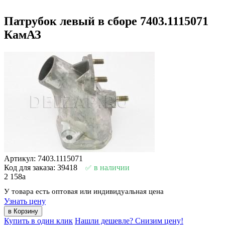
Артикул: 7403.1115071
Код для заказа: 39418
в наличии
2 158
a
У товара есть оптовая или индивидуальная цена
Узнать цену
Купить в один клик
Нашли дешевле? Снизим цену!
Описание
Способы оплаты
Характеристики товара
Длина:
0.116 м.
Ширина:
0.112 м.
Высота:
0.155 м.
Вес:
1,6 кг
Патрубок левый в сборе 7403.1115071 КамАЗ с доставкой в
России, для того чтобы сделать заказ Вам достаточно
обратиться к одному из наших специалистов, позвонив по
бесплатному телефону –
8 800 200 33 44
,
отправить заявку
на
почту или приехать в офис компании.
Наличный