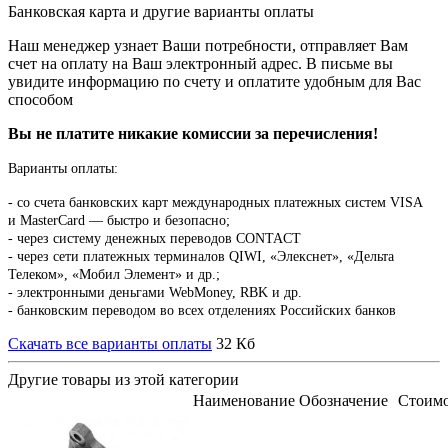
- банковским переводом во всех отделениях Российских банков
Скачать все варианты оплаты
32 Кб
Другие товары из этой категории
Наименование
Обозначение
Стоимо
Патрубок
2150
p
7403.1008031
левый в сборе
Еще ц
7403.1008031
Патрубок
правый в
2295
p
7403.1115070
Еще ц
сборе
7403.1115070