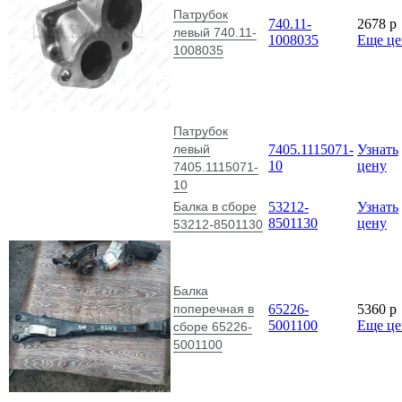
Балка
поперечная в
65226-
5360
p
5001100
Еще ц
сборе 65226-
5001100
Бачок в сборе
185
p
5320-1602560
Еще ц
5320-1602560
Бачок в сборе
6520-
15134
6520-1311010-
1311010-76
Еще ц
76