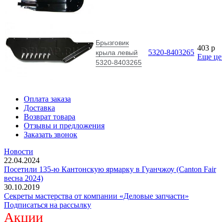
Новости
22.04.2024
Посетили 135-ю Кантонскую ярмарку в Гуанчжоу (Canton Fair
весна 2024)
30.10.2019
Секреты мастерства от компании «Деловые запчасти»
Подписаться на рассылку
Акции
Рычаг регулировочный эвольвентный правый шлиц ,гнутый
МАЗ МАЗ
1250
p
600
p