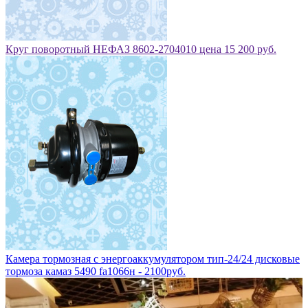
Камера тормозная с энергоаккумулятором тип-24/24 дисковые
тормоза камаз 5490 fa1066н - 2100руб.