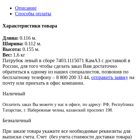
Оплатить заказ Вы можете у нас в офисе, по адресу: РФ, Республика
Татарстан, г. Набережные челны, казанский проспект 198.
Безналичный
При заказе товара укажите все необходимые реквизиты для
выписки счета. Счет (без учета стоимости доставки товара)
будет сброшен по факсу или на электронную почту. Доставка
товара будет произведена только после поступления денег на
расчетный счет компании — 100% предоплаты.
Все необходимые для бухгалтерии документы (оригинал счета
на оплату, счет-фактура, накладная) выдаются вместе с
заказом при получении.
После подписания документов, отправьте пожалуйста
оригинал по адресу: 423822, РТ, г. Набережные Челны, а/я
68
Перевод на карту Сбербанк
Карта
Сбербанк
1)Если вы являетесь держателем банковской карты Сбербанка
то вы можете сделать перевод на наш счет через любой