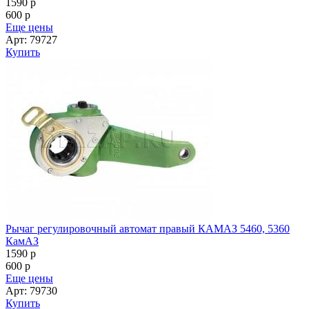
1590
p
600
p
Еще цены
Арт: 79727
Купить
Рычаг регулировочный автомат правый КАМАЗ 5460, 5360
КамАЗ
1590
p
600
p
Еще цены
Арт: 79730
Купить