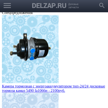
menu
Выбрать город
search
Корзина
Заказать звонок
Спецпредложения
Камера тормозная с энергоаккумулятором тип-24/24 дисковые
тормоза камаз 5490 fa1066н - 2100руб.