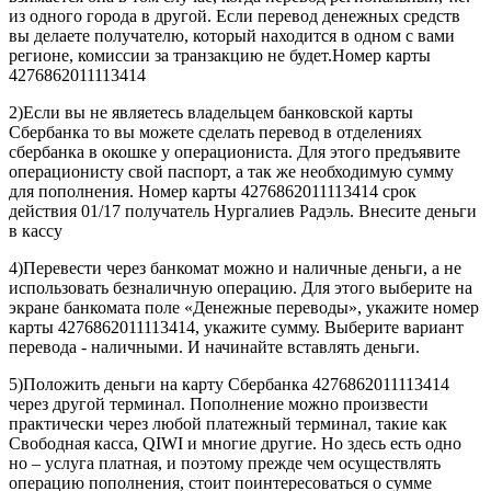
из одного города в другой. Если перевод денежных средств
вы делаете получателю, который находится в одном с вами
регионе, комиссии за транзакцию не будет.Номер карты
4276862011113414
2)Если вы не являетесь владельцем банковской карты
Сбербанка то вы можете сделать перевод в отделениях
сбербанка в окошке у операциониста. Для этого предъявите
операционисту свой паспорт, а так же необходимую сумму
для пополнения. Номер карты 4276862011113414 срок
действия 01/17 получатель Нургалиев Радэль. Внесите деньги
в кассу
4)Перевести через банкомат можно и наличные деньги, а не
использовать безналичную операцию. Для этого выберите на
экране банкомата поле «Денежные переводы», укажите номер
карты 4276862011113414, укажите сумму. Выберите вариант
перевода - наличными. И начинайте вставлять деньги.
5)Положить деньги на карту Сбербанка 4276862011113414
через другой терминал. Пополнение можно произвести
практически через любой платежный терминал, такие как
Свободная касса, QIWI и многие другие. Но здесь есть одно
но – услуга платная, и поэтому прежде чем осуществлять
операцию пополнения, стоит поинтересоваться о сумме