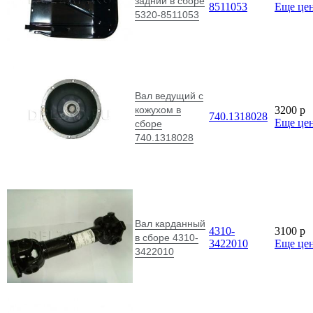
задний в сборе
8511053
Еще це
5320-8511053
Вал ведущий с
кожухом в
3200
p
740.1318028
Еще це
сборе
740.1318028
Вал карданный
4310-
3100
p
в сборе 4310-
3422010
Еще це
3422010