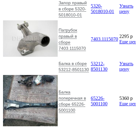
Запор правый
5320-
Узнать
в сборе 5320-
5018010-01
цену
5018010-01
Патрубок
правый в
2295
p
7403.1115070
Еще це
сборе
7403.1115070
Балка в сборе
53212-
Узнать
8501130
цену
53212-8501130
Балка
поперечная в
65226-
5360
p
5001100
Еще це
сборе 65226-
5001100