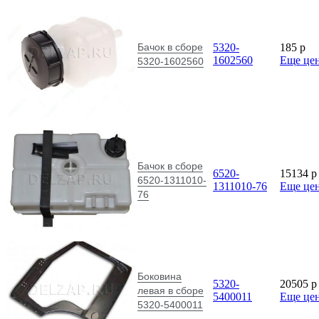
Бачок в сборе
5320-
185
p
1602560
Еще це
5320-1602560
Бачок в сборе
6520-
15134
p
6520-1311010-
1311010-76
Еще це
76
Боковина
5320-
20505
p
левая в сборе
5400011
Еще це
5320-5400011