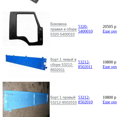
Боковина
5320-
20505
p
правая в сборе
5400010
Еще це
5320-5400010
Борт 1 левый в
53212-
10800
p
сборе 53212-
8502011
Еще це
8502011
Борт 1 правый
53212-
10800
p
8502010
Еще це
53212-8502010