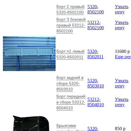
Борт 2 правый
5320-
Узнать
8502100
цену
5320-8502100
Борт 3 боковой
53212-
Узнать
правый 53212-
8502100
цену
8502100
Борт n1 левый
5320-
11680
p
8502011
Еще це
5320-8502011
Борт задний в
5320-
Узнать
сборе 5320-
8503010
цену
8503010
Борт передний
53212-
Узнать
в сборе 53212-
8504010
цену
8504010
Брызговик
5320-
850
p