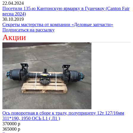
22.04.2024
Посетили 135-ю Кантонскую ярмарку в Гуанчжоу (Canton Fair
весна 2024)
30.10.2019
Секреты мастерства от компании «Деловые запчасти»
Подписаться на рассылку
Акции
Ось поворотная в сборе к тралу, полуприцепу 12т 127/16мм
311*190, 1950 ОСЬ L1 ( Л1 )
370000
p
365000
p