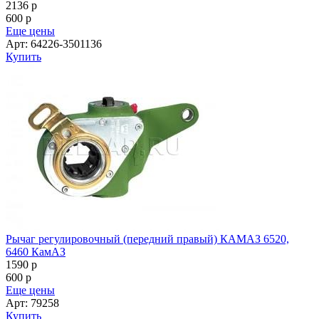
2136
p
600
p
Еще цены
Арт: 64226-3501136
Купить
Рычаг регулировочный (передний правый) КАМАЗ 6520,
6460 КамАЗ
1590
p
600
p
Еще цены
Арт: 79258
Купить