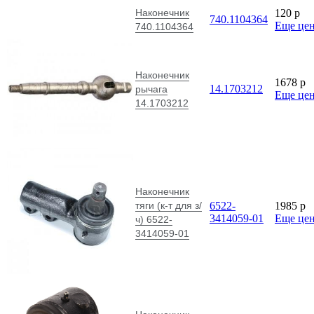
Наконечник
120
p
740.1104364
Еще це
740.1104364
Наконечник
1678
p
14.1703212
рычага
Еще це
14.1703212
Наконечник
тяги (к-т для з/
6522-
1985
p
3414059-01
Еще це
ч) 6522-
3414059-01