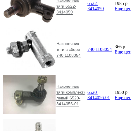
Наконечник
6522-
1985
p
тяги 6522-
3414059
Еще це
3414059
Наконечник
366
p
740.1108054
тяги в сборе
Еще це
740.1108054
Наконечник
тяги(комплект)
6520-
1950
p
3414056-01
Еще це
левый 6520-
3414056-01