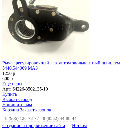
Рычаг регулировочный лев. автом эвольвентный шлиц а/м
5440,544069 МАЗ
1250
p
600
p
Еще цены
Арт: 64226-3502135-10
Купить
Выбрать город
Напишите нам
Корзина
Заказать звонок
8 (906) 120-78-77
8 (8552) 44-88-44
Создание и продвижение сайта
—
Неткам