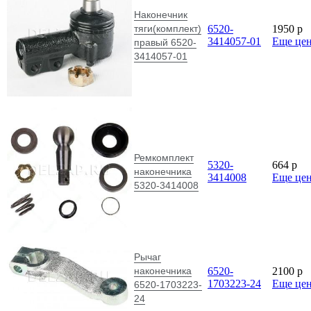
Наконечник
тяги(комплект)
6520-
1950
p
3414057-01
Еще це
правый 6520-
3414057-01
Ремкомплект
5320-
664
p
наконечника
3414008
Еще це
5320-3414008
Рычаг
наконечника
6520-
2100
p
1703223-24
Еще це
6520-1703223-
24