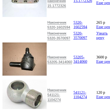
15.1772326
наконечник
Еще це
15.1772326
Наконечник
5320-
265
p
1602594
Еще це
5320-1602594
Наконечник
5320-
Узнать
3570097
цену
5320-3570097
Наконечник
53205-
3600
p
3414060
Еще це
53205-3414060
Наконечник
541121-
120
p
541121-
1104274
Еще це
1104274