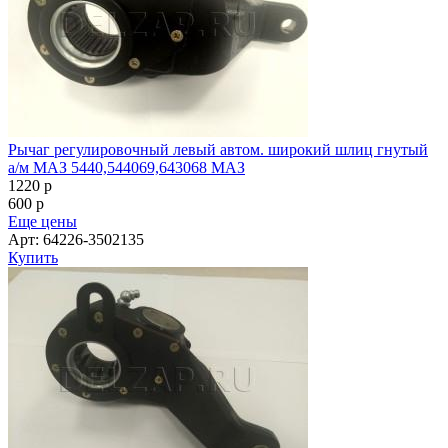
Рычаг регулировочный левый автом. широкий шлиц гнутый
а/м МАЗ 5440,544069,643068 МАЗ
1220
p
600
p
Еще цены
Арт: 64226-3502135
Купить