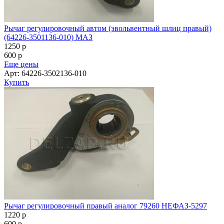
Рычаг регулировочный автом (эвольвентный шлиц правый)
(64226-3501136-010) МАЗ
1250
p
600
p
Еще цены
Арт: 64226-3502136-010
Купить
Рычаг регулировочный правый аналог 79260 НЕФАЗ-5297
1220
p
600
p