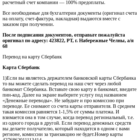
расчетный счет компании — 100% предоплаты.
Все необходимые для бухгалтерии документы (оригинал счета
на оплату, счет-фактура, накладная) выдаются вместе с
заказом при получении.
После подписания документов, отправьте пожалуйста
оригинал по адресу: 423822, РТ, г. Набережные Челны, а/я
68
Перевод на карту Сбербанк
Карта
Сбербанк
1)Если вы являетесь держателем банковской карты Сбербанка
то вы можете сделать перевод на наш счет через любой
банкомат Сбербанка. Вставьте свою карту в банкомат, введите
пин-код. Далее на экране выберите услугу под названием
«Денежные переводы». Не забудьте и про комиссию при
переводе. Ее снимают со счета карты отправителя. В среднем
такая комиссия равняется 1-1,5% от суммы платежа. И
взимается она в том случае, когда перевод региональный, т.е.
из одного города в другой. Если перевод денежных средств
вы делаете получателю, который находится в одном с вами
регионе, комиссии за транзакцию не будет.Номер карты
4276862011113414