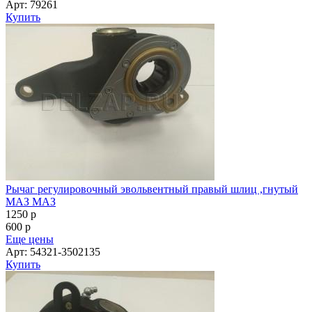
Арт: 79261
Купить
Рычаг регулировочный эвольвентный правый шлиц ,гнутый
МАЗ МАЗ
1250
p
600
p
Еще цены
Арт: 54321-3502135
Купить