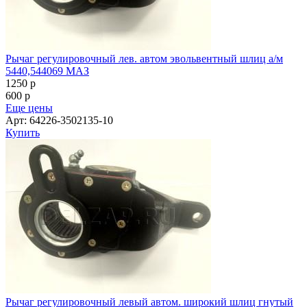
Рычаг регулировочный лев. автом эвольвентный шлиц а/м
5440,544069 МАЗ
1250
p
600
p
Еще цены
Арт: 64226-3502135-10
Купить
Рычаг регулировочный левый автом. широкий шлиц гнутый