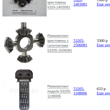
крестовины
2403081
Еще це
5320-2403081
Ремкомплект
крестовины с
53205-
3300
p
2506081
Еще це
сателлитами
53205-2506081
Ремкомплект
53205-
633
p
педали 53205-
1108006
Еще це
1108006