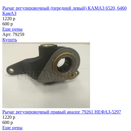
Рычаг регулировочный (передний левый) КАМАЗ 6520, 6460
КамАЗ
1220
p
600
p
Еще цены
Арт: 79259
Купить
Рычаг регулировочный правый аналог 79261 НЕФАЗ-5297
1220
p
600
p
Еще цены