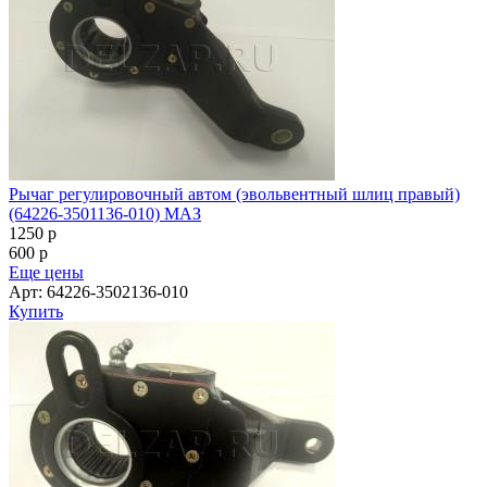
Рычаг регулировочный автом (эвольвентный шлиц правый)
(64226-3501136-010) МАЗ
1250
p
600
p
Еще цены
Арт: 64226-3502136-010
Купить