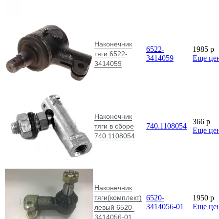
Наконечник
6522-
1985
p
тяги 6522-
3414059
Еще це
3414059
Наконечник
366
p
740.1108054
тяги в сборе
Еще це
740.1108054
Наконечник
тяги(комплект)
6520-
1950
p
3414056-01
Еще це
левый 6520-
3414056-01