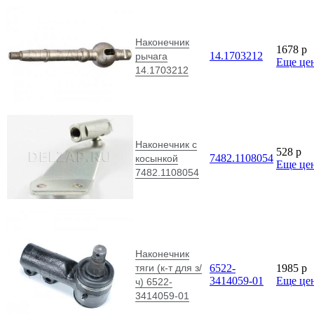
Наконечник
1678
p
14.1703212
рычага
Еще це
14.1703212
Наконечник с
528
p
7482.1108054
косынкой
Еще це
7482.1108054
Наконечник
тяги (к-т для з/
6522-
1985
p
3414059-01
Еще це
ч) 6522-
3414059-01