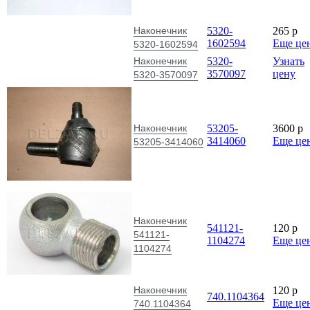
Наконечник
5320-
265
p
1602594
Еще це
5320-1602594
Наконечник
5320-
Узнать
3570097
цену
5320-3570097
Наконечник
53205-
3600
p
3414060
Еще це
53205-3414060
Наконечник
541121-
120
p
541121-
1104274
Еще це
1104274
Наконечник
120
p
740.1104364
Еще це
740.1104364