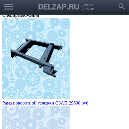
menu
Выбрать город
search
Корзина
Заказать звонок
Спецпредложения
Рама поворотной тележки СЗАП 29500 руб.