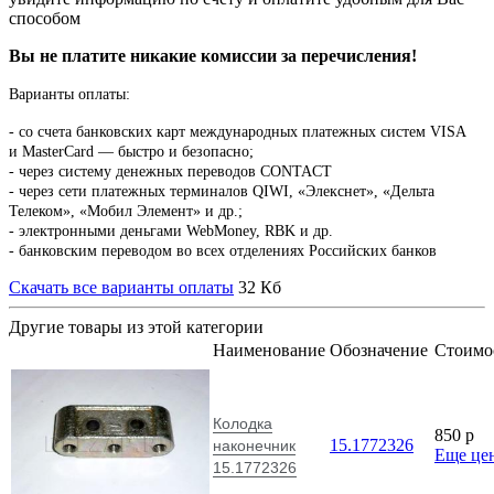
способом
Вы не платите никакие комиссии за перечисления!
Варианты оплаты:
-
со счета банковских карт международных платежных систем VISA
и MasterCard — быстро и безопасно;
- через систему денежных переводов CONTACT
- через сети платежных терминалов QIWI, «Элекснет», «Дельта
Телеком», «Мобил Элемент» и др.;
- электронными деньгами WebMoney, RBK и др.
- банковским переводом во всех отделениях Российских банков
Скачать все варианты оплаты
32 Кб
Другие товары из этой категории
Наименование
Обозначение
Стоимо
Колодка
850
p
15.1772326
наконечник
Еще це
15.1772326