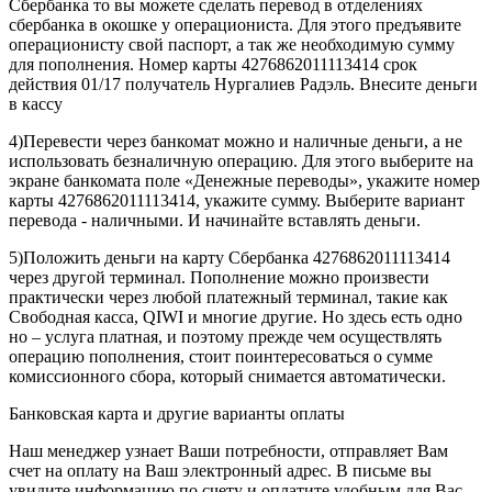
Сбербанка то вы можете сделать перевод в отделениях
сбербанка в окошке у операциониста. Для этого предъявите
операционисту свой паспорт, а так же необходимую сумму
для пополнения. Номер карты 4276862011113414 срок
действия 01/17 получатель Нургалиев Радэль. Внесите деньги
в кассу
4)Перевести через банкомат можно и наличные деньги, а не
использовать безналичную операцию. Для этого выберите на
экране банкомата поле «Денежные переводы», укажите номер
карты 4276862011113414, укажите сумму. Выберите вариант
перевода - наличными. И начинайте вставлять деньги.
5)Положить деньги на карту Сбербанка 4276862011113414
через другой терминал. Пополнение можно произвести
практически через любой платежный терминал, такие как
Свободная касса, QIWI и многие другие. Но здесь есть одно
но – услуга платная, и поэтому прежде чем осуществлять
операцию пополнения, стоит поинтересоваться о сумме
комиссионного сбора, который снимается автоматически.
Банковская карта и другие варианты оплаты
Наш менеджер узнает Ваши потребности, отправляет Вам
счет на оплату на Ваш электронный адрес. В письме вы
увидите информацию по счету и оплатите удобным для Вас