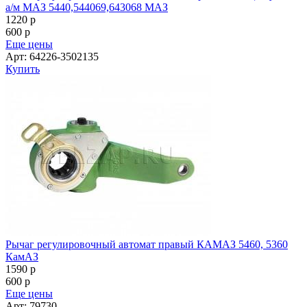
а/м МАЗ 5440,544069,643068 МАЗ
1220
p
600
p
Еще цены
Арт: 64226-3502135
Купить
Рычаг регулировочный автомат правый КАМАЗ 5460, 5360
КамАЗ
1590
p
600
p
Еще цены
Арт: 79730