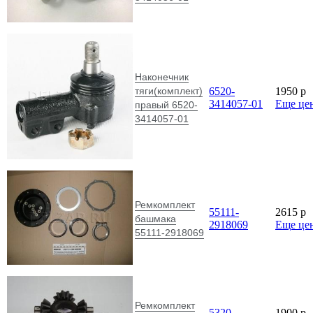
Наконечник
тяги(комплект)
6520-
1950
p
3414057-01
Еще це
правый 6520-
3414057-01
Ремкомплект
55111-
2615
p
башмака
2918069
Еще це
55111-2918069
Ремкомплект
5320-
1900
p