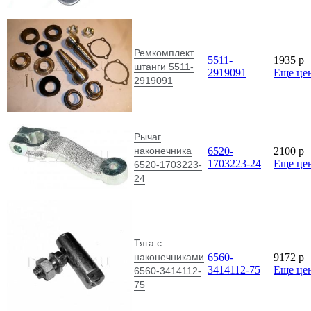
Ремкомплект
5511-
1935
p
штанги 5511-
2919091
Еще це
2919091
Рычаг
наконечника
6520-
2100
p
1703223-24
Еще це
6520-1703223-
24
Тяга с
наконечниками
6560-
9172
p
3414112-75
Еще це
6560-3414112-
75