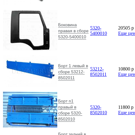
Боковина
5320-
20505
p
правая в сборе
5400010
Еще це
5320-5400010
Борт 1 левый в
53212-
10800
p
сборе 53212-
8502011
Еще це
8502011
Борт n1
правый в
5320-
11800
p
8502010
Еще це
сборе 5320-
8502010
Борт задний в