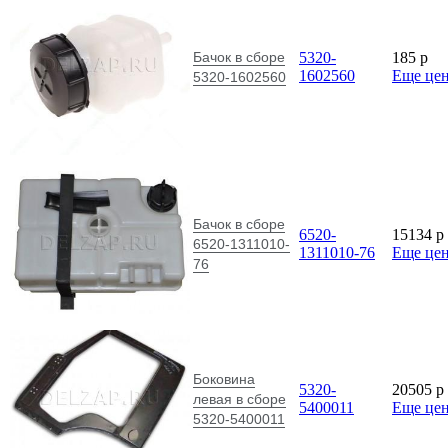
Бачок в сборе
5320-
185
p
1602560
Еще це
5320-1602560
Бачок в сборе
6520-
15134
p
6520-1311010-
1311010-76
Еще це
76
Боковина
5320-
20505
p
левая в сборе
5400011
Еще це
5320-5400011