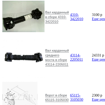
Вал карданный
4310-
3100
p
в сборе 4310-
3422010
Еще це
3422010
Вал карданный
среднего
43114-
24331
p
2205011
Еще це
моста в сборе
43114-2205011
Ворот в сборе
65115-
2300
p
3105030
Еще це
65115-3105030