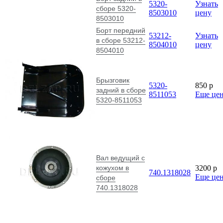
5320-
Узнать
сборе 5320-
8503010
цену
8503010
Борт передний
53212-
Узнать
в сборе 53212-
8504010
цену
8504010
Брызговик
5320-
850
p
задний в сборе
8511053
Еще це
5320-8511053
Вал ведущий с
кожухом в
3200
p
740.1318028
Еще це
сборе
740.1318028