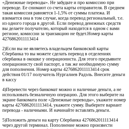
«Денежные переводы». Не забудьте и про комиссию при
переводе. Ее снимают со счета карты отправителя. В среднем
такая комиссия равняется 1-1,5% от суммы платежа. И
взимается она в том случае, когда перевод региональный, т.е.
из одного города в другой. Если перевод денежных средств
вы делаете получателю, который находится в одном с вами
регионе, комиссии за транзакцию не будет.Номер карты
4276862011113414
2)Если вы не являетесь владельцем банковской карты
Сбербанка то вы можете сделать перевод в отделениях
сбербанка в окошке у операциониста. Для этого предъявите
операционисту свой паспорт, а так же необходимую сумму
для пополнения. Номер карты 4276862011113414 срок
действия 01/17 получатель Нургалиев Радэль. Внесите деньги
в кассу
4)Перевести через банкомат можно и наличные деньги, а не
использовать безналичную операцию. Для этого выберите на
экране банкомата поле «Денежные переводы», укажите номер
карты 4276862011113414, укажите сумму. Выберите вариант
перевода - наличными. И начинайте вставлять деньги.
5)Положить деньги на карту Сбербанка 4276862011113414
через другой терминал. Пополнение можно произвести