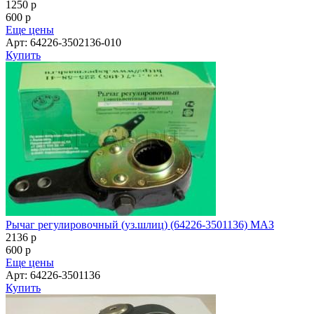
1250
p
600
p
Еще цены
Арт: 64226-3502136-010
Купить
Рычаг регулировочный (уз.шлиц) (64226-3501136) МАЗ
2136
p
600
p
Еще цены
Арт: 64226-3501136
Купить