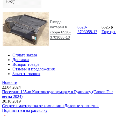
Гнездо
батарей в
6520-
6525
p
3703058-13
Еще це
сборе 6520-
3703058-13
Оплата заказа
Доставка
Возврат товара
Отзывы и предложения
Заказать звонок
Новости
22.04.2024
Посетили 135-ю Кантонскую ярмарку в Гуанчжоу (Canton Fair
весна 2024)
30.10.2019
Секреты мастерства от компании «Деловые запчасти»
Подписаться на рассылку