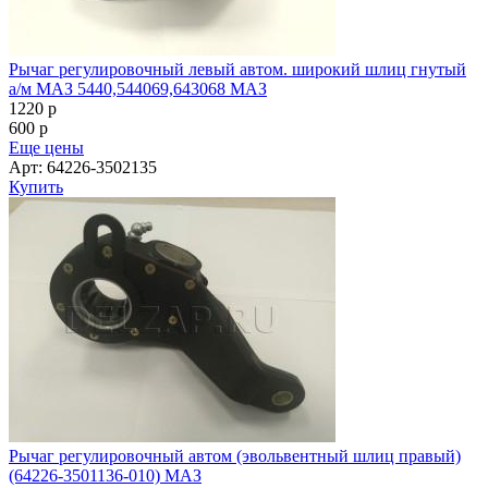
Рычаг регулировочный левый автом. широкий шлиц гнутый
а/м МАЗ 5440,544069,643068 МАЗ
1220
p
600
p
Еще цены
Арт: 64226-3502135
Купить
Рычаг регулировочный автом (эвольвентный шлиц правый)
(64226-3501136-010) МАЗ