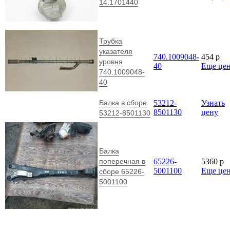
14.1701440
Трубка
указателя
740.1009048-
454
p
уровня
40
Еще це
740.1009048-
40
Балка в сборе
53212-
Узнать
8501130
цену
53212-8501130
Балка
поперечная в
65226-
5360
p
5001100
Еще це
сборе 65226-
5001100