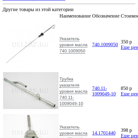
Другие товары из этой категории
Наименование
Обозначение
Стоимо
Указатель
350
p
740.1009050
уровня масла
Еще це
740.1009050
Трубка
указателя
740.11-
850
p
уровня масла
1009049-10
Еще це
740.11-
1009049-10
Указатель
398
p
14.1701440
уровня масла
Еще це