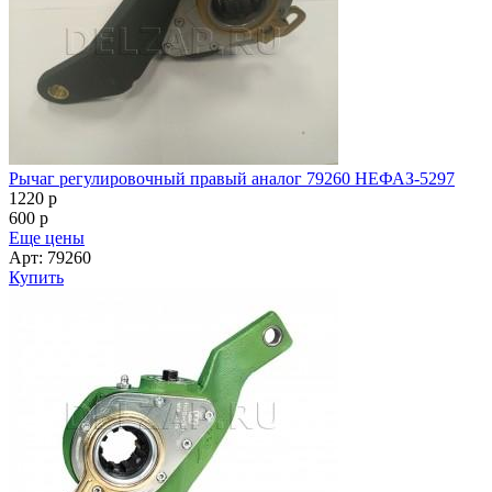
Рычаг регулировочный правый аналог 79260 НЕФАЗ-5297
1220
p
600
p
Еще цены
Арт: 79260
Купить