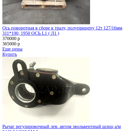
Ось поворотная в сборе к тралу, полуприцепу 12т 127/16мм
311*190, 1950 ОСЬ L1 ( Л1 )
370000
p
365000
p
Еще цены
Купить
Рычаг регулировочный лев. автом эвольвентный шлиц а/м