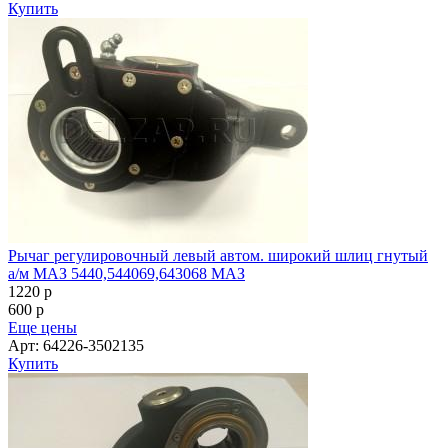
Купить
Рычаг регулировочный левый автом. широкий шлиц гнутый
а/м МАЗ 5440,544069,643068 МАЗ
1220
p
600
p
Еще цены
Арт: 64226-3502135
Купить