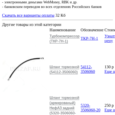
- электронными деньгами WebMoney, RBK и др.
- банковским переводом во всех отделениях Российских банков
Скачать все варианты оплаты
32 Кб
Другие товары из этой категории
Наименование
Обозначение
Стои
Турбокомпрессор
Узнат
ТКР-7Н-1
цену
(ТКР-7Н-1)
Шланг тормозной
54112-
130
p
3506060
Еще 
(54112-3506060)
Шланг тормозной
(армированый)
5320-
250
p
НефАЗ задний
3506060-20
Еще 
(5320-3506060-