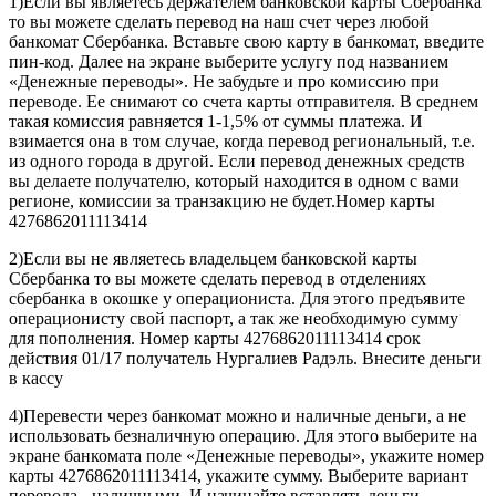
1)Если вы являетесь держателем банковской карты Сбербанка
то вы можете сделать перевод на наш счет через любой
банкомат Сбербанка. Вставьте свою карту в банкомат, введите
пин-код. Далее на экране выберите услугу под названием
«Денежные переводы». Не забудьте и про комиссию при
переводе. Ее снимают со счета карты отправителя. В среднем
такая комиссия равняется 1-1,5% от суммы платежа. И
взимается она в том случае, когда перевод региональный, т.е.
из одного города в другой. Если перевод денежных средств
вы делаете получателю, который находится в одном с вами
регионе, комиссии за транзакцию не будет.Номер карты
4276862011113414
2)Если вы не являетесь владельцем банковской карты
Сбербанка то вы можете сделать перевод в отделениях
сбербанка в окошке у операциониста. Для этого предъявите
операционисту свой паспорт, а так же необходимую сумму
для пополнения. Номер карты 4276862011113414 срок
действия 01/17 получатель Нургалиев Радэль. Внесите деньги
в кассу
4)Перевести через банкомат можно и наличные деньги, а не
использовать безналичную операцию. Для этого выберите на
экране банкомата поле «Денежные переводы», укажите номер
карты 4276862011113414, укажите сумму. Выберите вариант
перевода - наличными. И начинайте вставлять деньги.