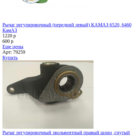
Рычаг регулировочный (передний левый) КАМАЗ 6520, 6460
КамАЗ
1220
p
600
p
Еще цены
Арт: 79259
Купить
Рычаг регулировочный эвольвентный правый шлиц ,гнутый