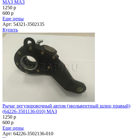
МАЗ МАЗ
1250
p
600
p
Еще цены
Арт: 54321-3502135
Купить
Рычаг регулировочный автом (эвольвентный шлиц правый)
(64226-3501136-010) МАЗ
1250
p
600
p
Еще цены
Арт: 64226-3502136-010