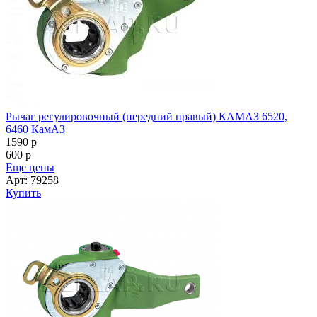
Рычаг регулировочный (передний правый) КАМАЗ 6520,
6460 КамАЗ
1590
p
600
p
Еще цены
Арт: 79258
Купить