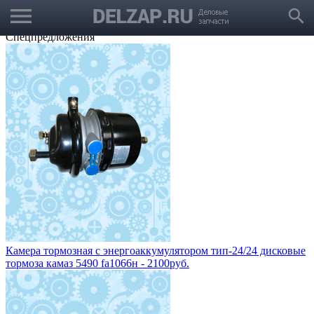
menu
Выбрать город
search
Корзина
Заказать звонок
Спецпредложения
Камера тормозная с энергоаккумулятором тип-24/24 дисковые
тормоза камаз 5490 fa1066н - 2100руб.