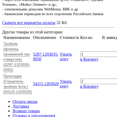
Телеком», «Мобил Элемент» и др.;
- электронными деньгами WebMoney, RBK и др.
- банковским переводом во всех отделениях Российских банков
Скачать все варианты оплаты
32 Кб
Другие товары из этой категории
Наименование
Обозначение
Стоимость
Кол-во
В заявк
Тройник
(фланец
прижимной три
5297-1203035-
Узнать
0050
цену
в Корзину
отверстия)
(5297-1203035-
0050)
Прокладка
(Глушитель-
Узнать
54115.1203020
цену
в Корзину
тройник 4отв.)
(54115.1203020)
Оплата заказа
Доставка
Возврат товара
Отзывы и предложения