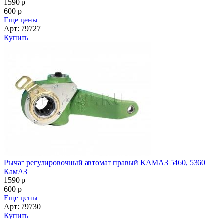
1590
p
600
p
Еще цены
Арт: 79727
Купить
Рычаг регулировочный автомат правый КАМАЗ 5460, 5360
КамАЗ
1590
p
600
p
Еще цены
Арт: 79730
Купить