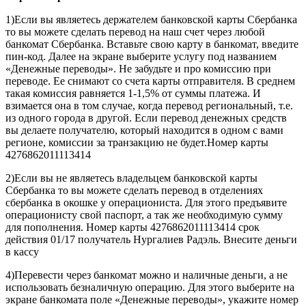
1)Если вы являетесь держателем банковской карты Сбербанка
то вы можете сделать перевод на наш счет через любой
банкомат Сбербанка. Вставьте свою карту в банкомат, введите
пин-код. Далее на экране выберите услугу под названием
«Денежные переводы». Не забудьте и про комиссию при
переводе. Ее снимают со счета карты отправителя. В среднем
такая комиссия равняется 1-1,5% от суммы платежа. И
взимается она в том случае, когда перевод региональный, т.е.
из одного города в другой. Если перевод денежных средств
вы делаете получателю, который находится в одном с вами
регионе, комиссии за транзакцию не будет.Номер карты
4276862011113414
2)Если вы не являетесь владельцем банковской карты
Сбербанка то вы можете сделать перевод в отделениях
сбербанка в окошке у операциониста. Для этого предъявите
операционисту свой паспорт, а так же необходимую сумму
для пополнения. Номер карты 4276862011113414 срок
действия 01/17 получатель Нургалиев Радэль. Внесите деньги
в кассу
4)Перевести через банкомат можно и наличные деньги, а не
использовать безналичную операцию. Для этого выберите на
экране банкомата поле «Денежные переводы», укажите номер