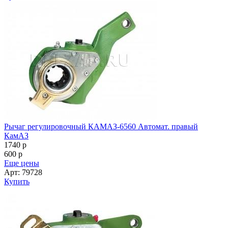
Рычаг регулировочный КАМАЗ-6560 Автомат. правый
КамАЗ
1740
p
600
p
Еще цены
Арт: 79728
Купить