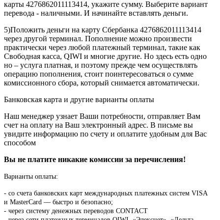
карты 4276862011113414, укажите сумму. Выберите вариант
перевода - наличными. И начинайте вставлять деньги.
5)Положить деньги на карту Сбербанка 4276862011113414
через другой терминал. Пополнение можно произвести
практически через любой платежный терминал, такие как
Свободная касса, QIWI и многие другие. Но здесь есть одно
но – услуга платная, и поэтому прежде чем осуществлять
операцию пополнения, стоит поинтересоваться о сумме
комиссионного сбора, который снимается автоматически.
Банковская карта и другие варианты оплаты
Наш менеджер узнает Ваши потребности, отправляет Вам
счет на оплату на Ваш электронный адрес. В письме вы
увидите информацию по счету и оплатите удобным для Вас
способом
Вы не платите никакие комиссии за перечисления!
Варианты оплаты:
-
со счета банковских карт международных платежных систем VISA
и MasterCard — быстро и безопасно;
- через систему денежных переводов CONTACT
- через сети платежных терминалов QIWI, «Элекснет», «Дельта