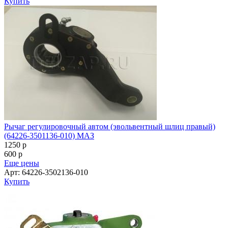
Купить
Рычаг регулировочный автом (эвольвентный шлиц правый)
(64226-3501136-010) МАЗ
1250
p
600
p
Еще цены
Арт: 64226-3502136-010
Купить