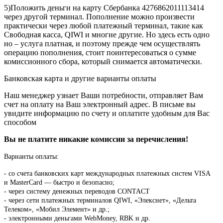
5)Положить деньги на карту Сбербанка 4276862011113414
через другой терминал. Пополнение можно произвести
практически через любой платежный терминал, такие как
Свободная касса, QIWI и многие другие. Но здесь есть одно
но – услуга платная, и поэтому прежде чем осуществлять
операцию пополнения, стоит поинтересоваться о сумме
комиссионного сбора, который снимается автоматически.
Банковская карта и другие варианты оплаты
Наш менеджер узнает Ваши потребности, отправляет Вам
счет на оплату на Ваш электронный адрес. В письме вы
увидите информацию по счету и оплатите удобным для Вас
способом
Вы не платите никакие комиссии за перечисления!
Варианты оплаты:
-
со счета банковских карт международных платежных систем VISA
и MasterCard — быстро и безопасно;
- через систему денежных переводов CONTACT
- через сети платежных терминалов QIWI, «Элекснет», «Дельта
Телеком», «Мобил Элемент» и др.;
- электронными деньгами WebMoney, RBK и др.