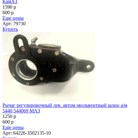
КамАЗ
1590
p
600
p
Еще цены
Арт: 79730
Купить
Рычаг регулировочный лев. автом эвольвентный шлиц а/м
5440,544069 МАЗ
1250
p
600
p
Еще цены
Арт: 64226-3502135-10