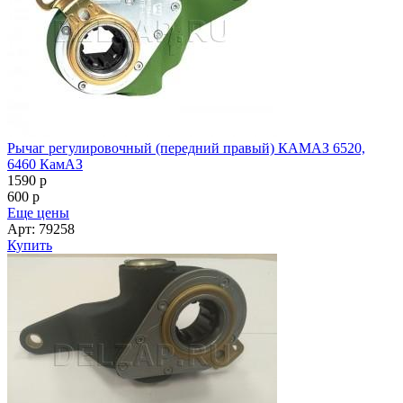
Рычаг регулировочный (передний правый) КАМАЗ 6520,
6460 КамАЗ
1590
p
600
p
Еще цены
Арт: 79258
Купить