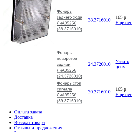
Фонарь
заднего хода
165
p
38.3716010
Еще це
ЛиАЗ5256
(38.3716010)
Фонарь
поворотов
Узнать
24.3726010
задний
цену
ЛиАЗ5256
(24.3726010)
Фонарь стоп
сигнала
165
p
39.3716010
Еще це
ЛиАЗ5256
(39.3716010)
Оплата заказа
Доставка
Возврат товара
Отзывы и предложения