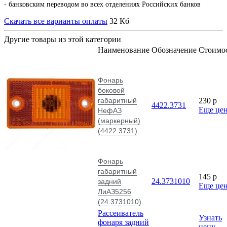
- банковским переводом во всех отделениях Российских банков
Скачать все варианты оплаты
32 Кб
Другие товары из этой категории
Наименование
Обозначение
Стоимо
Фонарь
боковой
габаритный
230
p
4422.3731
Еще це
НефАЗ
(маркерный)
(4422.3731)
Фонарь
габаритный
145
p
24.3731010
задний
Еще це
ЛиАЗ5256
(24.3731010)
Рассеиватель
Узнать
фонаря задний
цену