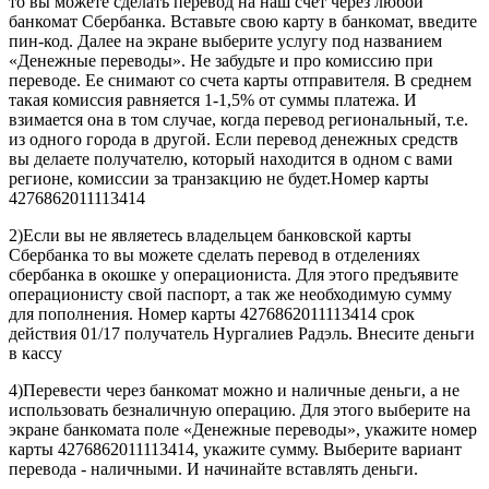
то вы можете сделать перевод на наш счет через любой
банкомат Сбербанка. Вставьте свою карту в банкомат, введите
пин-код. Далее на экране выберите услугу под названием
«Денежные переводы». Не забудьте и про комиссию при
переводе. Ее снимают со счета карты отправителя. В среднем
такая комиссия равняется 1-1,5% от суммы платежа. И
взимается она в том случае, когда перевод региональный, т.е.
из одного города в другой. Если перевод денежных средств
вы делаете получателю, который находится в одном с вами
регионе, комиссии за транзакцию не будет.Номер карты
4276862011113414
2)Если вы не являетесь владельцем банковской карты
Сбербанка то вы можете сделать перевод в отделениях
сбербанка в окошке у операциониста. Для этого предъявите
операционисту свой паспорт, а так же необходимую сумму
для пополнения. Номер карты 4276862011113414 срок
действия 01/17 получатель Нургалиев Радэль. Внесите деньги
в кассу
4)Перевести через банкомат можно и наличные деньги, а не
использовать безналичную операцию. Для этого выберите на
экране банкомата поле «Денежные переводы», укажите номер
карты 4276862011113414, укажите сумму. Выберите вариант
перевода - наличными. И начинайте вставлять деньги.