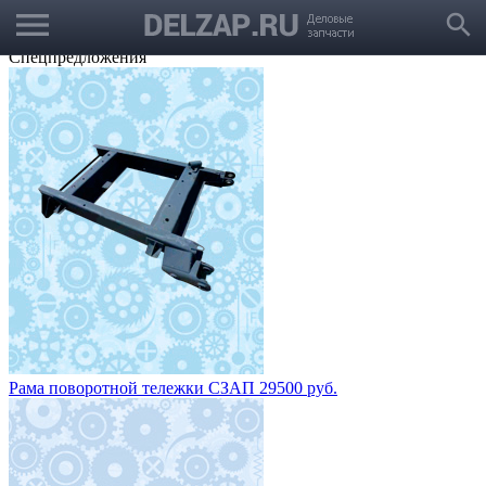
menu
Выбрать город
search
Корзина
Заказать звонок
Спецпредложения
Рама поворотной тележки СЗАП 29500 руб.