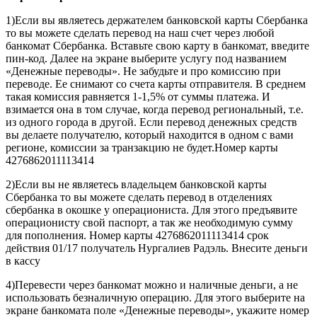
1)Если вы являетесь держателем банковской карты Сбербанка
то вы можете сделать перевод на наш счет через любой
банкомат Сбербанка. Вставьте свою карту в банкомат, введите
пин-код. Далее на экране выберите услугу под названием
«Денежные переводы». Не забудьте и про комиссию при
переводе. Ее снимают со счета карты отправителя. В среднем
такая комиссия равняется 1-1,5% от суммы платежа. И
взимается она в том случае, когда перевод региональный, т.е.
из одного города в другой. Если перевод денежных средств
вы делаете получателю, который находится в одном с вами
регионе, комиссии за транзакцию не будет.Номер карты
4276862011113414
2)Если вы не являетесь владельцем банковской карты
Сбербанка то вы можете сделать перевод в отделениях
сбербанка в окошке у операциониста. Для этого предъявите
операционисту свой паспорт, а так же необходимую сумму
для пополнения. Номер карты 4276862011113414 срок
действия 01/17 получатель Нургалиев Радэль. Внесите деньги
в кассу
4)Перевести через банкомат можно и наличные деньги, а не
использовать безналичную операцию. Для этого выберите на
экране банкомата поле «Денежные переводы», укажите номер