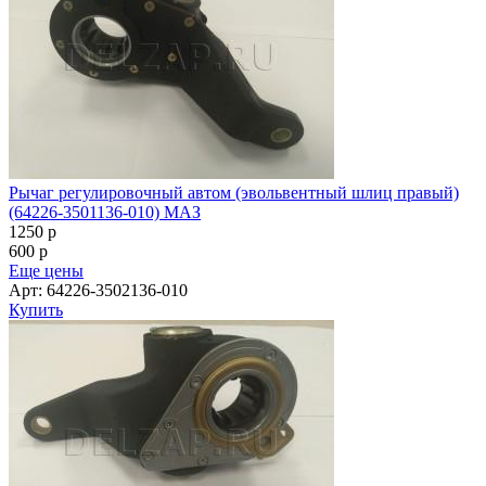
Рычаг регулировочный автом (эвольвентный шлиц правый)
(64226-3501136-010) МАЗ
1250
p
600
p
Еще цены
Арт: 64226-3502136-010
Купить