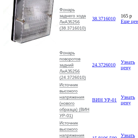
Фонарь
заднего хода
165
p
38.3716010
Еще це
ЛиАЗ5256
(38.3716010)
Фонарь
поворотов
Узнать
24.3726010
задний
цену
ЛиАЗ5256
(24.3726010)
Источник
высокого
напряжения
Узнать
ВИН УР-01
цену
(нового
образца) (ВИН
УР-01)
Источник
высокого
напряжения
Узнать