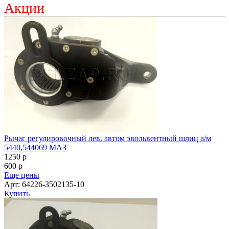
Акции
Рычаг регулировочный лев. автом эвольвентный шлиц а/м
5440,544069 МАЗ
1250
p
600
p
Еще цены
Арт: 64226-3502135-10
Купить