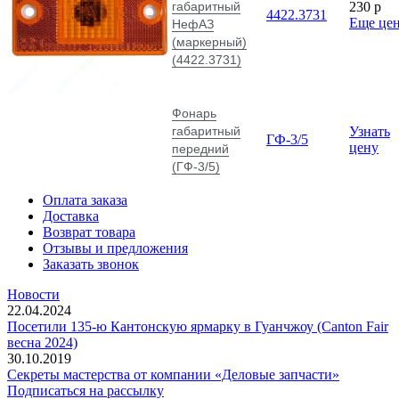
габаритный
230
p
4422.3731
Еще це
НефАЗ
(маркерный)
(4422.3731)
Фонарь
габаритный
Узнать
ГФ-3/5
цену
передний
(ГФ-3/5)
Оплата заказа
Доставка
Возврат товара
Отзывы и предложения
Заказать звонок
Новости
22.04.2024
Посетили 135-ю Кантонскую ярмарку в Гуанчжоу (Canton Fair
весна 2024)
30.10.2019
Секреты мастерства от компании «Деловые запчасти»
Подписаться на рассылку