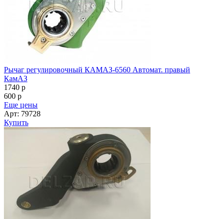
Рычаг регулировочный КАМАЗ-6560 Автомат. правый
КамАЗ
1740
p
600
p
Еще цены
Арт: 79728
Купить