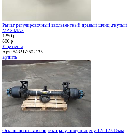
Рычаг регулировочный эвольвентный правый шлиц ,гнутый
МАЗ МАЗ
1250
p
600
p
Еще цены
Арт: 54321-3502135
Купить
Ось поворотная в сборе к тралу, полуприцепу 12т 127/16мм