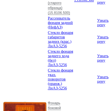
15.8106.500
цену
(старого
образца)
(15.8106.500)
Рассеиватель
Узнать
фонаря задний
цену
(НефАЗ)
Стекло фонаря
габаритов
Узнать
задних (крас.)
цену
ЛиАЗ-5256
Стекло фонаря
заднего хода
Узнать
(бел)
цену
ЛиАЗ-5256
Стекло фонаря
указ.
Узнать
поворотов
цену
(оранж.)
ЛиАЗ-5256
Фонарь
боковой