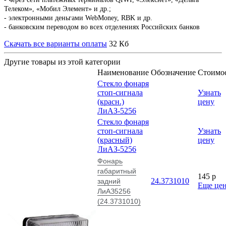
Телеком», «Мобил Элемент» и др.;
- электронными деньгами WebMoney, RBK и др.
- банковским переводом во всех отделениях Российских банков
Скачать все варианты оплаты
32 Кб
Другие товары из этой категории
Наименование
Обозначение
Стоимо
Стекло фонаря
стоп-сигнала
Узнать
(красн.)
цену
ЛиАЗ-5256
Стекло фонаря
стоп-сигнала
Узнать
(красный)
цену
ЛиАЗ-5256
Фонарь
габаритный
145
p
24.3731010
задний
Еще це
ЛиАЗ5256
(24.3731010)