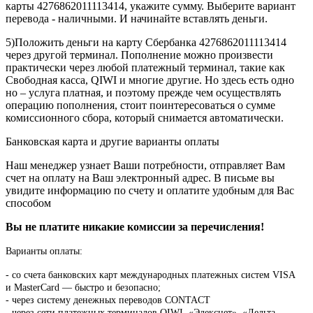
карты 4276862011113414, укажите сумму. Выберите вариант
перевода - наличными. И начинайте вставлять деньги.
5)Положить деньги на карту Сбербанка 4276862011113414
через другой терминал. Пополнение можно произвести
практически через любой платежный терминал, такие как
Свободная касса, QIWI и многие другие. Но здесь есть одно
но – услуга платная, и поэтому прежде чем осуществлять
операцию пополнения, стоит поинтересоваться о сумме
комиссионного сбора, который снимается автоматически.
Банковская карта и другие варианты оплаты
Наш менеджер узнает Ваши потребности, отправляет Вам
счет на оплату на Ваш электронный адрес. В письме вы
увидите информацию по счету и оплатите удобным для Вас
способом
Вы не платите никакие комиссии за перечисления!
Варианты оплаты:
-
со счета банковских карт международных платежных систем VISA
и MasterCard — быстро и безопасно;
- через систему денежных переводов CONTACT
- через сети платежных терминалов QIWI, «Элекснет», «Дельта