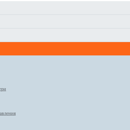
ери
авления