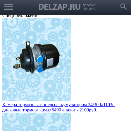
menu
Выбрать город
search
Корзина
Заказать звонок
Спецпредложения
Камера тормозная с энергоаккумулятором 24/30 fa1103d
дисковые тормоза камаз 5490 аналог - 2100руб.