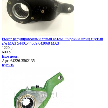
Рычаг регулировочный левый автом. широкий шлиц гнутый
а/м МАЗ 5440,544069,643068 МАЗ
1220
p
600
p
Еще цены
Арт: 64226-3502135
Купить