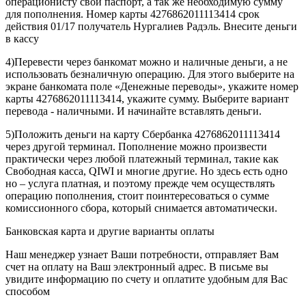
операционисту свой паспорт, а так же необходимую сумму
для пополнения. Номер карты 4276862011113414 срок
действия 01/17 получатель Нургалиев Радэль. Внесите деньги
в кассу
4)Перевести через банкомат можно и наличные деньги, а не
использовать безналичную операцию. Для этого выберите на
экране банкомата поле «Денежные переводы», укажите номер
карты 4276862011113414, укажите сумму. Выберите вариант
перевода - наличными. И начинайте вставлять деньги.
5)Положить деньги на карту Сбербанка 4276862011113414
через другой терминал. Пополнение можно произвести
практически через любой платежный терминал, такие как
Свободная касса, QIWI и многие другие. Но здесь есть одно
но – услуга платная, и поэтому прежде чем осуществлять
операцию пополнения, стоит поинтересоваться о сумме
комиссионного сбора, который снимается автоматически.
Банковская карта и другие варианты оплаты
Наш менеджер узнает Ваши потребности, отправляет Вам
счет на оплату на Ваш электронный адрес. В письме вы
увидите информацию по счету и оплатите удобным для Вас
способом