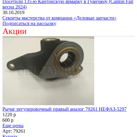
Посетили 135-ю Кантонскую ярмарку в Гуанчжоу (Canton Fair
весна 2024)
30.10.2019
Секреты мастерства от компании «Деловые запчасти»
Подписаться на рассылку
Акции
Рычаг регулировочный правый аналог 79261 НЕФАЗ-5297
1220
p
600
p
Еще цены
Арт: 79261
Купить