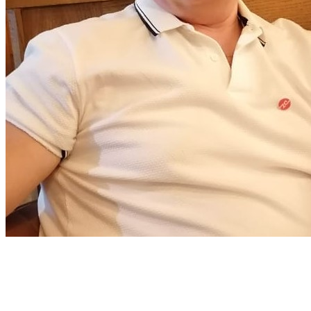
Cвязаться с менеджером
Оплата заказа
Доставка
Возврат товара
Отзывы и предложения
Заказать звонок
Новости
22.04.2024
Посетили 135-ю Кантонскую ярмарку в Гуанчжоу (Canton Fair в
30.10.2019
Секреты мастерства от компании «Деловые запчасти»
Подписаться на рассылку
Видео