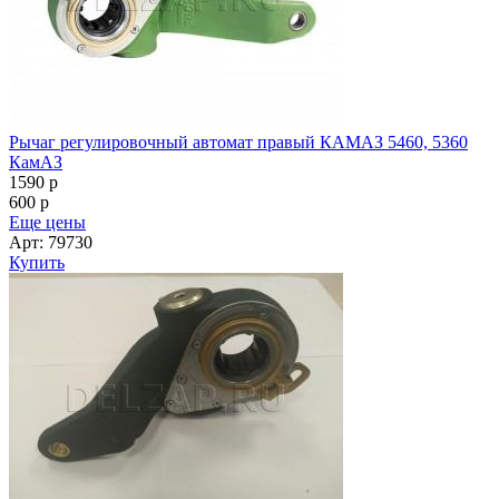
Рычаг регулировочный автомат правый КАМАЗ 5460, 5360
КамАЗ
1590
p
600
p
Еще цены
Арт: 79730
Купить