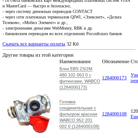
-
со счета банковских карт международных платежных систем VISA
и MasterCard — быстро и безопасно;
- через систему денежных переводов CONTACT
- через сети платежных терминалов QIWI, «Элекснет», «Дельта
Телеком», «Мобил Элемент» и др.;
- электронными деньгами WebMoney, RBK и др.
- банковским переводом во всех отделениях Российских банков
Скачать все варианты оплаты
32 Кб
Другие товары из этой категории
Наименование
Обозначение
Ст
Блок EBS 2S/2M
480 102 063 0 с
Узн
1284000173
це
фитингами, WABCO
(1284000173)
Головка
соединительная с
12
1284000108
фильтром красная
Ещ
WABCO 952 201
002 0 (1284000108)