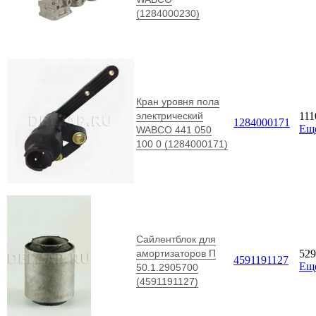
(1284000230)
Кран уровня пола
электрический
11
1284000171
Ещ
WABCO 441 050
100 0 (1284000171)
Сайлентблок для
амортизаторов П
52
4591191127
Ещ
50.1.2905700
(4591191127)