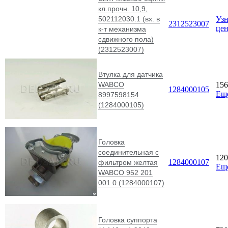
кл.прочн. 10,9,
502112030.1 (вх. в
Узн
2312523007
це
к-т механизма
сдвижного пола)
(2312523007)
Втулка для датчика
WABCO
15
1284000105
Ещ
8997598154
(1284000105)
Головка
соединительная с
12
1284000107
фильтром желтая
Ещ
WABCO 952 201
001 0 (1284000107)
Головка суппорта