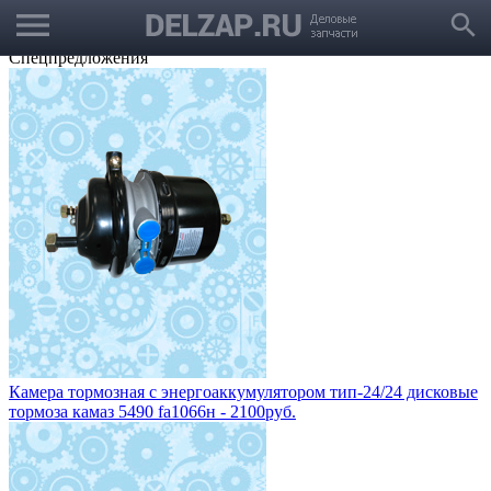
menu
Выбрать город
search
Корзина
Заказать звонок
Спецпредложения
Камера тормозная с энергоаккумулятором тип-24/24 дисковые
тормоза камаз 5490 fa1066н - 2100руб.