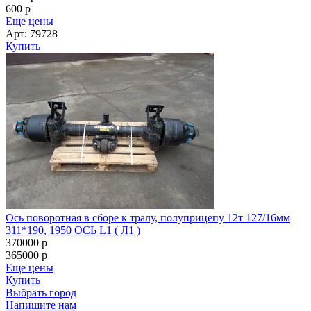
600
p
Еще цены
Арт: 79728
Купить
Ось поворотная в сборе к тралу, полуприцепу 12т 127/16мм
311*190, 1950 ОСЬ L1 ( Л1 )
370000
p
365000
p
Еще цены
Купить
Выбрать город
Напишите нам