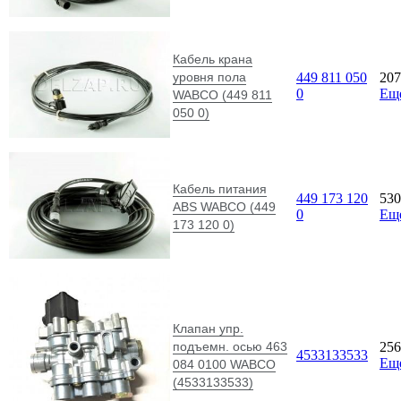
Кабель крана
уровня пола
449 811 050
20
0
Ещ
WABCO (449 811
050 0)
Кабель питания
449 173 120
53
АBS WABCO (449
0
Ещ
173 120 0)
Клапан упр.
подъемн. осью 463
25
4533133533
Ещ
084 0100 WABCO
(4533133533)