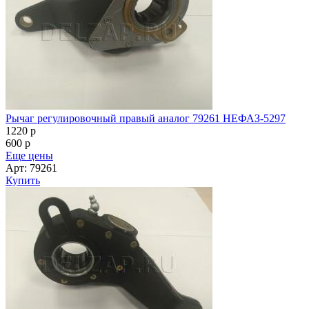
Рычаг регулировочный правый аналог 79261 НЕФАЗ-5297
1220
p
600
p
Еще цены
Арт: 79261
Купить