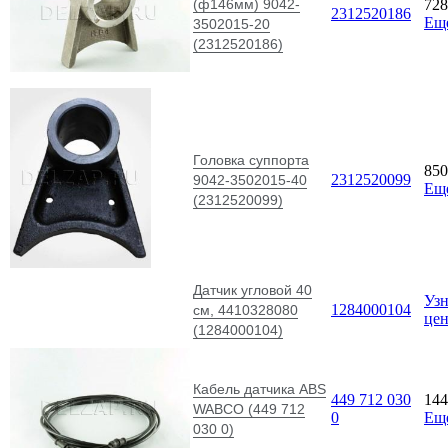
(ф146мм) 9042-
72
2312520186
Ещ
3502015-20
(2312520186)
Головка суппорта
85
2312520099
9042-3502015-40
Ещ
(2312520099)
Датчик угловой 40
Узн
1284000104
см, 4410328080
це
(1284000104)
Кабель датчика ABS
449 712 030
14
WABCO (449 712
0
Ещ
030 0)