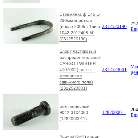
Стремянка ф 146 L-
290мм короткая
75
2312520190
(после 2008г.) 1лист
Ещ
1042-2912408-50
(2312520190)
Блок пластиковый
распределительный
CARGO TWISTER
Узн
2312523001
4107002( вх. в к-т
це
механизма
сдвижного пола)
(2312523001)
Болт колесный
20
1282000011
9042-3104050
Ещ
(1282000011)
Винт М12х30 оцинк.