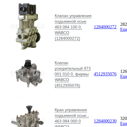
Клапан управления
подъемной осью
28
1284000272
463 084 100 0,
Ещ
WABCO
(1284000272)
Клапан
ускорительный 973
12
4512935076
001 010 0, фирмы
Ещ
WABCO
(4512935076)
Кран управления
подъемной осью ,
32
1284000230
463 084 000 0
Ещ
WABCO