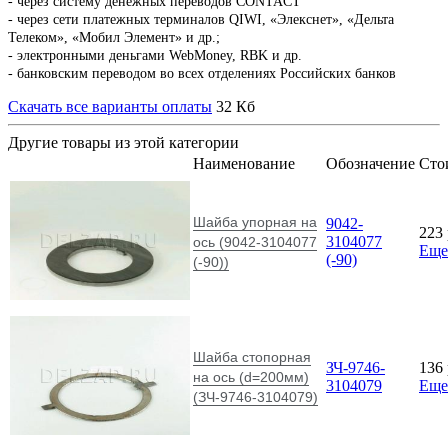
- через систему денежных переводов CONTACT
- через сети платежных терминалов QIWI, «Элекснет», «Дельта
Телеком», «Мобил Элемент» и др.;
- электронными деньгами WebMoney, RBK и др.
- банковским переводом во всех отделениях Российских банков
Скачать все варианты оплаты
32 Кб
Другие товары из этой категории
Наименование
Обозначение
Сто
Шайба упорная на
9042-
223
3104077
ось (9042-3104077
Еще
(-90)
(-90))
Шайба стопорная
ЗЧ-9746-
136
на ось (d=200мм)
3104079
Еще
(ЗЧ-9746-3104079)