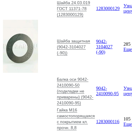
Шайба 24.03.019
Узн
1283000129
ГОСТ 11371-78
цен
(1283000129)
Шайба защитная
9042-
285
3104027
(9042-3104027
Еще
(-90)
(-90))
Балка оси 9042-
2410090-50
9042-
Узн
(подкладки не
2410090-95
цен
приварены) (9042-
2410090-95)
Гайка М16
самостопорящаяся
105
1283000116
с покрытием кл.
Еще
прочн. 8,8