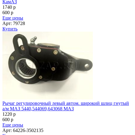
КамАЗ
1740
p
600
p
Еще цены
Арт: 79728
Купить
Рычаг регулировочный левый автом. широкий шлиц гнутый
а/м МАЗ 5440,544069,643068 МАЗ
1220
p
600
p
Еще цены
Арт: 64226-3502135