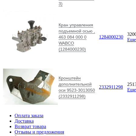
3)
Кран управления
подъемной осью ,
320
1284000230
463 084 000 0
Еще
WABCO
(1284000230)
Кронштейн
дополнительной
251
2332911298
Еще
оси 9523-3013050
(2332911298)
Оплата заказа
Доставка
Возврат товара
Отзывы и предложения