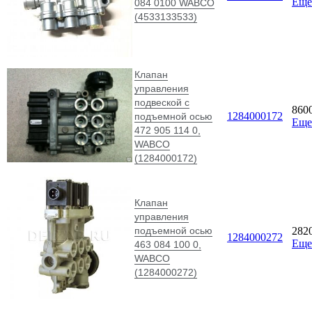
Еще
084 0100 WABCO
(4533133533)
Клапан
управления
подвеской с
860
1284000172
подъемной осью
Еще
472 905 114 0,
WABCO
(1284000172)
Клапан
управления
подъемной осью
282
1284000272
Еще
463 084 100 0,
WABCO
(1284000272)