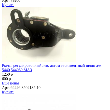
Арт: 79260
Купить
Рычаг регулировочный лев. автом эвольвентный шлиц а/м
5440,544069 МАЗ
1250
p
600
p
Еще цены
Арт: 64226-3502135-10
Купить