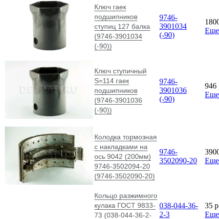
Ключ гаек
подшипников
9746-
180
3901034
ступиц 127 балка
Еще
(-90)
(9746-3901034
(-90))
Ключ ступичный
S=114 гаек
9746-
946
3901036
подшипников
Еще
(-90)
(9746-3901036
(-90))
Колодка тормозная
с накладками на
9746-
390
ось 9042 (200мм)
3502090-20
Еще
9746-3502094-20
(9746-3502090-20)
Кольцо разжимного
кулака ГОСТ 9833-
038-044-36-
35
p
2-3
Еще
73 (038-044-36-2-