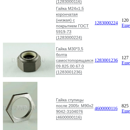
(1283000116)
Гайка М24х1,5
корончатая
(низкая) с
120
1283000224
Еще
покрытием ГОСТ
5919-73
(1283000224)
Гайка М30*3,5
болта
127
1283001236
самостопорящаяся
Еще
09.825.00.67.0
(1283001236)
Гайка ступицы
после 2005г. М90х2
825
4600000116
Еще
9042-3104076
(4600000116)