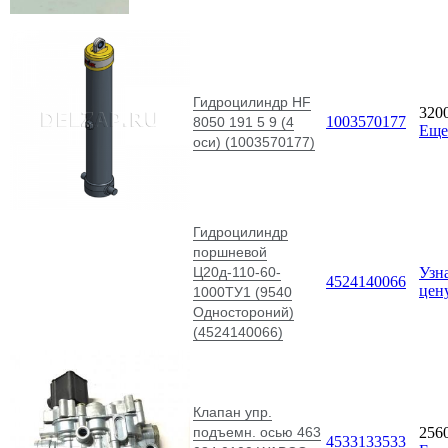
Гидроцилиндр HF
320
1003570177
8050 191 5 9 (4
Еще
оси) (1003570177)
Гидроцилиндр
поршневой
Ц20д-110-60-
Узн
4524140066
цен
1000ТУ1 (9540
Одностороний)
(4524140066)
Клапан упр.
подъемн. осью 463
256
4533133533