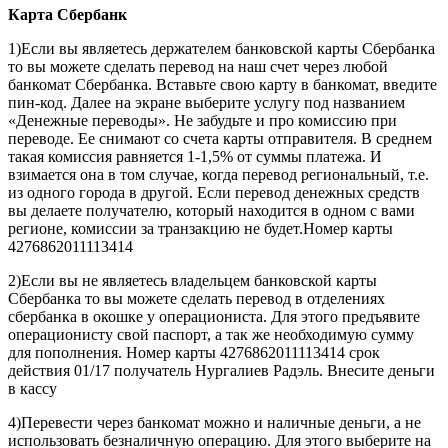
Карта
Сбербанк
1)Если вы являетесь держателем банковской карты Сбербанка
то вы можете сделать перевод на наш счет через любой
банкомат Сбербанка. Вставьте свою карту в банкомат, введите
пин-код. Далее на экране выберите услугу под названием
«Денежные переводы». Не забудьте и про комиссию при
переводе. Ее снимают со счета карты отправителя. В среднем
такая комиссия равняется 1-1,5% от суммы платежа. И
взимается она в том случае, когда перевод региональный, т.е.
из одного города в другой. Если перевод денежных средств
вы делаете получателю, который находится в одном с вами
регионе, комиссии за транзакцию не будет.Номер карты
4276862011113414
2)Если вы не являетесь владельцем банковской карты
Сбербанка то вы можете сделать перевод в отделениях
сбербанка в окошке у операциониста. Для этого предъявите
операционисту свой паспорт, а так же необходимую сумму
для пополнения. Номер карты 4276862011113414 срок
действия 01/17 получатель Нургалиев Радэль. Внесите деньги
в кассу
4)Перевести через банкомат можно и наличные деньги, а не
использовать безналичную операцию. Для этого выберите на