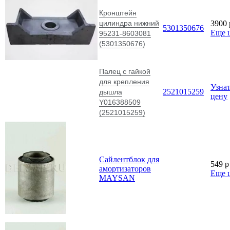
Кронштейн
цилиндра нижний
3900
5301350676
Еще 
95231-8603081
(5301350676)
Палец с гайкой
для крепления
Узна
2521015259
дышла
цену
Y016388509
(2521015259)
Сайлентблок для
549
p
амортизаторов
Еще 
MAYSAN