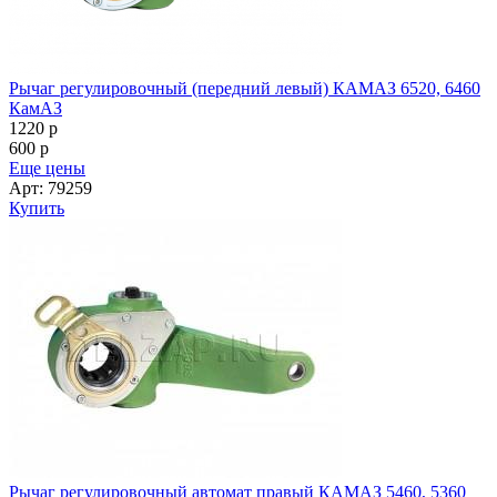
Рычаг регулировочный (передний левый) КАМАЗ 6520, 6460
КамАЗ
1220
p
600
p
Еще цены
Арт: 79259
Купить
Рычаг регулировочный автомат правый КАМАЗ 5460, 5360