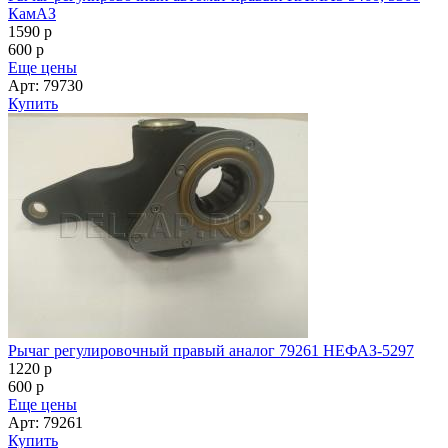
КамАЗ
1590
p
600
p
Еще цены
Арт: 79730
Купить
Рычаг регулировочный правый аналог 79261 НЕФАЗ-5297
1220
p
600
p
Еще цены
Арт: 79261
Купить