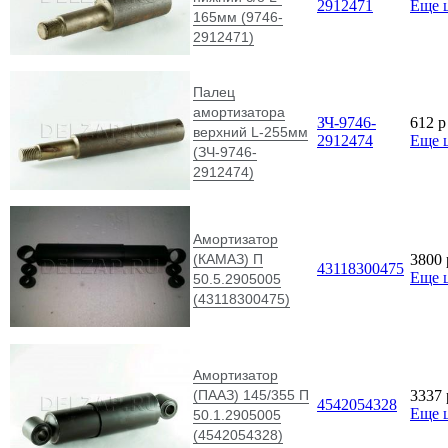
2912471
Еще 
165мм (9746-
2912471)
Палец
амортизатора
ЗЧ-9746-
612
p
верхний L-255мм
2912474
Еще 
(ЗЧ-9746-
2912474)
Амортизатор
(КАМАЗ) П
3800
43118300475
Еще 
50.5.2905005
(43118300475)
Амортизатор
(ПААЗ) 145/355 П
3337
4542054328
Еще 
50.1.2905005
(4542054328)