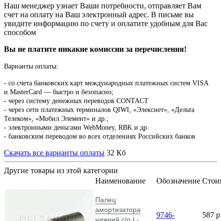
Наш менеджер узнает Ваши потребности, отправляет Вам
счет на оплату на Ваш электронный адрес. В письме вы
увидите информацию по счету и оплатите удобным для Вас
способом
Вы не платите никакие комиссии за перечисления!
Варианты оплаты:
-
со счета банковских карт международных платежных систем VISA
и MasterCard — быстро и безопасно;
- через систему денежных переводов CONTACT
- через сети платежных терминалов QIWI, «Элекснет», «Дельта
Телеком», «Мобил Элемент» и др.;
- электронными деньгами WebMoney, RBK и др.
- банковским переводом во всех отделениях Российских банков
Скачать все варианты оплаты
32 Кб
Другие товары из этой категории
Наименование
Обозначение
Стои
Палец
амортизатора
9746-
587
p
нижний с/о L-