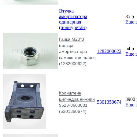
Втулка
амортизатора
85
p
одинарная
Еще 
(полиуретан)
Гайка М20*3
пальца
54
p
1282000622
амортизатора
Еще 
самоконтрящаяся
(1282000622)
Кронштейн
цилиндра нижний
3900
5301350674
Еще 
9523-8603081
(5301350674)