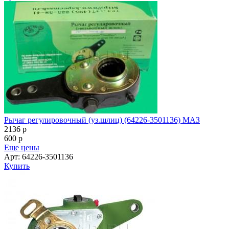
Рычаг регулировочный (уз.шлиц) (64226-3501136) МАЗ
2136
p
600
p
Еще цены
Арт: 64226-3501136
Купить