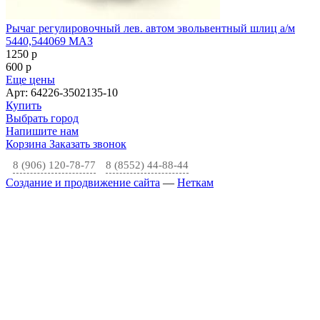
Рычаг регулировочный лев. автом эвольвентный шлиц а/м
5440,544069 МАЗ
1250
p
600
p
Еще цены
Арт: 64226-3502135-10
Купить
Выбрать город
Напишите нам
Корзина
Заказать звонок
8 (906) 120-78-77
8 (8552) 44-88-44
Создание и продвижение сайта
—
Неткам