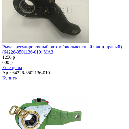
Рычаг регулировочный автом (эвольвентный шлиц правый)
(64226-3501136-010) МАЗ
1250
p
600
p
Еще цены
Арт: 64226-3502136-010
Купить