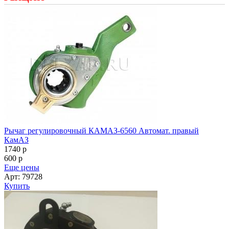
Рычаг регулировочный КАМАЗ-6560 Автомат. правый
КамАЗ
1740
p
600
p
Еще цены
Арт: 79728
Купить