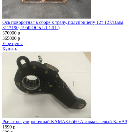
Ось поворотная в сборе к тралу, полуприцепу 12т 127/16мм
311*190, 1950 ОСЬ L1 ( Л1 )
370000
p
365000
p
Еще цены
Купить
Рычаг регулировочный КАМАЗ-6560 Автомат. левый КамАЗ
1590
p