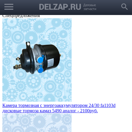
menu
Выбрать город
search
Корзина
Заказать звонок
Спецпредложения
Камера тормозная с энергоаккумулятором 24/30 fa1103d
дисковые тормоза камаз 5490 аналог - 2100руб.