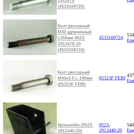
2912478
(4533169725)
Болт рессорный
М30 удлиненный
53
4533169724
L255мм 9523-
Ещ
2912478-10
(4533169724)
Болт рессорный
43
05323F FEBI
М30х3,5 L-190мм
Ещ
(05323F FEBI)
Кронштейн (9523-
9523-
54
2912440-20
Ещ
2912440-20)