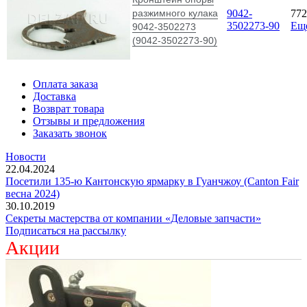
разжимного кулака
9042-
77
3502273-90
Ещ
9042-3502273
(9042-3502273-90)
Оплата заказа
Доставка
Возврат товара
Отзывы и предложения
Заказать звонок
Новости
22.04.2024
Посетили 135-ю Кантонскую ярмарку в Гуанчжоу (Canton Fair
весна 2024)
30.10.2019
Секреты мастерства от компании «Деловые запчасти»
Подписаться на рассылку
Акции