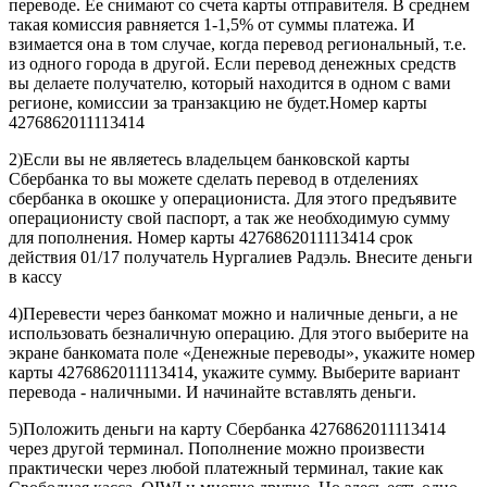
переводе. Ее снимают со счета карты отправителя. В среднем
такая комиссия равняется 1-1,5% от суммы платежа. И
взимается она в том случае, когда перевод региональный, т.е.
из одного города в другой. Если перевод денежных средств
вы делаете получателю, который находится в одном с вами
регионе, комиссии за транзакцию не будет.Номер карты
4276862011113414
2)Если вы не являетесь владельцем банковской карты
Сбербанка то вы можете сделать перевод в отделениях
сбербанка в окошке у операциониста. Для этого предъявите
операционисту свой паспорт, а так же необходимую сумму
для пополнения. Номер карты 4276862011113414 срок
действия 01/17 получатель Нургалиев Радэль. Внесите деньги
в кассу
4)Перевести через банкомат можно и наличные деньги, а не
использовать безналичную операцию. Для этого выберите на
экране банкомата поле «Денежные переводы», укажите номер
карты 4276862011113414, укажите сумму. Выберите вариант
перевода - наличными. И начинайте вставлять деньги.
5)Положить деньги на карту Сбербанка 4276862011113414
через другой терминал. Пополнение можно произвести
практически через любой платежный терминал, такие как