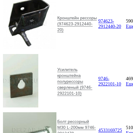
Кронштейн рессоры
974623-
59
(974623-2912440-
2912440-20
Ещ
20)
Усилитель
кронштейна
9746-
46
полурессоры
2922101-10
Ещ
сверленый (9746-
2922101-10)
Болт рессорный
М30 L-200мм 9746-
51
4533169725
Ещ