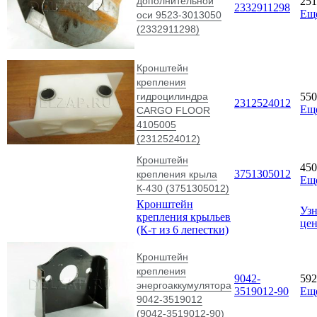
дополнительной
25
2332911298
Ещ
оси 9523-3013050
(2332911298)
Кронштейн
крепления
гидроцилиндра
55
2312524012
Ещ
CARGO FLOOR
4105005
(2312524012)
Кронштейн
45
3751305012
крепления крыла
Ещ
К-430 (3751305012)
Кронштейн
Узн
крепления крыльев
це
(К-т из 6 лепестки)
Кронштейн
крепления
9042-
59
энергоаккумулятора
3519012-90
Ещ
9042-3519012
(9042-3519012-90)