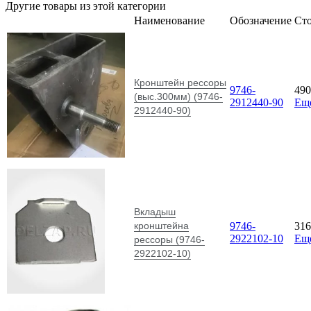
Другие товары из этой категории
Наименование
Обозначение
Ст
Кронштейн рессоры
9746-
49
(выс.300мм) (9746-
2912440-90
Ещ
2912440-90)
Вкладыш
кронштейна
9746-
31
2922102-10
Ещ
рессоры (9746-
2922102-10)