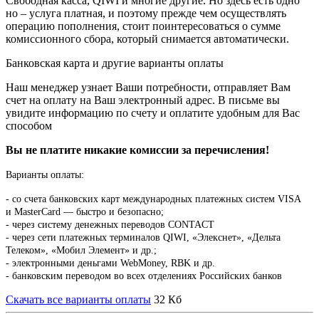
Свободная касса, QIWI и многие другие. Но здесь есть одно
но – услуга платная, и поэтому прежде чем осуществлять
операцию пополнения, стоит поинтересоваться о сумме
комиссионного сбора, который снимается автоматически.
Банковская карта и другие варианты оплаты
Наш менеджер узнает Ваши потребности, отправляет Вам
счет на оплату на Ваш электронный адрес. В письме вы
увидите информацию по счету и оплатите удобным для Вас
способом
Вы не платите никакие комиссии за перечисления!
Варианты оплаты:
-
со счета банковских карт международных платежных систем VISA
и MasterCard — быстро и безопасно;
- через систему денежных переводов CONTACT
- через сети платежных терминалов QIWI, «Элекснет», «Дельта
Телеком», «Мобил Элемент» и др.;
- электронными деньгами WebMoney, RBK и др.
- банковским переводом во всех отделениях Российских банков
Скачать все варианты оплаты
32 Кб