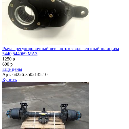
Рычаг регулировочный лев. автом эвольвентный шлиц а/м
5440,544069 МАЗ
1250
p
600
p
Еще цены
Арт: 64226-3502135-10
Купить