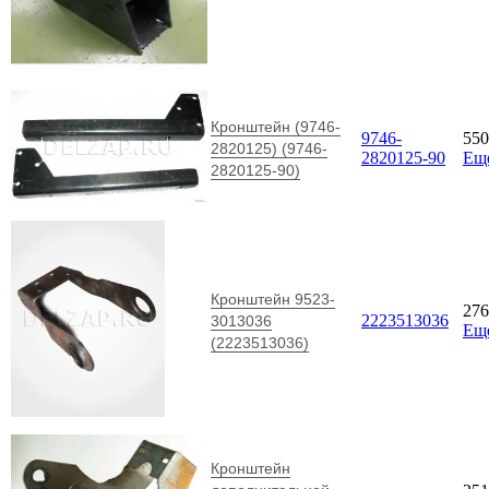
Кронштейн (9746-
9746-
55
2820125) (9746-
2820125-90
Ещ
2820125-90)
Кронштейн 9523-
27
2223513036
3013036
Ещ
(2223513036)
Кронштейн