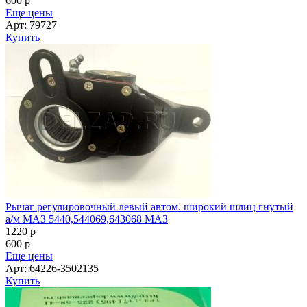
600
p
Еще цены
Арт: 79727
Купить
Рычаг регулировочный левый автом. широкий шлиц гнутый
а/м МАЗ 5440,544069,643068 МАЗ
1220
p
600
p
Еще цены
Арт: 64226-3502135
Купить