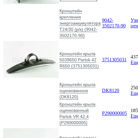
Кронштейн
крепления
9042-
Узн
энергоаккумулятора
3502170-90
це
Т24/30 (р/к) (9042-
3502170-90)
Кронштейн крыла
43
3751305031
5039650 Parlok 42
Ещ
R650 (3751305031)
Кронштейн крыла
25
DK8120
оцинкованное
Ещ
(DK8120)
Кронштейн крыла
оцинкованный
18
Р290000005
Ещ
Parlok VR 42,4
(Р290000005)
Кронштейн опоры