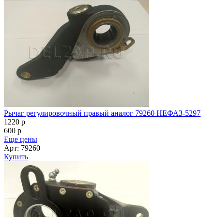
Рычаг регулировочный правый аналог 79260 НЕФАЗ-5297
1220
p
600
p
Еще цены
Арт: 79260
Купить