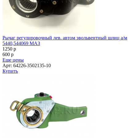
Рычаг регулировочный лев. автом эвольвентный шлиц а/м
5440,544069 МАЗ
1250
p
600
p
Еще цены
Арт: 64226-3502135-10
Купить