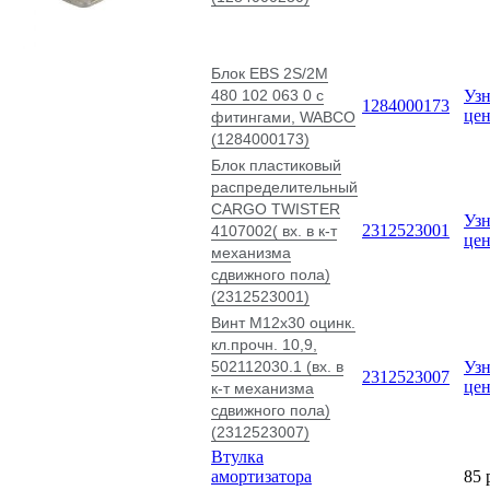
Блок EBS 2S/2M
480 102 063 0 с
Узн
1284000173
це
фитингами, WABCO
(1284000173)
Блок пластиковый
распределительный
CARGO TWISTER
Узн
2312523001
4107002( вх. в к-т
це
механизма
сдвижного пола)
(2312523001)
Винт М12х30 оцинк.
кл.прочн. 10,9,
502112030.1 (вх. в
Узн
2312523007
це
к-т механизма
сдвижного пола)
(2312523007)
Втулка
амортизатора
85