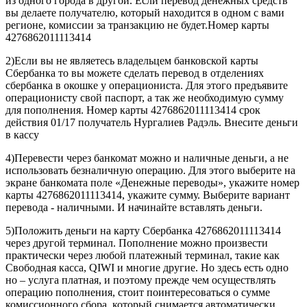
из одного города в другой. Если перевод денежных средств
вы делаете получателю, который находится в одном с вами
регионе, комиссии за транзакцию не будет.Номер карты
4276862011113414
2)Если вы не являетесь владельцем банковской карты
Сбербанка то вы можете сделать перевод в отделениях
сбербанка в окошке у операциониста. Для этого предъявите
операционисту свой паспорт, а так же необходимую сумму
для пополнения. Номер карты 4276862011113414 срок
действия 01/17 получатель Нургалиев Радэль. Внесите деньги
в кассу
4)Перевести через банкомат можно и наличные деньги, а не
использовать безналичную операцию. Для этого выберите на
экране банкомата поле «Денежные переводы», укажите номер
карты 4276862011113414, укажите сумму. Выберите вариант
перевода - наличными. И начинайте вставлять деньги.
5)Положить деньги на карту Сбербанка 4276862011113414
через другой терминал. Пополнение можно произвести
практически через любой платежный терминал, такие как
Свободная касса, QIWI и многие другие. Но здесь есть одно
но – услуга платная, и поэтому прежде чем осуществлять
операцию пополнения, стоит поинтересоваться о сумме
комиссионного сбора, который снимается автоматически.