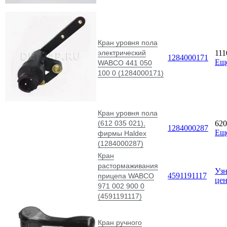
Кран уровня пола
электрический
11
1284000171
Ещ
WABCO 441 050
100 0 (1284000171)
Кран уровня пола
(612 035 021),
62
1284000287
Ещ
фирмы Haldex
(1284000287)
Кран
растормаживания
Узн
4591191117
прицепа WABCO
це
971 002 900 0
(4591191117)
Кран ручного