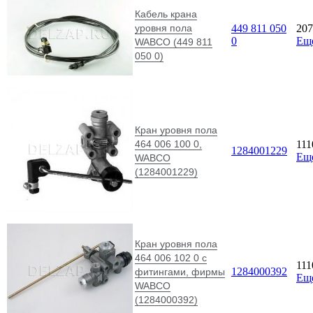
Кабель крана
уровня пола
449 811 050
20
0
Ещ
WABCO (449 811
050 0)
Кран уровня пола
464 006 100 0,
11
1284001229
Ещ
WABCO
(1284001229)
Кран уровня пола
464 006 102 0 с
11
1284000392
фитингами, фирмы
Ещ
WABCO
(1284000392)