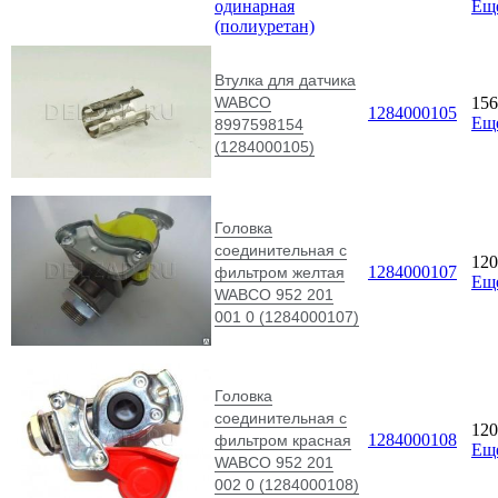
одинарная
Ещ
(полиуретан)
Втулка для датчика
WABCO
15
1284000105
Ещ
8997598154
(1284000105)
Головка
соединительная с
12
1284000107
фильтром желтая
Ещ
WABCO 952 201
001 0 (1284000107)
Головка
соединительная с
12
1284000108
фильтром красная
Ещ
WABCO 952 201
002 0 (1284000108)