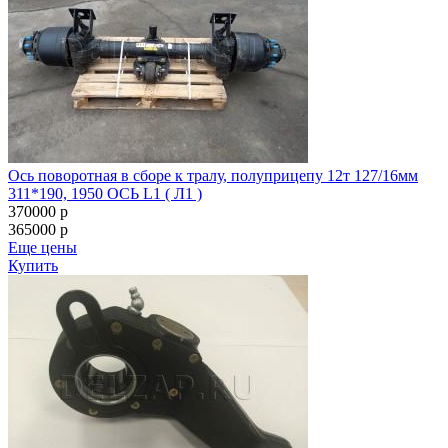
Ось поворотная в сборе к тралу, полуприцепу 12т 127/16мм
311*190, 1950 ОСЬ L1 ( Л1 )
370000
p
365000
p
Еще цены
Купить