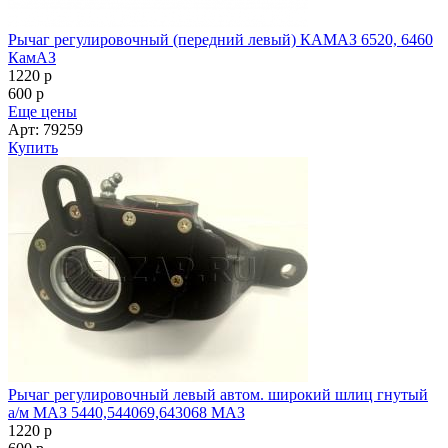
Рычаг регулировочный (передний левый) КАМАЗ 6520, 6460
КамАЗ
1220
p
600
p
Еще цены
Арт: 79259
Купить
Рычаг регулировочный левый автом. широкий шлиц гнутый
а/м МАЗ 5440,544069,643068 МАЗ
1220
p