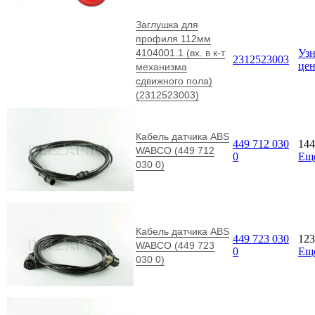
Заглушка для
профиля 112мм
4104001.1 (вх. в к-т
Узн
2312523003
це
механизма
сдвижного пола)
(2312523003)
Кабель датчика ABS
449 712 030
14
WABCO (449 712
0
Ещ
030 0)
Кабель датчика ABS
449 723 030
12
WABCO (449 723
0
Ещ
030 0)