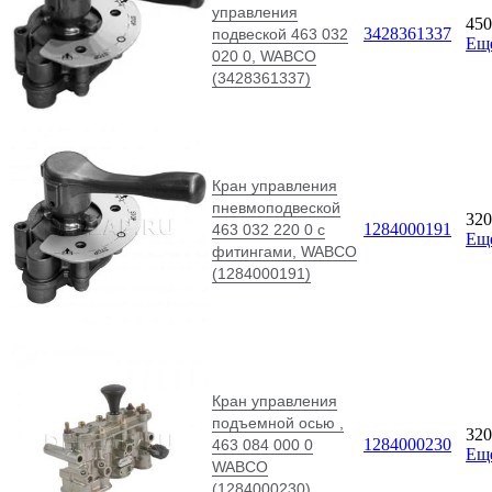
управления
45
3428361337
подвеской 463 032
Ещ
020 0, WABCO
(3428361337)
Кран управления
пневмоподвеской
32
1284000191
463 032 220 0 с
Ещ
фитингами, WABCO
(1284000191)
Кран управления
подъемной осью ,
32
1284000230
463 084 000 0
Ещ
WABCO
(1284000230)