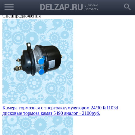
menu
Выбрать город
search
Корзина
Заказать звонок
Спецпредложения
Камера тормозная с энергоаккумулятором 24/30 fa1103d
дисковые тормоза камаз 5490 аналог - 2100руб.