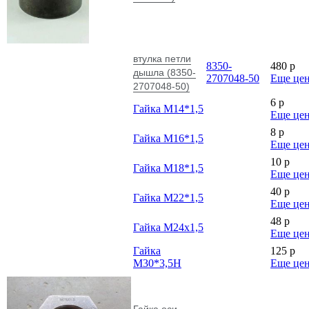
втулка петли
8350-
480
p
дышла (8350-
2707048-50
Еще це
2707048-50)
6
p
Гайка М14*1,5
Еще це
8
p
Гайка М16*1,5
Еще це
10
p
Гайка М18*1,5
Еще це
40
p
Гайка М22*1,5
Еще це
48
p
Гайка М24х1,5
Еще це
Гайка
125
p
М30*3,5Н
Еще це
Гайка оси