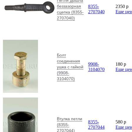
Петля дышла
беззазорная
8355-
2350
p
2707040
Еще це
сцепка (8355-
2707040)
Болт
соединения
9908-
180
p
ушка с гайкой
3104070
Еще це
(9908-
3104070)
Втулка петли
8355-
580
p
(8355-
2707044
Еще це
2707044)