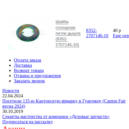
Шайба
стопорная
8352-
40
p
петли дышла
2707146-10
Еще це
(8352-
2707146-10)
Оплата заказа
Доставка
Возврат товара
Отзывы и предложения
Заказать звонок
Новости
22.04.2024
Посетили 135-ю Кантонскую ярмарку в Гуанчжоу (Canton Fair
весна 2024)
30.10.2019
Секреты мастерства от компании «Деловые запчасти»
Подписаться на рассылку
Акции