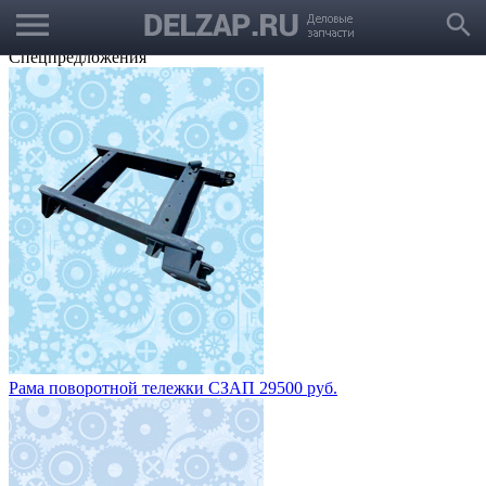
menu
Выбрать город
search
Корзина
Заказать звонок
Спецпредложения
Рама поворотной тележки СЗАП 29500 руб.