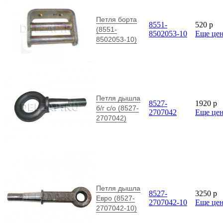
Петля борта
8551-
520
p
(8551-
8502053-10
Еще це
8502053-10)
Петля дышла
8527-
1920
p
б/г с/о (8527-
2707042
Еще це
2707042)
Петля дышла
8527-
3250
p
Евро (8527-
2707042-10
Еще це
2707042-10)