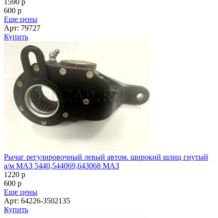
1590
p
600
p
Еще цены
Арт: 79727
Купить
Рычаг регулировочный левый автом. широкий шлиц гнутый
а/м МАЗ 5440,544069,643068 МАЗ
1220
p
600
p
Еще цены
Арт: 64226-3502135
Купить