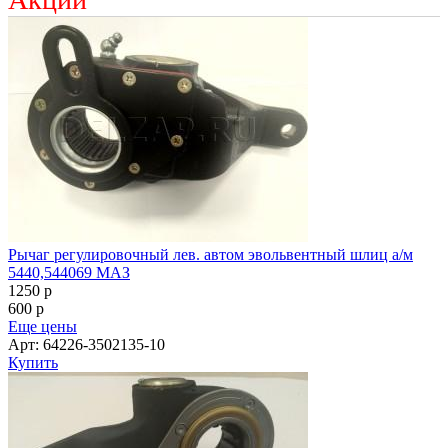
Рычаг регулировочный лев. автом эвольвентный шлиц а/м
5440,544069 МАЗ
1250
p
600
p
Еще цены
Арт: 64226-3502135-10
Купить