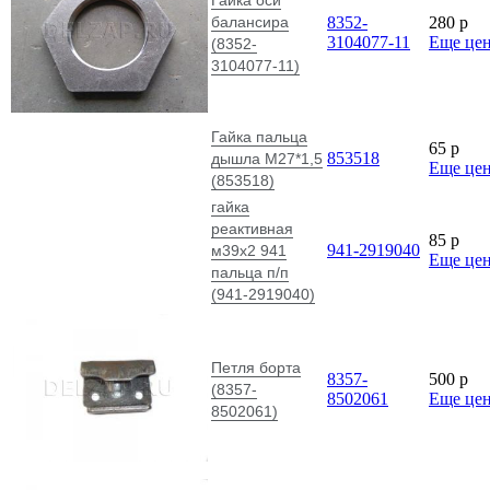
балансира
8352-
280
p
3104077-11
Еще це
(8352-
3104077-11)
Гайка пальца
65
p
853518
дышла М27*1,5
Еще це
(853518)
гайка
реактивная
85
p
941-2919040
м39х2 941
Еще це
пальца п/п
(941-2919040)
Петля борта
8357-
500
p
(8357-
8502061
Еще це
8502061)