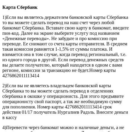
Карта
Сбербанк
1)Если вы являетесь держателем банковской карты Сбербанка
то вы можете сделать перевод на наш счет через любой
банкомат Сбербанка. Вставьте свою карту в банкомат, введите
пин-код. Далее на экране выберите услугу под названием
«Денежные переводы». Не забудьте и про комиссию при
переводе. Ее снимают со счета карты отправителя. В среднем
такая комиссия равняется 1-1,5% от суммы платежа. И
взимается она в том случае, когда перевод региональный, т.е.
из одного города в другой. Если перевод денежных средств
вы делаете получателю, который находится в одном с вами
регионе, комиссии за транзакцию не будет.Номер карты
4276862011113414
2)Если вы не являетесь владельцем банковской карты
Сбербанка то вы можете сделать перевод в отделениях
сбербанка в окошке у операциониста. Для этого предъявите
операционисту свой паспорт, а так же необходимую сумму
для пополнения. Номер карты 4276862011113414 срок
действия 01/17 получатель Нургалиев Радэль. Внесите деньги
в кассу
4)Перевести через банкомат можно и наличные деньги, а не