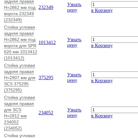
задняя правая
Узнать
232349
H=2862 мм под
цену
в Корзину
ворота 232349
(232349)
Стойка угловая
задняя правая
H=2862 мм под
Узнать
1013412
цену
в Корзину
ворота для SPR
620 мм 1013412
(1013412)
Стойка угловая
задняя правая
Узнать
375295
H=2907 мм для
цену
в Корзину
SCS 375295
(375295)
Стойка угловая
задняя правая
для SCS
Узнать
234052
цену
в Корзину
H=2812 мм
234052
(234052)
Стойка угловая