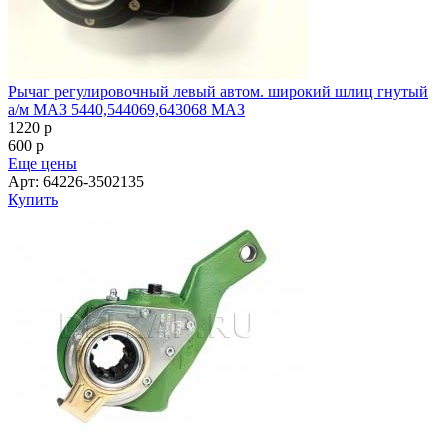
Рычаг регулировочный левый автом. широкий шлиц гнутый
а/м МАЗ 5440,544069,643068 МАЗ
1220
p
600
p
Еще цены
Арт: 64226-3502135
Купить