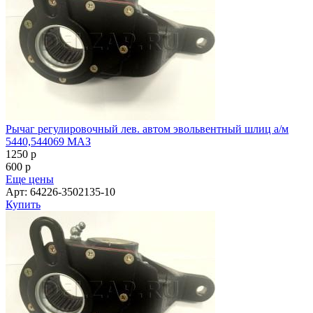
Рычаг регулировочный лев. автом эвольвентный шлиц а/м
5440,544069 МАЗ
1250
p
600
p
Еще цены
Арт: 64226-3502135-10
Купить