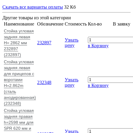
Скачать все варианты оплаты
32 Кб
Другие товары из этой категории
Наименование
Обозначение
Стоимость
Кол-во
В заявку
Стойка угловая
задняя левая
Узнать
232897
H= 2862 мм
цену
в Корзину
232897
(232897)
Стойка угловая
задняя левая
для прицепов с
воротами
Узнать
232348
цену
в Корзину
H=2.862m
(сталь
анодированная)
(232348)
Стойка угловая
задняя правая
h=2598 мм для
SPR 620 мм и
Узнать