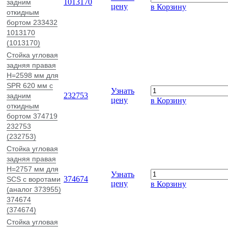
1013170
задним
цену
в Корзину
откидным
бортом 233432
1013170
(1013170)
Стойка угловая
задняя правая
H=2598 мм для
SPR 620 мм с
Узнать
232753
задним
цену
в Корзину
откидным
бортом 374719
232753
(232753)
Стойка угловая
задняя правая
H=2757 мм для
Узнать
374674
SCS с воротами
цену
в Корзину
(аналог 373955)
374674
(374674)
Стойка угловая