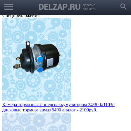
menu
Выбрать город
search
Корзина
Заказать звонок
Спецпредложения
Камера тормозная с энергоаккумулятором 24/30 fa1103d
дисковые тормоза камаз 5490 аналог - 2100руб.