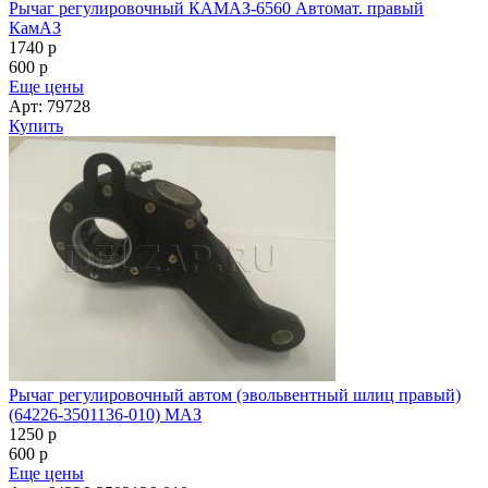
Рычаг регулировочный КАМАЗ-6560 Автомат. правый
КамАЗ
1740
p
600
p
Еще цены
Арт: 79728
Купить
Рычаг регулировочный автом (эвольвентный шлиц правый)
(64226-3501136-010) МАЗ
1250
p
600
p
Еще цены