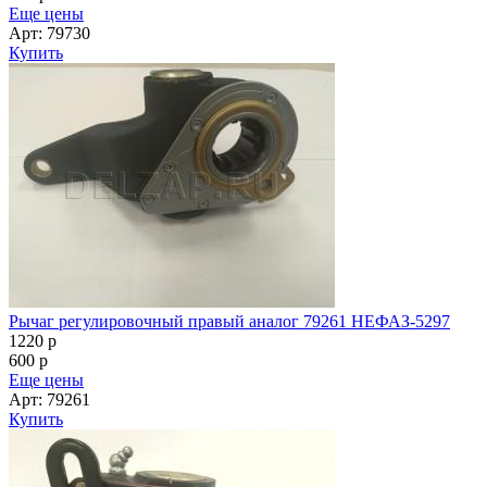
Еще цены
Арт: 79730
Купить
Рычаг регулировочный правый аналог 79261 НЕФАЗ-5297
1220
p
600
p
Еще цены
Арт: 79261
Купить