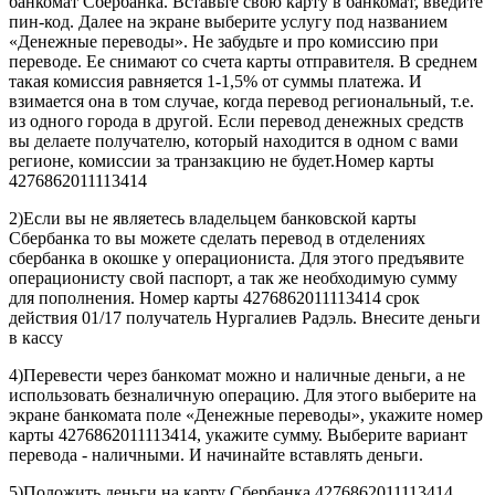
банкомат Сбербанка. Вставьте свою карту в банкомат, введите
пин-код. Далее на экране выберите услугу под названием
«Денежные переводы». Не забудьте и про комиссию при
переводе. Ее снимают со счета карты отправителя. В среднем
такая комиссия равняется 1-1,5% от суммы платежа. И
взимается она в том случае, когда перевод региональный, т.е.
из одного города в другой. Если перевод денежных средств
вы делаете получателю, который находится в одном с вами
регионе, комиссии за транзакцию не будет.Номер карты
4276862011113414
2)Если вы не являетесь владельцем банковской карты
Сбербанка то вы можете сделать перевод в отделениях
сбербанка в окошке у операциониста. Для этого предъявите
операционисту свой паспорт, а так же необходимую сумму
для пополнения. Номер карты 4276862011113414 срок
действия 01/17 получатель Нургалиев Радэль. Внесите деньги
в кассу
4)Перевести через банкомат можно и наличные деньги, а не
использовать безналичную операцию. Для этого выберите на
экране банкомата поле «Денежные переводы», укажите номер
карты 4276862011113414, укажите сумму. Выберите вариант
перевода - наличными. И начинайте вставлять деньги.
5)Положить деньги на карту Сбербанка 4276862011113414