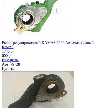
Рычаг регулировочный КАМАЗ-6560 Автомат. правый
КамАЗ
1740
p
600
p
Еще цены
Арт: 79728
Купить