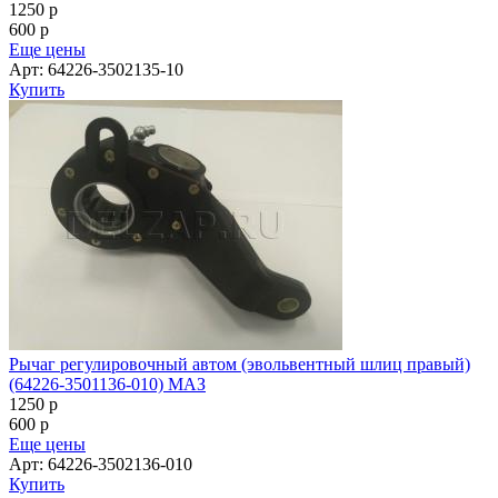
1250
p
600
p
Еще цены
Арт: 64226-3502135-10
Купить
Рычаг регулировочный автом (эвольвентный шлиц правый)
(64226-3501136-010) МАЗ
1250
p
600
p
Еще цены
Арт: 64226-3502136-010
Купить