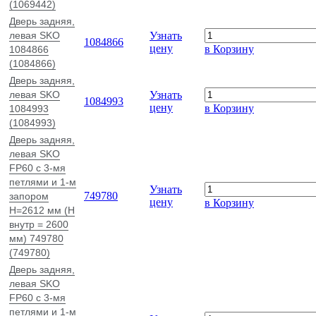
(1069442)
Дверь задняя,
левая SKO
Узнать
1084866
цену
в Корзину
1084866
(1084866)
Дверь задняя,
левая SKO
Узнать
1084993
цену
в Корзину
1084993
(1084993)
Дверь задняя,
левая SKO
FP60 c 3-мя
петлями и 1-м
Узнать
749780
запором
цену
в Корзину
H=2612 мм (H
внутр = 2600
мм) 749780
(749780)
Дверь задняя,
левая SKO
FP60 c 3-мя
петлями и 1-м