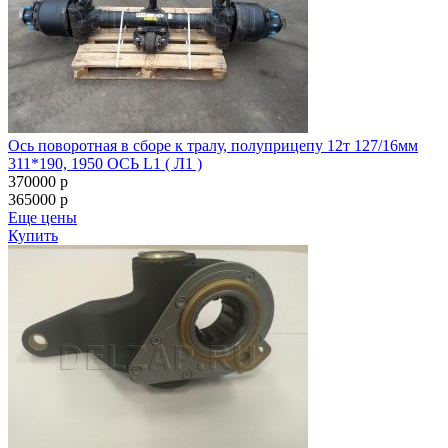
Ось поворотная в сборе к тралу, полуприцепу 12т 127/16мм
311*190, 1950 ОСЬ L1 ( Л1 )
370000
p
365000
p
Еще цены
Купить