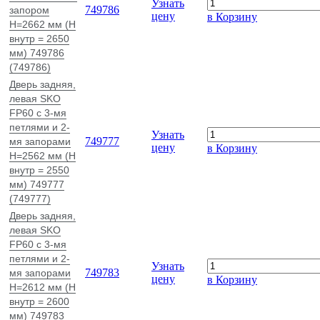
Узнать
749786
запором
цену
в Корзину
H=2662 мм (H
внутр = 2650
мм) 749786
(749786)
Дверь задняя,
левая SKO
FP60 c 3-мя
петлями и 2-
Узнать
749777
мя запорами
цену
в Корзину
H=2562 мм (H
внутр = 2550
мм) 749777
(749777)
Дверь задняя,
левая SKO
FP60 c 3-мя
петлями и 2-
Узнать
749783
мя запорами
цену
в Корзину
H=2612 мм (H
внутр = 2600
мм) 749783