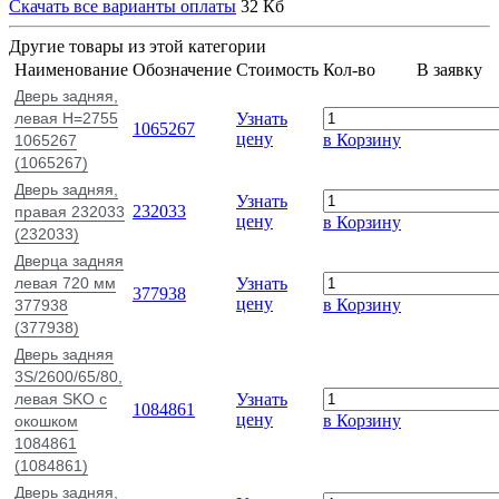
Скачать все варианты оплаты
32 Кб
Другие товары из этой категории
Наименование
Обозначение
Стоимость
Кол-во
В заявку
Дверь задняя,
левая H=2755
Узнать
1065267
цену
в Корзину
1065267
(1065267)
Дверь задняя,
Узнать
232033
правая 232033
цену
в Корзину
(232033)
Дверца задняя
левая 720 мм
Узнать
377938
цену
в Корзину
377938
(377938)
Дверь задняя
3S/2600/65/80,
левая SKO с
Узнать
1084861
цену
в Корзину
окошком
1084861
(1084861)
Дверь задняя,