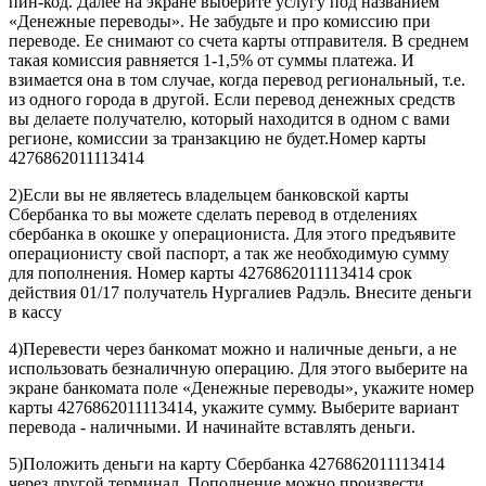
пин-код. Далее на экране выберите услугу под названием
«Денежные переводы». Не забудьте и про комиссию при
переводе. Ее снимают со счета карты отправителя. В среднем
такая комиссия равняется 1-1,5% от суммы платежа. И
взимается она в том случае, когда перевод региональный, т.е.
из одного города в другой. Если перевод денежных средств
вы делаете получателю, который находится в одном с вами
регионе, комиссии за транзакцию не будет.Номер карты
4276862011113414
2)Если вы не являетесь владельцем банковской карты
Сбербанка то вы можете сделать перевод в отделениях
сбербанка в окошке у операциониста. Для этого предъявите
операционисту свой паспорт, а так же необходимую сумму
для пополнения. Номер карты 4276862011113414 срок
действия 01/17 получатель Нургалиев Радэль. Внесите деньги
в кассу
4)Перевести через банкомат можно и наличные деньги, а не
использовать безналичную операцию. Для этого выберите на
экране банкомата поле «Денежные переводы», укажите номер
карты 4276862011113414, укажите сумму. Выберите вариант
перевода - наличными. И начинайте вставлять деньги.
5)Положить деньги на карту Сбербанка 4276862011113414
через другой терминал. Пополнение можно произвести