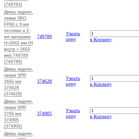
(749783)
Дверь задняя,
левая SKO
FP60 c 3-мя
петлями и 2-
Узнать
749789
мя запорами
цену
в Корзину
H=2662 мм (H
внутр = 2650
мм) 749789
(749789)
Дверь задняя,
левая SPR
Узнать
374628
2655 мм
цену
в Корзину
374628
(374628)
Дверь задняя,
левая SPR
Узнать
374905
2755 мм
цену
в Корзину
374905
(374905)
Дверь задняя,