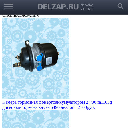
menu
Выбрать город
search
Корзина
Заказать звонок
Спецпредложения
Камера тормозная с энергоаккумулятором 24/30 fa1103d
дисковые тормоза камаз 5490 аналог - 2100руб.