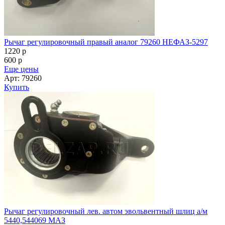
Рычаг регулировочный правый аналог 79260 НЕФАЗ-5297
1220
p
600
p
Еще цены
Арт: 79260
Купить
Рычаг регулировочный лев. автом эвольвентный шлиц а/м
5440,544069 МАЗ