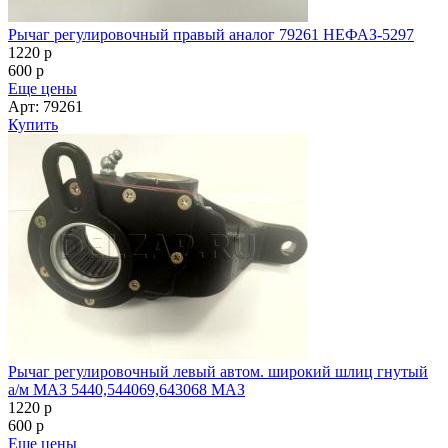
Рычаг регулировочный правый аналог 79261 НЕФАЗ-5297
1220
p
600
p
Еще цены
Арт: 79261
Купить
Рычаг регулировочный левый автом. широкий шлиц гнутый
а/м МАЗ 5440,544069,643068 МАЗ
1220
p
600
p
Еще цены