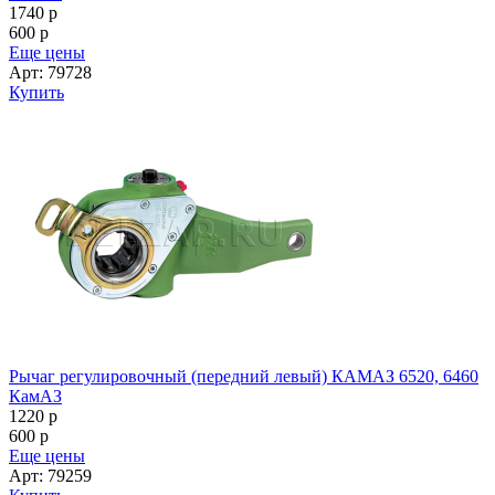
1740
p
600
p
Еще цены
Арт: 79728
Купить
Рычаг регулировочный (передний левый) КАМАЗ 6520, 6460
КамАЗ
1220
p
600
p
Еще цены
Арт: 79259