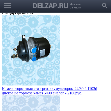
menu
Выбрать город
search
Корзина
Заказать звонок
Спецпредложения
Камера тормозная с энергоаккумулятором 24/30 fa1103d
дисковые тормоза камаз 5490 аналог - 2100руб.