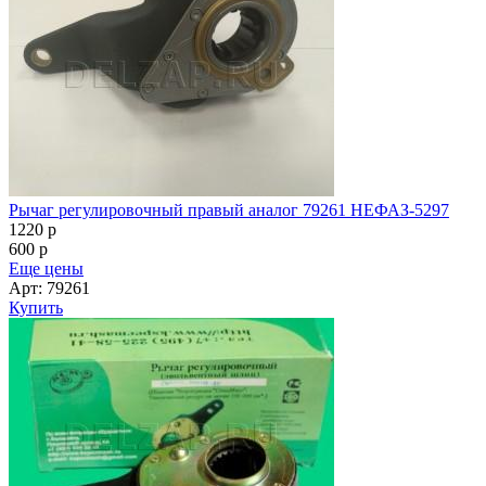
Рычаг регулировочный правый аналог 79261 НЕФАЗ-5297
1220
p
600
p
Еще цены
Арт: 79261
Купить