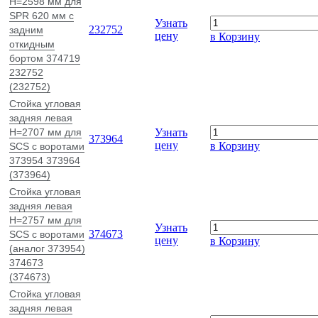
H=2598 мм для
SPR 620 мм с
Узнать
232752
задним
цену
в Корзину
откидным
бортом 374719
232752
(232752)
Стойка угловая
задняя левая
H=2707 мм для
Узнать
373964
цену
в Корзину
SCS с воротами
373954 373964
(373964)
Стойка угловая
задняя левая
H=2757 мм для
Узнать
374673
SCS с воротами
цену
в Корзину
(аналог 373954)
374673
(374673)
Стойка угловая
задняя левая