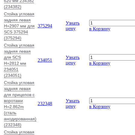
620 мм 234382
(234382)
Стойка угловая
задняя левая
Узнать
375294
H=2907 мм для
цену
в Корзину
SCS 375294
(375294)
Стойка угловая
задняя левая
для SCS
Узнать
234051
цену
в Корзину
H=2812 мм
234051
(234051)
Стойка угловая
задняя левая
для прицепов с
воротами
Узнать
232348
цену
в Корзину
H=2.862m
(сталь
анодированная)
(232348)
Стойка угловая