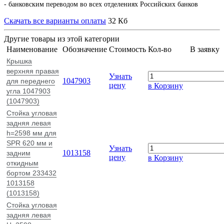
- банковским переводом во всех отделениях Российских банков
Скачать все варианты оплаты
32 Кб
Другие товары из этой категории
Наименование
Обозначение
Стоимость
Кол-во
В заявку
Крышка
верхняя правая
Узнать
1047903
для переднего
цену
в Корзину
угла 1047903
(1047903)
Стойка угловая
задняя левая
h=2598 мм для
SPR 620 мм и
Узнать
1013158
задним
цену
в Корзину
откидным
бортом 233432
1013158
(1013158)
Стойка угловая
задняя левая