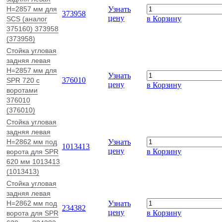
H=2857 мм для
Узнать
373958
цену
в Корзину
SCS (аналог
375160) 373958
(373958)
Стойка угловая
задняя левая
H=2857 мм для
Узнать
376010
SPR 720 с
цену
в Корзину
воротами
376010
(376010)
Стойка угловая
задняя левая
H=2862 мм под
Узнать
1013413
цену
в Корзину
ворота для SPR
620 мм 1013413
(1013413)
Стойка угловая
задняя левая
H=2862 мм под
Узнать
234382
цену
в Корзину
ворота для SPR