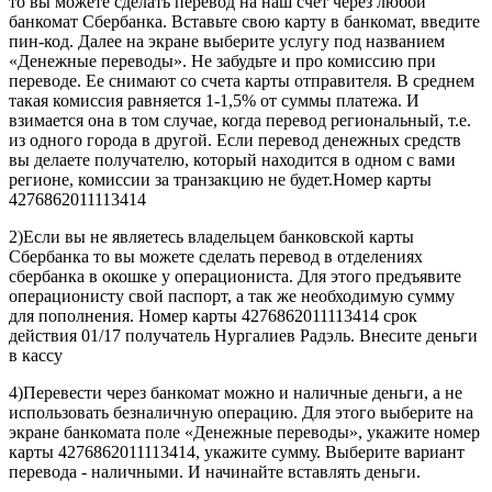
то вы можете сделать перевод на наш счет через любой
банкомат Сбербанка. Вставьте свою карту в банкомат, введите
пин-код. Далее на экране выберите услугу под названием
«Денежные переводы». Не забудьте и про комиссию при
переводе. Ее снимают со счета карты отправителя. В среднем
такая комиссия равняется 1-1,5% от суммы платежа. И
взимается она в том случае, когда перевод региональный, т.е.
из одного города в другой. Если перевод денежных средств
вы делаете получателю, который находится в одном с вами
регионе, комиссии за транзакцию не будет.Номер карты
4276862011113414
2)Если вы не являетесь владельцем банковской карты
Сбербанка то вы можете сделать перевод в отделениях
сбербанка в окошке у операциониста. Для этого предъявите
операционисту свой паспорт, а так же необходимую сумму
для пополнения. Номер карты 4276862011113414 срок
действия 01/17 получатель Нургалиев Радэль. Внесите деньги
в кассу
4)Перевести через банкомат можно и наличные деньги, а не
использовать безналичную операцию. Для этого выберите на
экране банкомата поле «Денежные переводы», укажите номер
карты 4276862011113414, укажите сумму. Выберите вариант
перевода - наличными. И начинайте вставлять деньги.