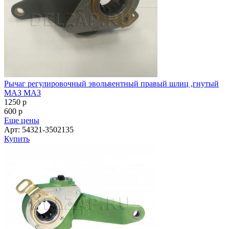
Рычаг регулировочный эвольвентный правый шлиц ,гнутый
МАЗ МАЗ
1250
p
600
p
Еще цены
Арт: 54321-3502135
Купить