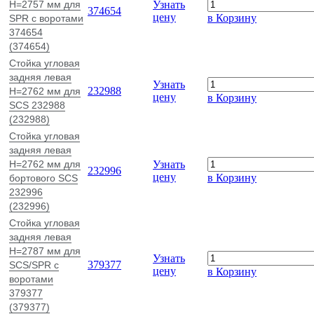
H=2757 мм для
Узнать
374654
цену
в Корзину
SPR с воротами
374654
(374654)
Стойка угловая
задняя левая
Узнать
232988
H=2762 мм для
цену
в Корзину
SCS 232988
(232988)
Стойка угловая
задняя левая
H=2762 мм для
Узнать
232996
цену
в Корзину
бортового SCS
232996
(232996)
Стойка угловая
задняя левая
H=2787 мм для
Узнать
379377
SCS/SPR с
цену
в Корзину
воротами
379377
(379377)