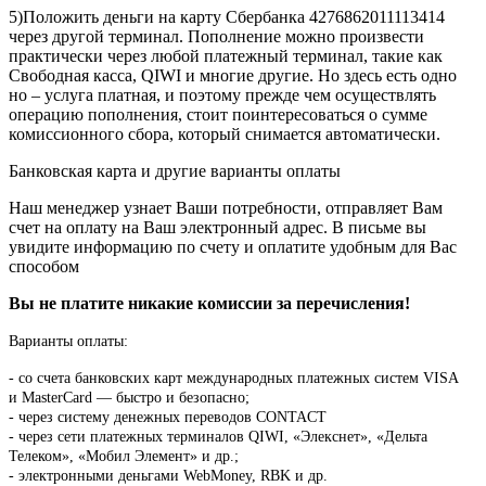
5)Положить деньги на карту Сбербанка 4276862011113414
через другой терминал. Пополнение можно произвести
практически через любой платежный терминал, такие как
Свободная касса, QIWI и многие другие. Но здесь есть одно
но – услуга платная, и поэтому прежде чем осуществлять
операцию пополнения, стоит поинтересоваться о сумме
комиссионного сбора, который снимается автоматически.
Банковская карта и другие варианты оплаты
Наш менеджер узнает Ваши потребности, отправляет Вам
счет на оплату на Ваш электронный адрес. В письме вы
увидите информацию по счету и оплатите удобным для Вас
способом
Вы не платите никакие комиссии за перечисления!
Варианты оплаты:
-
со счета банковских карт международных платежных систем VISA
и MasterCard — быстро и безопасно;
- через систему денежных переводов CONTACT
- через сети платежных терминалов QIWI, «Элекснет», «Дельта
Телеком», «Мобил Элемент» и др.;
- электронными деньгами WebMoney, RBK и др.