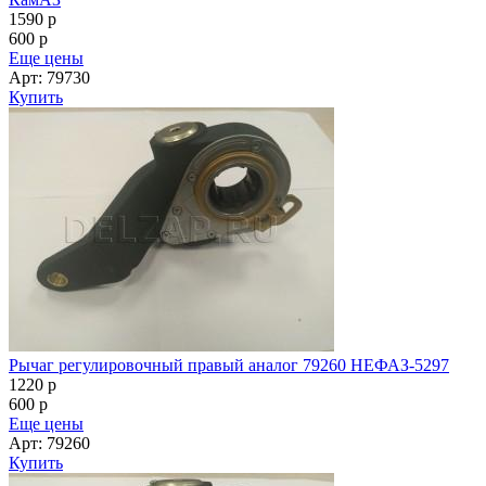
1590
p
600
p
Еще цены
Арт: 79730
Купить
Рычаг регулировочный правый аналог 79260 НЕФАЗ-5297
1220
p
600
p
Еще цены
Арт: 79260
Купить