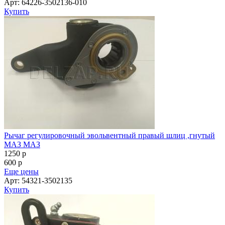
Арт: 64226-3502136-010
Купить
Рычаг регулировочный эвольвентный правый шлиц ,гнутый
МАЗ МАЗ
1250
p
600
p
Еще цены
Арт: 54321-3502135
Купить