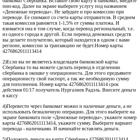
банкомат Сбербанка. Вставьте свою карту в банкомат, введите
пин-код. Далее на экране выберите услугу под названием
«Денежные переводы». Не забудьте и про комиссию при
переводе. Ее снимают со счета карты отправителя. В среднем
такая комиссия равняется 1-1,5% от суммы платежа. И
взимается она в том случае, когда перевод региональный, т.е.
из одного города в другой. Если перевод денежных средств
вы делаете получателю, который находится в одном с вами
регионе, комиссии за транзакцию не будет.Номер карты
4276862011113414
2)Если вы не являетесь владельцем банковской карты
Сбербанка то вы можете сделать перевод в отделениях
сбербанка в окошке у операциониста. Для этого предъявите
операционисту свой паспорт, а так же необходимую сумму
для пополнения. Номер карты 4276862011113414 срок
действия 01/17 получатель Нургалиев Радэль. Внесите деньги
в кассу
4)Перевести через банкомат можно и наличные деньги, а не
использовать безналичную операцию. Для этого выберите на
экране банкомата поле «Денежные переводы», укажите номер
карты 4276862011113414, укажите сумму. Выберите вариант
перевода - наличными. И начинайте вставлять деньги.
5)Положить деньги на карту Сбербанка 4276862011113414