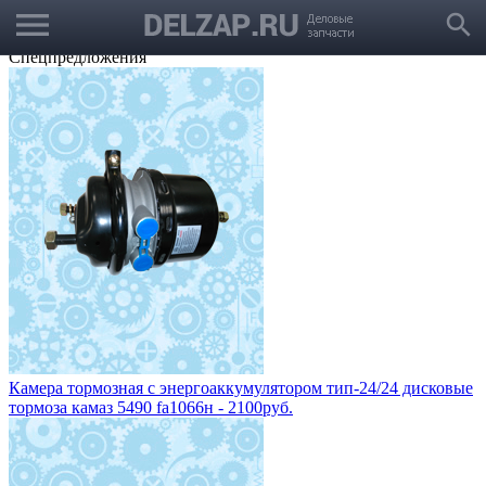
menu
Выбрать город
search
Корзина
Заказать звонок
Спецпредложения
Камера тормозная с энергоаккумулятором тип-24/24 дисковые
тормоза камаз 5490 fa1066н - 2100руб.