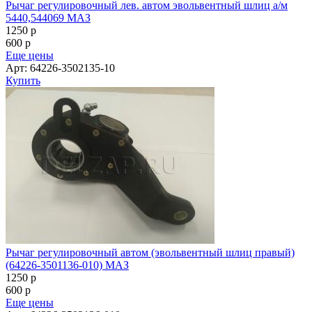
Рычаг регулировочный лев. автом эвольвентный шлиц а/м
5440,544069 МАЗ
1250
p
600
p
Еще цены
Арт: 64226-3502135-10
Купить
Рычаг регулировочный автом (эвольвентный шлиц правый)
(64226-3501136-010) МАЗ
1250
p
600
p
Еще цены