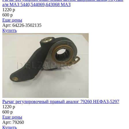
а/м МАЗ 5440,544069,643068 МАЗ
1220
p
600
p
Еще цены
Арт: 64226-3502135
Купить
Рычаг регулировочный правый аналог 79260 НЕФАЗ-5297
1220
p
600
p
Еще цены
Арт: 79260
Купить