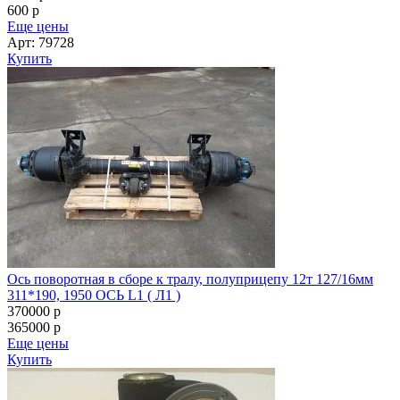
600
p
Еще цены
Арт: 79728
Купить
Ось поворотная в сборе к тралу, полуприцепу 12т 127/16мм
311*190, 1950 ОСЬ L1 ( Л1 )
370000
p
365000
p
Еще цены
Купить