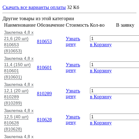
Скачать все варианты оплаты
32 Кб
Другие товары из этой категории
Наименование
Обозначение
Стоимость
Кол-во
В заявку
Заклепка 4,8 x
21,6 (20 шт)
Узнать
810653
цену
в Корзину
810653
(810653)
Заклепка 4,8 x
11,4 (150 шт)
Узнать
810601
цену
в Корзину
810601
(810601)
Заклепка 4,8 x
12,1 (20 шт)
Узнать
810289
цену
в Корзину
810289
(810289)
Заклепка 4,8 x
12,5 (40 шт)
Узнать
810628
цену
в Корзину
810628
(810628)
Заклепка 4,8 x