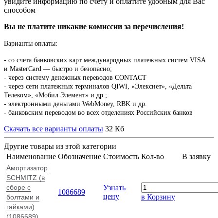
увидите информацию по счету и оплатите удобным для Вас
способом
Вы не платите никакие комиссии за перечисления!
Варианты оплаты:
-
со счета банковских карт международных платежных систем VISA
и MasterCard — быстро и безопасно;
- через систему денежных переводов CONTACT
- через сети платежных терминалов QIWI, «Элекснет», «Дельта
Телеком», «Мобил Элемент» и др.;
- электронными деньгами WebMoney, RBK и др.
- банковским переводом во всех отделениях Российских банков
Скачать все варианты оплаты
32 Кб
Другие товары из этой категории
Наименование
Обозначение
Стоимость
Кол-во
В заявку
Амортизатор
SCHMITZ (в
сборе с
Узнать
1086689
цену
в Корзину
болтами и
гайками)
(1086689)