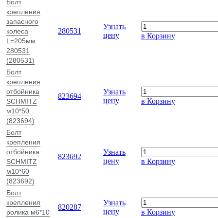
Болт
крепления
запасного
Узнать
280531
колеса
цену
в Корзину
L=205мм
280531
(280531)
Болт
крепления
отбойника
Узнать
823694
цену
в Корзину
SCHMITZ
м10*50
(823694)
Болт
крепления
отбойника
Узнать
823692
цену
в Корзину
SCHMITZ
м10*60
(823692)
Болт
крепления
Узнать
820287
цену
в Корзину
ролика м6*10