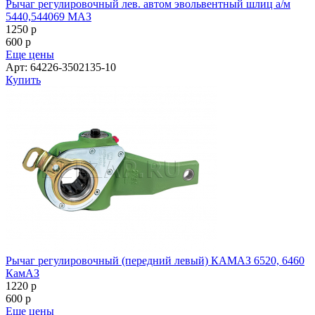
Рычаг регулировочный лев. автом эвольвентный шлиц а/м
5440,544069 МАЗ
1250
p
600
p
Еще цены
Арт: 64226-3502135-10
Купить
Рычаг регулировочный (передний левый) КАМАЗ 6520, 6460
КамАЗ
1220
p
600
p
Еще цены