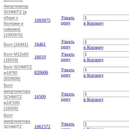
Амортизатор
SCHMITZ (в
сборе с
Узнать
1093975
цену
в Корзину
болтами и
гайками)
(1093975)
Узнать
16461
Болт (16461)
цену
в Корзину
Болт M12x60
Узнать
16019
цену
в Корзину
(16019)
Болт SCHMITZ
Узнать
820606
м16*50
цену
в Корзину
(820606)
Болт
амортизатора
Узнать
16509
SCHMITZ
цену
в Корзину
м16*100
(16509)
Болт
амортизатора
Узнать
1061572
SCHMITZ