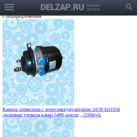
menu
Выбрать город
search
Корзина
Заказать звонок
Спецпредложения
Камера тормозная с энергоаккумулятором 24/30 fa1103d
дисковые тормоза камаз 5490 аналог - 2100руб.