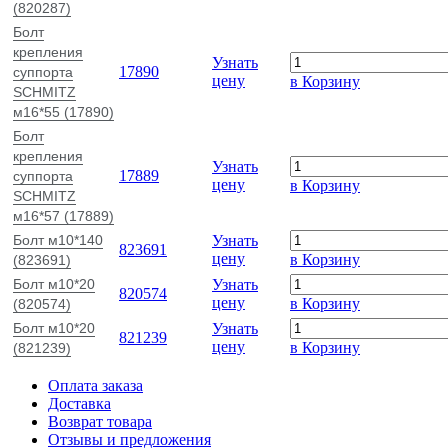
(820287)
Болт
крепления
Узнать
17890
суппорта
цену
в Корзину
SCHMITZ
м16*55 (17890)
Болт
крепления
Узнать
17889
суппорта
цену
в Корзину
SCHMITZ
м16*57 (17889)
Болт м10*140
Узнать
823691
цену
в Корзину
(823691)
Болт м10*20
Узнать
820574
цену
в Корзину
(820574)
Болт м10*20
Узнать
821239
цену
в Корзину
(821239)
Оплата заказа
Доставка
Возврат товара
Отзывы и предложения