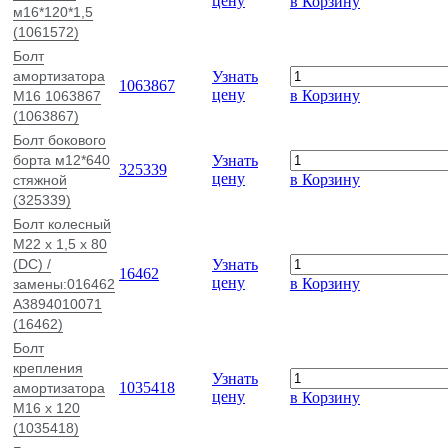
цену
в Корзину
м16*120*1,5
(1061572)
Болт
амортизатора
Узнать
1063867
цену
в Корзину
М16 1063867
(1063867)
Болт бокового
борта м12*640
Узнать
325339
цену
в Корзину
стяжной
(325339)
Болт колесный
М22 х 1,5 х 80
(DC) /
Узнать
16462
цену
в Корзину
замены:016462
A3894010071
(16462)
Болт
крепления
Узнать
1035418
амортизатора
цену
в Корзину
M16 x 120
(1035418)