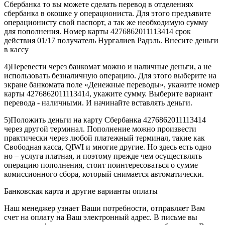
Сбербанка то вы можете сделать перевод в отделениях
сбербанка в окошке у операциониста. Для этого предъявите
операционисту свой паспорт, а так же необходимую сумму
для пополнения. Номер карты 4276862011113414 срок
действия 01/17 получатель Нургалиев Радэль. Внесите деньги
в кассу
4)Перевести через банкомат можно и наличные деньги, а не
использовать безналичную операцию. Для этого выберите на
экране банкомата поле «Денежные переводы», укажите номер
карты 4276862011113414, укажите сумму. Выберите вариант
перевода - наличными. И начинайте вставлять деньги.
5)Положить деньги на карту Сбербанка 4276862011113414
через другой терминал. Пополнение можно произвести
практически через любой платежный терминал, такие как
Свободная касса, QIWI и многие другие. Но здесь есть одно
но – услуга платная, и поэтому прежде чем осуществлять
операцию пополнения, стоит поинтересоваться о сумме
комиссионного сбора, который снимается автоматически.
Банковская карта и другие варианты оплаты
Наш менеджер узнает Ваши потребности, отправляет Вам
счет на оплату на Ваш электронный адрес. В письме вы