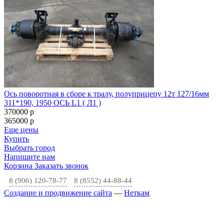
Ось поворотная в сборе к тралу, полуприцепу 12т 127/16мм
311*190, 1950 ОСЬ L1 ( Л1 )
370000
p
365000
p
Еще цены
Купить
Выбрать город
Напишите нам
Корзина
Заказать звонок
8 (906) 120-78-77
8 (8552) 44-88-44
Создание и продвижение сайта
—
Неткам