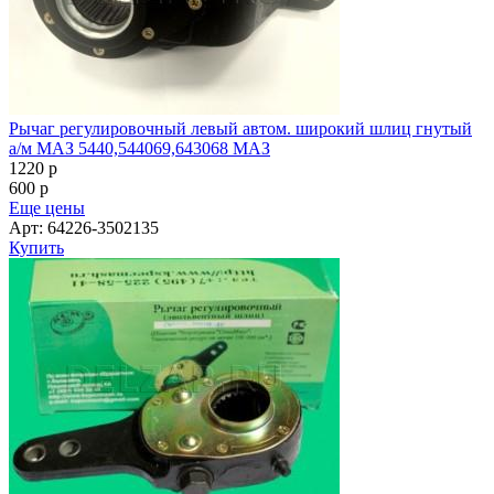
Рычаг регулировочный левый автом. широкий шлиц гнутый
а/м МАЗ 5440,544069,643068 МАЗ
1220
p
600
p
Еще цены
Арт: 64226-3502135
Купить