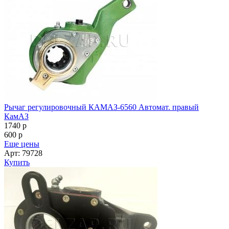
Рычаг регулировочный КАМАЗ-6560 Автомат. правый
КамАЗ
1740
p
600
p
Еще цены
Арт: 79728
Купить