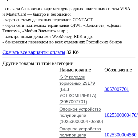
-
со счета банковских карт международных платежных систем VISA
и MasterCard — быстро и безопасно;
- через систему денежных переводов CONTACT
- через сети платежных терминалов QIWI, «Элекснет», «Дельта
Телеком», «Мобил Элемент» и др.;
- электронными деньгами WebMoney, RBK и др.
- банковским переводом во всех отделениях Российских банков
Скачать все варианты оплаты
32 Кб
Другие товары из этой категории
Наименование
Обозначение
К-Кт колодок
тормозных 29179
3057007701
(БЕЗ
УСТ.КОМПЛЕКТА)
(3057007701)
Опорное устройство
1025300000470/
полуприцепа
(1025300000470/290)
Опорное устройство
1025300004560
полуприцепа