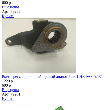
600
p
Еще цены
Арт: 79259
Купить
Рычаг регулировочный правый аналог 79261 НЕФАЗ-5297
1220
p
600
p
Еще цены
Арт: 79261
Купить