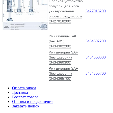
Опорное устройство
полуприцепа нога
3427018200
универсальная
опора с редуктором
(3427018200)
Рмк ступицы SAF
3434302200
(без ABS)
(3434302200)
Рмк шкворня SAF
3434360300
(без шкворня)
(3434360300)
Рмк шкворня SAF
3434365700
(без шкворня)
(3434365700)
Оплата заказа
Доставка
Возврат товара
Отзывы и предложения
Заказать звонок