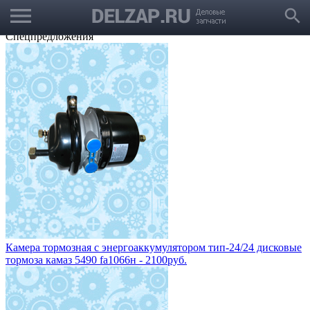
menu
Выбрать город
search
Корзина
Заказать звонок
Спецпредложения
Камера тормозная с энергоаккумулятором тип-24/24 дисковые
тормоза камаз 5490 fa1066н - 2100руб.