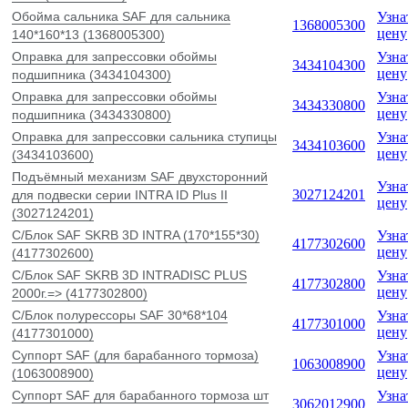
Обойма сальника SAF для сальника
Узна
1368005300
цену
140*160*13 (1368005300)
Оправка для запрессовки обоймы
Узна
3434104300
цену
подшипника (3434104300)
Оправка для запрессовки обоймы
Узна
3434330800
цену
подшипника (3434330800)
Оправка для запрессовки сальника ступицы
Узна
3434103600
цену
(3434103600)
Подъёмный механизм SAF двухсторонний
Узна
3027124201
для подвески серии INTRA ID Plus II
цену
(3027124201)
С/Блок SAF SKRB 3D INTRA (170*155*30)
Узна
4177302600
цену
(4177302600)
С/Блок SAF SKRB 3D INTRADISC PLUS
Узна
4177302800
цену
2000г.=> (4177302800)
С/Блок полурессоры SAF 30*68*104
Узна
4177301000
цену
(4177301000)
Суппорт SAF (для барабанного тормоза)
Узна
1063008900
цену
(1063008900)
Суппорт SAF для барабанного тормоза шт
Узна
3062012900