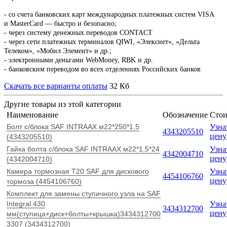
-
со счета банковских карт международных платежных систем VISA
и MasterCard — быстро и безопасно;
- через систему денежных переводов CONTACT
- через сети платежных терминалов QIWI, «Элекснет», «Дельта
Телеком», «Мобил Элемент» и др.;
- электронными деньгами WebMoney, RBK и др.
- банковским переводом во всех отделениях Российских банков
Скачать все варианты оплаты
32 Кб
Другие товары из этой категории
Наименование
Обозначение
Стои
Болт с/блока SAF INTRAAX м22*250*1,5
Узна
4343205510
цену
(4343205510)
Гайка болта с/блока SAF INTRAAX м22*1,5*24
Узна
4342004710
цену
(4342004710)
Камера тормозная T20 SAF для дискового
Узна
4454106760
цену
тормоза (4454106760)
Комплект для замены ступичного узла на SAF
Integral 430
Узна
3434312700
цену
мм(ступица+диск+болты+крышка)3434312700
3307 (3434312700)