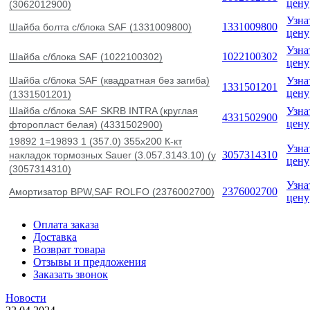
цену
(3062012900)
Узна
1331009800
Шайба болта с/блока SAF (1331009800)
цену
Узна
1022100302
Шайба с/блока SAF (1022100302)
цену
Шайба с/блока SAF (квадратная без загиба)
Узна
1331501201
цену
(1331501201)
Шайба с/блока SAF SKRB INTRA (круглая
Узна
4331502900
цену
фторопласт белая) (4331502900)
19892 1=19893 1 (357.0) 355x200 К-кт
Узна
3057314310
накладок тормозных Sauer (3.057.3143.10) (у
цену
(3057314310)
Узна
2376002700
Амортизатор BPW,SAF ROLFO (2376002700)
цену
Оплата заказа
Доставка
Возврат товара
Отзывы и предложения
Заказать звонок
Новости