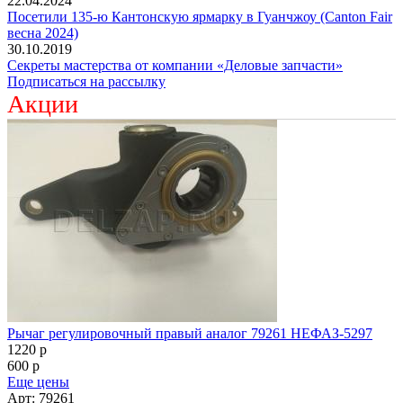
22.04.2024
Посетили 135-ю Кантонскую ярмарку в Гуанчжоу (Canton Fair
весна 2024)
30.10.2019
Секреты мастерства от компании «Деловые запчасти»
Подписаться на рассылку
Акции
Рычаг регулировочный правый аналог 79261 НЕФАЗ-5297
1220
p
600
p
Еще цены
Арт: 79261