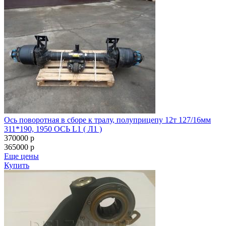
Ось поворотная в сборе к тралу, полуприцепу 12т 127/16мм
311*190, 1950 ОСЬ L1 ( Л1 )
370000
p
365000
p
Еще цены
Купить