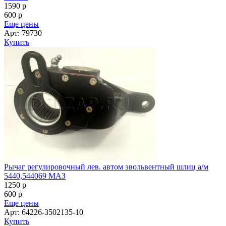
1590
p
600
p
Еще цены
Арт: 79730
Купить
Рычаг регулировочный лев. автом эвольвентный шлиц а/м
5440,544069 МАЗ
1250
p
600
p
Еще цены
Арт: 64226-3502135-10
Купить