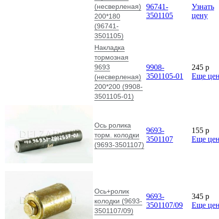
(несверленая)
96741-
Узнать
3501105
цену
200*180
(96741-
3501105)
Накладка
тормозная
9693
9908-
245
p
3501105-01
Еще це
(несверленая)
200*200 (9908-
3501105-01)
Ось ролика
9693-
155
p
торм. колодки
3501107
Еще це
(9693-3501107)
Ось+ролик
9693-
345
p
колодки (9693-
3501107/09
Еще це
3501107/09)