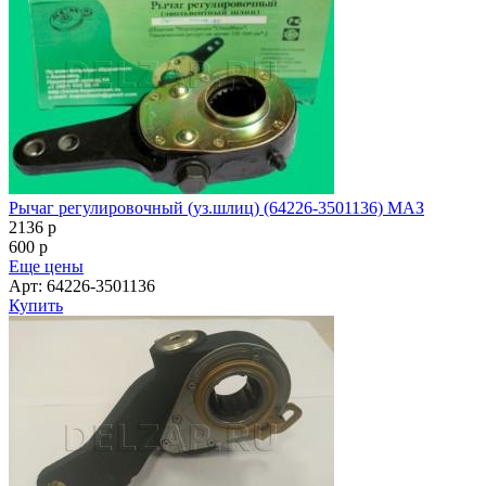
Рычаг регулировочный (уз.шлиц) (64226-3501136) МАЗ
2136
p
600
p
Еще цены
Арт: 64226-3501136
Купить