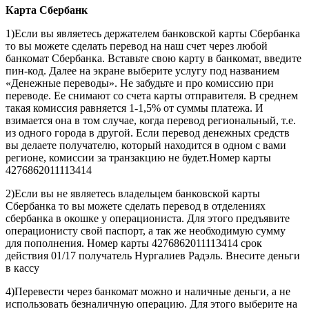
Карта
Сбербанк
1)Если вы являетесь держателем банковской карты Сбербанка
то вы можете сделать перевод на наш счет через любой
банкомат Сбербанка. Вставьте свою карту в банкомат, введите
пин-код. Далее на экране выберите услугу под названием
«Денежные переводы». Не забудьте и про комиссию при
переводе. Ее снимают со счета карты отправителя. В среднем
такая комиссия равняется 1-1,5% от суммы платежа. И
взимается она в том случае, когда перевод региональный, т.е.
из одного города в другой. Если перевод денежных средств
вы делаете получателю, который находится в одном с вами
регионе, комиссии за транзакцию не будет.Номер карты
4276862011113414
2)Если вы не являетесь владельцем банковской карты
Сбербанка то вы можете сделать перевод в отделениях
сбербанка в окошке у операциониста. Для этого предъявите
операционисту свой паспорт, а так же необходимую сумму
для пополнения. Номер карты 4276862011113414 срок
действия 01/17 получатель Нургалиев Радэль. Внесите деньги
в кассу
4)Перевести через банкомат можно и наличные деньги, а не
использовать безналичную операцию. Для этого выберите на