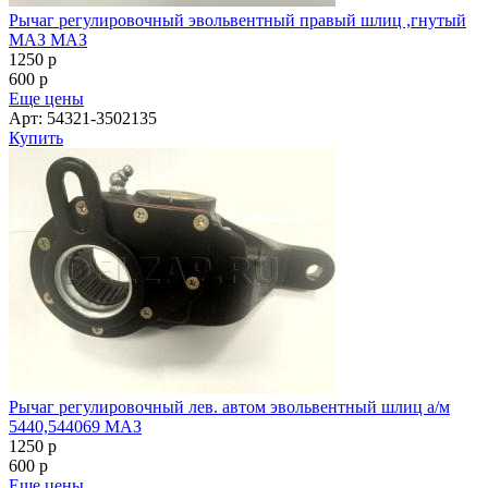
Рычаг регулировочный эвольвентный правый шлиц ,гнутый
МАЗ МАЗ
1250
p
600
p
Еще цены
Арт: 54321-3502135
Купить
Рычаг регулировочный лев. автом эвольвентный шлиц а/м
5440,544069 МАЗ
1250
p
600
p
Еще цены