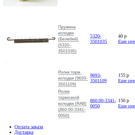
Пружина
колодки
5320-
40
p
(Белебей)
3501035
Еще це
(5320-
3501035)
Ролик торм.
9693-
155
p
колодки (9693-
3501109
Еще це
3501109)
Ролик
тормозной
860.00-3341-
150
p
колодки (RAB)
0050
Еще це
(860.00-3341-
0050)
Оплата заказа
Доставка