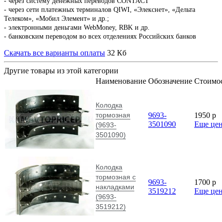
- через систему денежных переводов CONTACT
- через сети платежных терминалов QIWI, «Элекснет», «Дельта
Телеком», «Мобил Элемент» и др.;
- электронными деньгами WebMoney, RBK и др.
- банковским переводом во всех отделениях Российских банков
Скачать все варианты оплаты
32 Кб
Другие товары из этой категории
Наименование
Обозначение
Стоимо
Колодка
тормозная
9693-
1950
p
3501090
Еще це
(9693-
3501090)
Колодка
тормозная с
9693-
1700
p
накладками
3519212
Еще це
(9693-
3519212)