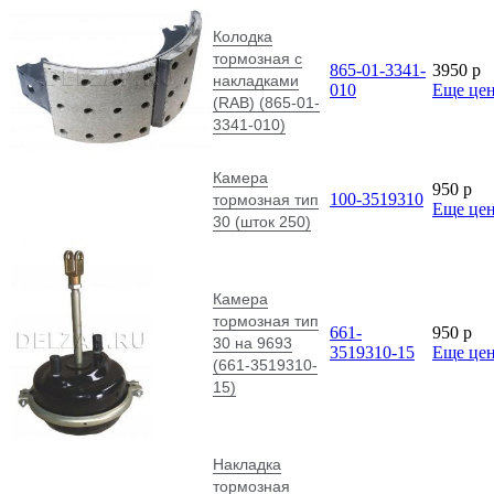
Колодка
тормозная с
865-01-3341-
3950
p
накладками
010
Еще це
(RAB) (865-01-
3341-010)
Камера
950
p
100-3519310
тормозная тип
Еще це
30 (шток 250)
Камера
тормозная тип
661-
950
p
30 на 9693
3519310-15
Еще це
(661-3519310-
15)
Накладка
тормозная