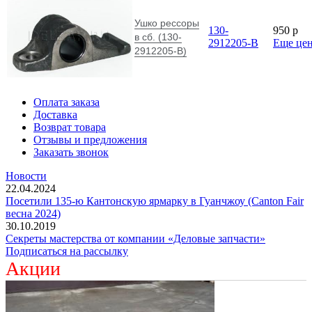
Ушко рессоры
130-
950
p
в сб. (130-
2912205-В
Еще це
2912205-В)
Оплата заказа
Доставка
Возврат товара
Отзывы и предложения
Заказать звонок
Новости
22.04.2024
Посетили 135-ю Кантонскую ярмарку в Гуанчжоу (Canton Fair
весна 2024)
30.10.2019
Секреты мастерства от компании «Деловые запчасти»
Подписаться на рассылку
Акции