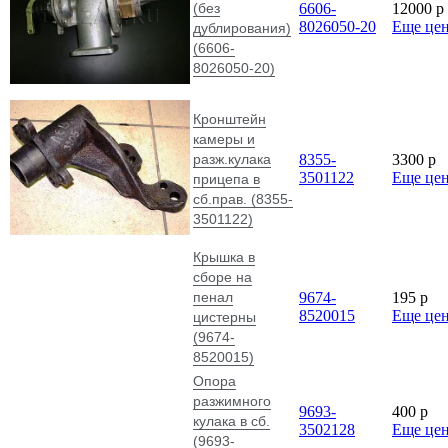
(без
6606-
12000
p
8026050-20
Еще це
дублирования)
(6606-
8026050-20)
Кронштейн
камеры и
разж.кулака
8355-
3300
p
3501122
Еще це
прицепа в
сб.прав. (8355-
3501122)
Крышка в
сборе на
пенал
9674-
195
p
8520015
Еще це
цистерны
(9674-
8520015)
Опора
разжимного
9693-
400
p
кулака в сб.
3502128
Еще це
(9693-