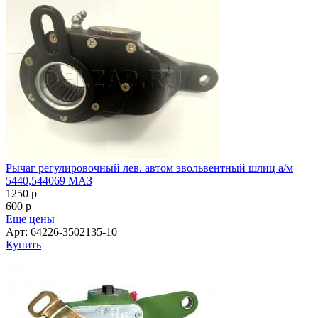
Рычаг регулировочный лев. автом эвольвентный шлиц а/м
5440,544069 МАЗ
1250
p
600
p
Еще цены
Арт: 64226-3502135-10
Купить