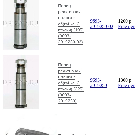
Палец
реактивной
штанги в
9693-
1200
p
сб(гайка+2
2919250-02
Еще це
втулки) (195)
(9693-
2919250-02)
Палец
реактивной
штанги в
9693-
1300
p
сб(гайка+2
2919250
Еще це
втулки) (225)
(9693-
2919250)