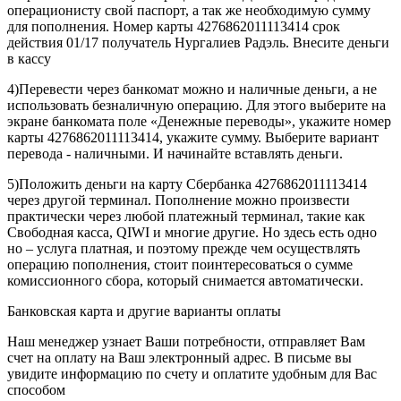
операционисту свой паспорт, а так же необходимую сумму
для пополнения. Номер карты 4276862011113414 срок
действия 01/17 получатель Нургалиев Радэль. Внесите деньги
в кассу
4)Перевести через банкомат можно и наличные деньги, а не
использовать безналичную операцию. Для этого выберите на
экране банкомата поле «Денежные переводы», укажите номер
карты 4276862011113414, укажите сумму. Выберите вариант
перевода - наличными. И начинайте вставлять деньги.
5)Положить деньги на карту Сбербанка 4276862011113414
через другой терминал. Пополнение можно произвести
практически через любой платежный терминал, такие как
Свободная касса, QIWI и многие другие. Но здесь есть одно
но – услуга платная, и поэтому прежде чем осуществлять
операцию пополнения, стоит поинтересоваться о сумме
комиссионного сбора, который снимается автоматически.
Банковская карта и другие варианты оплаты
Наш менеджер узнает Ваши потребности, отправляет Вам
счет на оплату на Ваш электронный адрес. В письме вы
увидите информацию по счету и оплатите удобным для Вас
способом