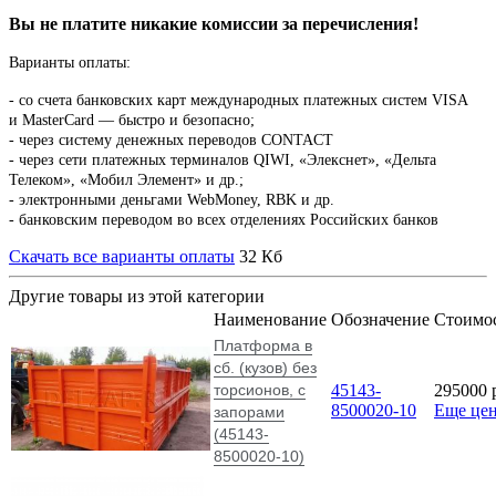
Вы не платите никакие комиссии за перечисления!
Варианты оплаты:
-
со счета банковских карт международных платежных систем VISA
и MasterCard — быстро и безопасно;
- через систему денежных переводов CONTACT
- через сети платежных терминалов QIWI, «Элекснет», «Дельта
Телеком», «Мобил Элемент» и др.;
- электронными деньгами WebMoney, RBK и др.
- банковским переводом во всех отделениях Российских банков
Скачать все варианты оплаты
32 Кб
Другие товары из этой категории
Наименование
Обозначение
Стоимо
Платформа в
сб. (кузов) без
торсионов, с
45143-
295000
8500020-10
Еще це
запорами
(45143-
8500020-10)