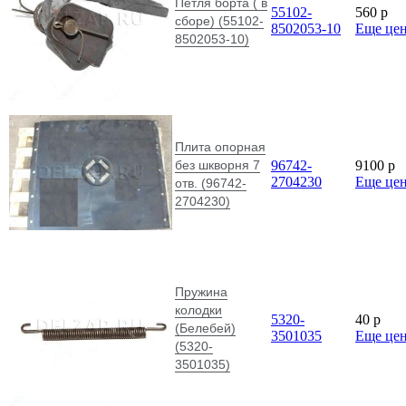
Петля борта ( в
55102-
560
p
сборе) (55102-
8502053-10
Еще це
8502053-10)
Плита опорная
без шкворня 7
96742-
9100
p
2704230
Еще це
отв. (96742-
2704230)
Пружина
колодки
5320-
40
p
(Белебей)
3501035
Еще це
(5320-
3501035)