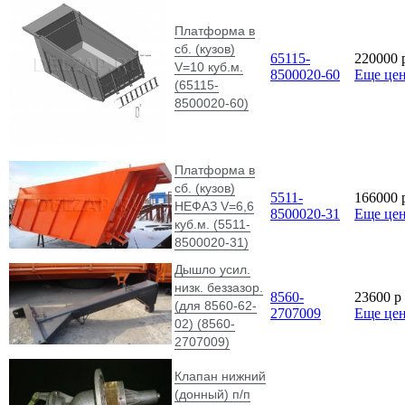
Платформа в
сб. (кузов)
65115-
220000
V=10 куб.м.
8500020-60
Еще це
(65115-
8500020-60)
Платформа в
сб. (кузов)
5511-
166000
НЕФАЗ V=6,6
8500020-31
Еще це
куб.м. (5511-
8500020-31)
Дышло усил.
низк. беззазор.
8560-
23600
p
(для 8560-62-
2707009
Еще це
02) (8560-
2707009)
Клапан нижний
(донный) п/п