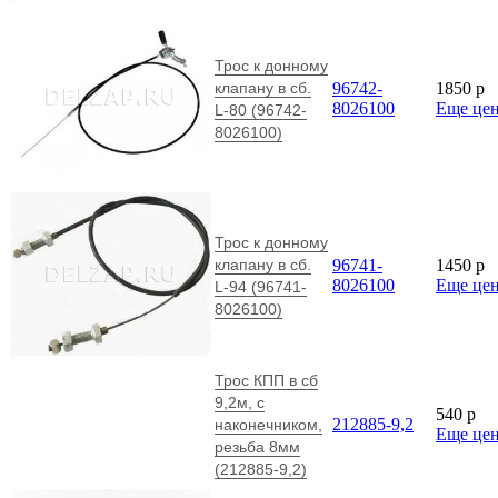
Трос к донному
клапану в сб.
96742-
1850
p
8026100
Еще це
L-80 (96742-
8026100)
Трос к донному
клапану в сб.
96741-
1450
p
8026100
Еще це
L-94 (96741-
8026100)
Трос КПП в сб
9,2м, с
540
p
212885-9,2
наконечником,
Еще це
резьба 8мм
(212885-9,2)