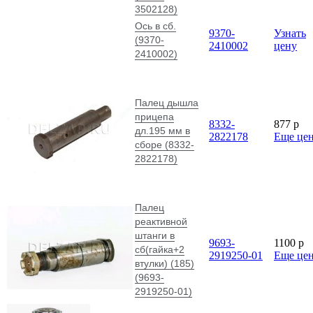
3502128)
Ось в сб.
9370-
Узнать
(9370-
2410002
цену
2410002)
Палец дышла
прицепа
8332-
877
p
дл.195 мм в
2822178
Еще це
сборе (8332-
2822178)
Палец
реактивной
штанги в
9693-
1100
p
сб(гайка+2
2919250-01
Еще це
втулки) (185)
(9693-
2919250-01)