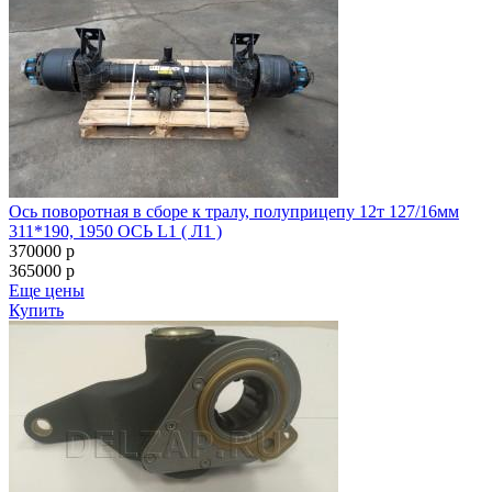
Ось поворотная в сборе к тралу, полуприцепу 12т 127/16мм
311*190, 1950 ОСЬ L1 ( Л1 )
370000
p
365000
p
Еще цены
Купить